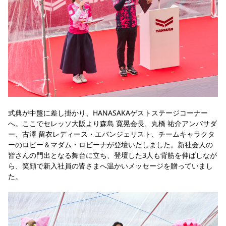
式典が中盤に差し掛かり、HANASAKAゲストステージコーナー
へ。ここでセレッソ大阪より森島 寛晃会長、丸橋 祐介アンバサダ
ー、古澤 留衣レディース・エバンジェリスト、チームキャラクタ
ーのロビー＆マダム・ロビーナが登壇いたしました。新社会人の
皆さんの門出となる舞台に立ち、登壇した3人も背筋を伸ばしなが
ら、笑顔で新入社員の皆さまへ温かいメッセージを贈っていまし
た。