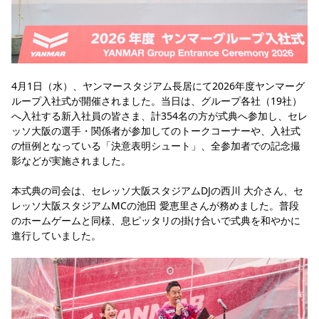
YANMAR HANASAKA STADIUM
すべて
チーム
グッズ
チケット
イベント
ファンクラブ
サステナビリティ
ホームタウン
パートナー
スポーツクラブ
メディア
30周年
DAZNで観戦
アカデミー
サステナビリティポリシー
SDGsのゴール
インパクトレポート
活動レポート
SPORT POSITIVE LEAGUES
取り組み実績
DAZNで観戦
スポーツクラブ
4月1日（水）、ヤンマースタジアム長居にて2026年度ヤンマーグ
アウェイツアー
ループ入社式が開催されました。当日は、グループ各社（19社）
スポーツクラブ
アウェイツアー
へ入社する新入社員の皆さま、計354名の方が式典へ参加し、セレ
ッソ大阪の選手・関係者が参加してのトークコーナーや、入社式
関連団体/施設
よくある質問
の恒例となっている「決意表明シュート」、全参加者での記念撮
影などが実施されました。
長居公園
セレッソフットサルパーク
セレッソフットサルパーク長居
よくある質問
セレッソスポーツパーク舞洲
YANMAR HANASAKA STADIUM
セレッソ大阪アカデミー
子供のサッカースクール
本式典の司会は、セレッソ大阪スタジアムDJの西川 大介さん、セ
大人のサッカースクール
その他スポーツクラブ
レッソ大阪スタジアムMCの池田 愛恵里さんが務めました。普段
のホームゲームと同様、息ピッタリの掛け合いで式典を和やかに
進行していました。