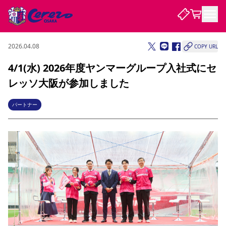
2026.04.08
COPY URL
試合・チーム
4/1(水) 2026年度ヤンマーグループ入社式にセ
レッソ大阪が参加しました
観戦する
試合について
試合日程 / 結果
順位表
パートナー
クラブを知る
チケット
チームについて
チケット情報
販売スケジュール
価格・席種
購入方法
選手・スタッフ
スケジュール
メディア情報
アクセス
レディース
シーズンシート
法人シーズンシート
福祉サービス
団体チケット
アカデミー
ハナサカプレーヤー
歴代所属選手
ファンクラブ
特定興行入場券
セレッソ大阪について
譲渡サービス
リセールサービス
クラブ紹介
観戦ガイド
沿革
シーズン記録
求人情報
ニュース
ファンクラブ
初めて観戦ガイド
サポートする
キッズ向けサービス
グルメ
マッチデープログラム
観戦マナー&ルール
ビジターサポーター観戦ガイド
公式アプリ
SAKURA SOCIO
SAKURA POINT Program
招待券引換方法
先行入場
パートナー企業募集中
セレッソ大阪VISAカード
サポートスタッフ
まいセレチケット
会員規定
婚姻届・出生届・命名書
セレッソアイデアちょうだいな
スタジアム
応援商店街
レディース
ニュース
Lise（ライセンスビジネス）