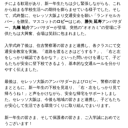
チによる歓迎があり、新一年生たちは少し緊張しながらも、これ
YANMAR HANASAKA STADIUM
すべて
チーム
グッズ
チケット
イベント
ファンクラブ
から始まる学校生活への期待を膨らませている様子でした。そし
サステナビリティ
ホームタウン
パートナー
スポーツクラブ
メディア
30周年
DAZNで観戦
て、式終盤に、セレッソ大阪より交通安全を願い「ランドセルカ
アカデミー
サステナビリティポリシー
SDGsのゴール
インパクトレポート
バー」を贈呈。マスコットの
ロビー
はじめ、
勝矢 延寿
アンバサダ
活動レポート
SPORT POSITIVE LEAGUES
取り組み実績
DAZNで観戦
ー、
丸橋 祐介
アンバサダーが登場、突然の"オオカミ"の登場に子
供たちは大興奮、会場は笑顔に包まれました。
スポーツクラブ
アウェイツアー
スポーツクラブ
入学式終了後は、住吉警察署の皆さまと連携し、各クラスにて交
アウェイツアー
通安全教室を実施。「道路を渡るときはどうする？」、「右と左
関連団体/施設
よくある質問
をしっかり確認できるかな？」といった問いかけを通じて、子ど
もたちが安全に登下校できるよう、基本的な交通ルールを分かり
長居公園
セレッソフットサルパーク
セレッソフットサルパーク長居
よくある質問
やすく伝えました。
セレッソスポーツパーク舞洲
YANMAR HANASAKA STADIUM
セレッソ大阪アカデミー
子供のサッカースクール
大人のサッカースクール
その他スポーツクラブ
最後は、セレッソ大阪のアンバサダーおよびロビー、警察の皆さ
まとともに、新一年生の下校を見送り、「右・左をしっかり見て
帰ろうね！」と声をかけながら、安全な帰宅をサポートしまし
た。セレッソ大阪は、今後も地域の皆さまと連携し、子どもたち
が安心して生活できる環境づくりに取り組んでまいります。
新一年生の皆さま、そして保護者の皆さま、ご入学誠におめでと
うございます！