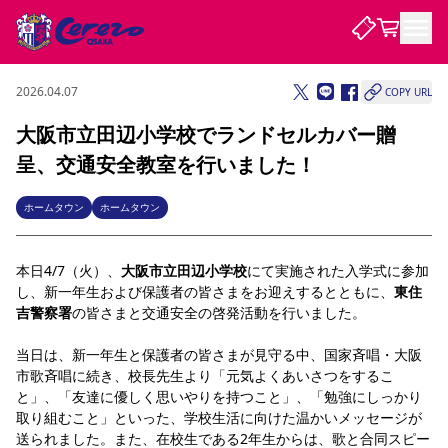
2026.04.07
COPY URL
試合・チーム
大阪市立田辺小学校でランドセルカバー贈
呈、交通安全教室を行いました！
観戦する
試合について
試合日程 / 結果
順位表
ホームタウン
ホームタウン
クラブを知る
チケット
チームについて
本日4/7（火）、
大阪市立田辺小学校
にて実施された入学式に参加
チケット情報
販売スケジュール
価格・席種
購入方法
選手・スタッフ
スケジュール
メディア情報
アクセス
レディース
シーズンシート
法人シーズンシート
福祉サービス
団体チケット
し、新一年生および保護者の皆さまをお迎えするとともに、
東住
アカデミー
ハナサカプレーヤー
歴代所属選手
ファンクラブ
特定興行入場券
セレッソ大阪について
譲渡サービス
リセールサービス
吉警察署
の皆さまと交通安全の啓発活動を行いました。
クラブ紹介
観戦ガイド
沿革
シーズン記録
求人情報
当日は、新一年生と保護者の皆さまが見守る中、国家斉唱・大阪
ニュース
ファンクラブ
市歌斉唱に続き、校長先生より「元気よくあいさつをするこ
初めて観戦ガイド
サポートする
キッズ向けサービス
グルメ
マッチデープログラム
観戦マナー&ルール
ビジターサポーター観戦ガイド
公式アプリ
と」、「友達に優しく思いやりを持つこと」、「勉強にしっかり
SAKURA SOCIO
招待券引換方法
まいセレチケット
会員規定
パートナー企業募集中
セレッソ大阪VISAカード
サポートスタッフ
取り組むこと」といった、学校生活に向けた温かいメッセージが
婚姻届・出生届・命名書
セレッソアイデアちょうだいな
スタジアム
応援商店街
レディース
送られました。また、在校生である2年生からは、歌と合同スピー
ニュース
Lise（ライセンスビジネス）