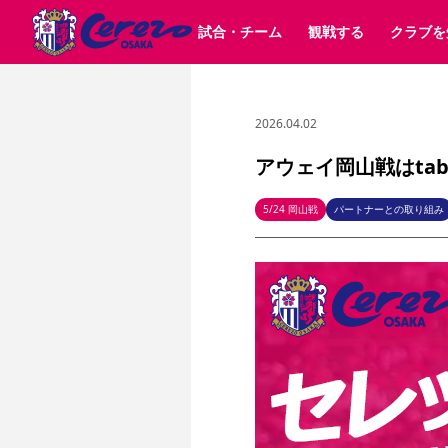
試合・チーム
観戦する
クラブを
2026.04.02
試合日程 / 結果
チケット情報
クラブ紹介
SAKURA SOCIO
すべて
チーム
沿革
販売スケジュール
順位表
グッズ
招待券引換方法
シーズン記録
チケット
求人情報
価格・席種
まいセレチケット
イベント
ファンクラブ
購入方法
会員規
シ
団体チケット
30周年
特定興行入場券
譲渡サービス
リセールサー
アウェイ岡山戦はtab
選手・スタッフ
パートナー企業募集中
スケジュール
セレッソ大阪VISAカード
メディア情報
アクセス
サポートス
レ
歴代所属選手
初めて観戦ガイド
Lise（ライセンスビジネス）
キッズ向けサービス
グルメ
マッチデー
5/24 岡山戦
パートナーとの取り組み
ビジターサポーター観戦ガイド
公式アプリ
サステナビリティポリシー
SDGsのゴール
インパクトレポ
YANMAR HANASAKA STADIUM
取り組み実績
DAZNで観戦
スポーツクラブ
長居公園
セレッソフットサルパーク
セレッソフットサルパ
YANMAR HANASAKA STADIUM
セレッソ大阪アカデミー
その他スポーツクラブ