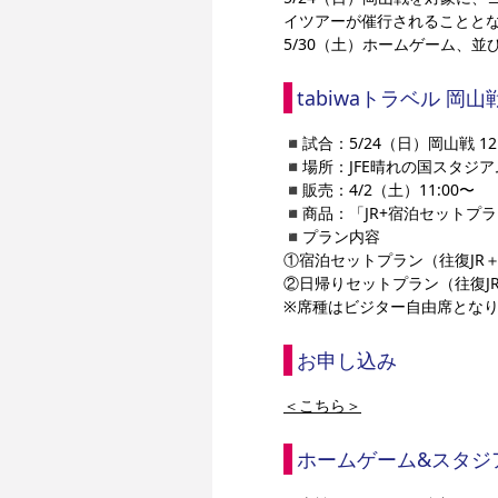
イツアーが催行されることと
5/30（土）ホームゲーム、
tabiwaトラベル 岡
◾️試合：5/24（日）岡山戦 12
◾️場所：
JFE晴れの国スタジア
◾️販売：4/2（土）11:00〜
◾️商品：「JR+宿泊セットプ
◾️プラン内容
①宿泊セットプラン（往復JR
②日帰りセットプラン（往復J
※席種はビジター自由席とな
お申し込み
＜こちら＞
ホームゲーム&スタジ