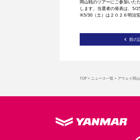
岡山戦のツアーにご参加いただ
します。当選者の発表は、5/
※5/30（土）は２０２６
明治
前の
TOP
>
ニュース一覧
>
アウェイ岡山戦