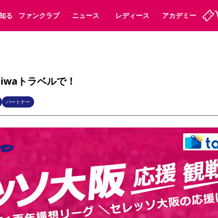
知る
ファンクラブ
ニュース
レディース
アカデミー
定
ーズンシート
ホームタウン
婚姻届・出生届・命名書
法人シーズンシート
パートナー
スポーツクラブ
福祉サービス
メディア
ビス
iwaトラベルで！
タッフ
ディース
セレッソアイデアちょうだいな
アカデミー
ハナサカプレーヤー
応援商店街
プログラム
観戦マナー&ルール
パートナー
ート
活動レポート
SPORT POSITIVE LEAGUES
アウェイツアー
よくある質問
ーク長居
セレッソスポーツパーク舞洲
子供のサッカースクール
大人のサッカースクール