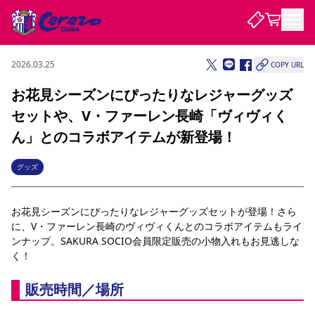
2026.03.25
COPY URL
試合・チーム
お花見シーズンにぴったりなレジャーグッズ
セットや、V・ファーレン長崎「ヴィヴィく
観戦する
試合について
ん」とのコラボアイテムが新登場！
試合日程 / 結果
順位表
クラブを知る
チケット
グッズ
チームについて
チケット情報
販売スケジュール
価格・席種
購入方法
選手・スタッフ
スケジュール
メディア情報
アクセス
レディース
シーズンシート
法人シーズンシート
福祉サービス
団体チケット
アカデミー
ハナサカプレーヤー
歴代所属選手
お花見シーズンにぴったりなレジャーグッズセットが登場！さら
ファンクラブ
特定興行入場券
セレッソ大阪について
譲渡サービス
リセールサービス
に、V・ファーレン長崎のヴィヴィくんとのコラボアイテムもライ
クラブ紹介
観戦ガイド
沿革
シーズン記録
求人情報
ンナップ。SAKURA SOCIO会員限定販売の小物入れもお見逃しな
く！ 
ニュース
ファンクラブ
初めて観戦ガイド
サポートする
キッズ向けサービス
グルメ
マッチデープログラム
観戦マナー&ルール
ビジターサポーター観戦ガイド
公式アプリ
販売時間／場所
SAKURA SOCIO
SAKURA POINT Program
招待券引換方法
パートナー企業募集中
セレッソ大阪VISAカード
サポートスタッフ
まいセレチケット
会員規定
婚姻届・出生届・命名書
セレッソアイデアちょうだいな
スタジアム
応援商店街
レディース
ニュース
Lise（ライセンスビジネス）