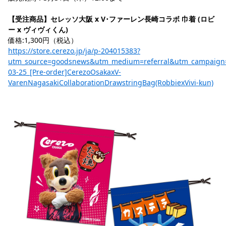
【受注商品】セレッソ大阪 x V･ファーレン長崎コラボ 巾着 (ロビ
ー x ヴィヴィくん)
価格:1,300円（税込）
https://store.cerezo.jp/ja/p-204015383?
utm_source=goodsnews&utm_medium=referral&utm_campaign
03-25_[Pre-order]CerezoOsakaxV-
VarenNagasakiCollaborationDrawstringBag(RobbiexVivi-kun)