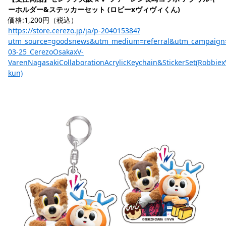
ーホルダー&ステッカーセット (ロビーxヴィヴィくん)
価格:1,200円（税込）
https://store.cerezo.jp/ja/p-204015384?
utm_source=goodsnews&utm_medium=referral&utm_campaign
03-25_CerezoOsakaxV-
VarenNagasakiCollaborationAcrylicKeychain&StickerSet(RobbiexV
kun)