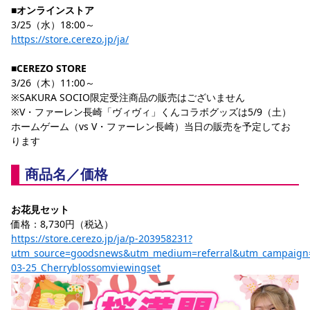
■オンラインストア
YANMAR HANASAKA STADIUM
すべて
チーム
グッズ
チケット
イベント
ファンクラブ
サステナビリティ
3/25（水）18:00～
ホームタウン
パートナー
スポーツクラブ
メディア
30周年
DAZNで観戦
https://store.cerezo.jp/ja/
アカデミー
サステナビリティポリシー
SDGsのゴール
インパクトレポート
活動レポート
SPORT POSITIVE LEAGUES
取り組み実績
DAZNで観戦
■CEREZO STORE
3/26（木）11:00～
スポーツクラブ
アウェイツアー
※SAKURA SOCIO限定受注商品の販売はございません
スポーツクラブ
アウェイツアー
※V・ファーレン長崎「ヴィヴィ」くんコラボグッズは5/9（土）
ホームゲーム（vs V・ファーレン長崎）当日の販売を予定してお
関連団体/施設
よくある質問
ります
長居公園
セレッソフットサルパーク
セレッソフットサルパーク長居
よくある質問
セレッソスポーツパーク舞洲
YANMAR HANASAKA STADIUM
商品名／価格
セレッソ大阪アカデミー
子供のサッカースクール
大人のサッカースクール
その他スポーツクラブ
お花見セット
価格：8,730円（税込）
https://store.cerezo.jp/ja/p-203958231?
utm_source=goodsnews&utm_medium=referral&utm_campaign
03-25_Cherryblossomviewingset