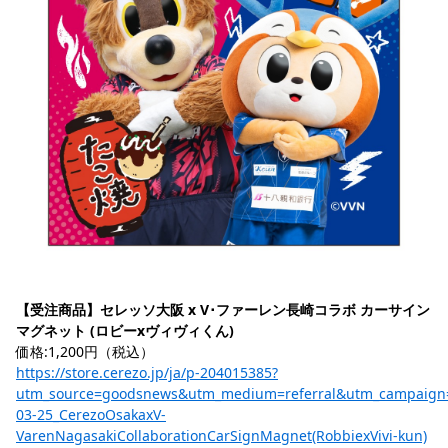
【受注商品】セレッソ大阪 x V･ファーレン長崎コラボ カーサイン
マグネット (ロビーxヴィヴィくん)
価格:1,200円（税込）
https://store.cerezo.jp/ja/p-204015385?
utm_source=goodsnews&utm_medium=referral&utm_campaign
03-25_CerezoOsakaxV-
VarenNagasakiCollaborationCarSignMagnet(RobbiexVivi-kun)