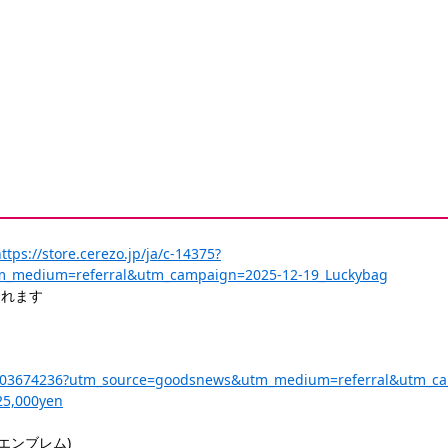
ttps://store.cerezo.jp/ja/c-14375?
_medium=referral&utm_campaign=2025-12-19_Luckybag
されます
a/p-203674236?utm_source=goodsnews&utm_medium=referral&utm_c
25,000yen
エンブレム)