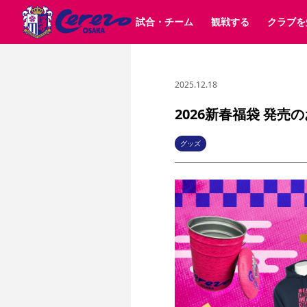
試合・チーム
観戦する
クラブを
2025.12.18
試合日程 / 結果
チケット情報
クラブ紹介
SAKURA SOCIO
すべて
チーム
沿革
販売スケジュール
順位表
グッズ
SAKURA POINT Program
シーズン記録
チケット
求人情報
価格・席種
イベント
招待券引換方法
ファンクラブ
購入方法
シ
団体チケット
婚姻届・出生届・命名書
30周年
特定興行入場券
譲渡サービス
リセールサー
2026新春福袋 発売
選手・スタッフ
パートナー企業募集中
スケジュール
セレッソ大阪VISAカード
メディア情報
アクセス
サポートス
レ
歴代所属選手
初めて観戦ガイド
Lise（ライセンスビジネス）
キッズ向けサービス
グルメ
マッチデー
グッズ
ビジターサポーター観戦ガイド
公式アプリ
サステナビリティポリシー
SDGsのゴール
インパクトレポ
YANMAR HANASAKA STADIUM
取り組み実績
DAZNで観戦
スポーツクラブ
長居公園
セレッソフットサルパーク
セレッソフットサルパ
YANMAR HANASAKA STADIUM
セレッソ大阪アカデミー
その他スポーツクラブ