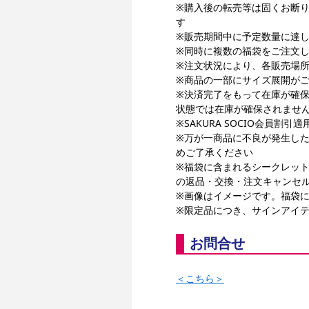
※購入後の転売等は固くお断
す
※販売期間中に予定数量に達
※同時に複数の福袋をご注文
※注文状況により、各販売場
※商品の一部にサイズ展開が
※決済完了をもって在庫が確
状態では在庫が確保されませ
※SAKURA SOCIO会員割引
※万が一商品に不良が発生し
めご了承ください
※福袋に含まれるシークレット
の返品・交換・注文キャンセ
※画像はイメージです。福袋
※限定品につき、サインアイ
お問合せ
＜こちら＞