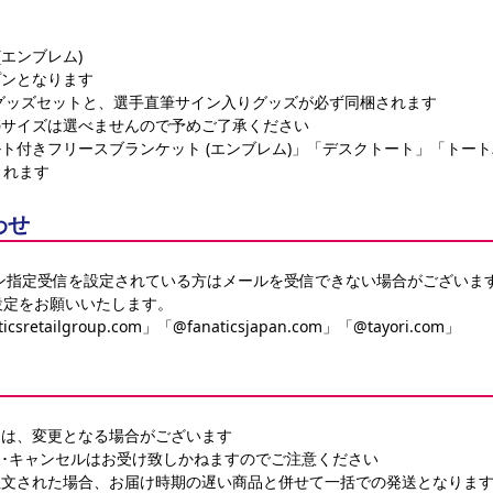
(エンブレム)
プンとなります
相当のグッズセットと、選手直筆サイン入りグッズが必ず同梱されます
のサイズは選べませんので予めご了承ください
付きフリースブランケット (エンブレム)」「デスクトート」「トートバッグ」
されます
わせ
ン指定受信を設定されている方はメールを受信できない場合がございま
設定をお願いいたします。
icsretailgroup.com」「@fanaticsjapan.com」「@tayori.com」
ては、変更となる場合がございます
･キャンセルはお受け致しかねますのでご注意ください
注文された場合、お届け時期の遅い商品と併せて一括での発送となりま