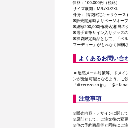
価格：100,000円（税込）
サイズ展開：M/L/XL/2XL
外身： 福袋限定キャリケース 
※販売開始時よりページオー
※総額200,000円(税込)
※選手直筆サイン入りグッズ
※福袋限定商品として、「ベルト
フーディー」がもれなく同梱
よくあるお問い合
◾️迷惑メール対策等、ドメイ
ンが受信可能となるよう、ご
「＠cerezo.co.jp」「@e.fanat
注意事項
※販売内容・デザインに関し
※原則として、ご注文後の変更
※他の予約商品等と同時にご