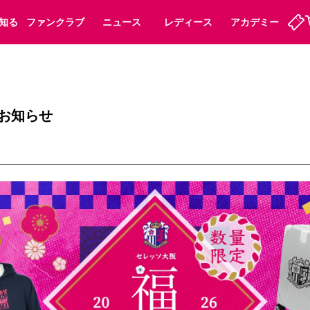
知る
ファンクラブ
ニュース
レディース
アカデミー
ーズンシート
ホームタウン
先行入場
まいセレチケット
法人シーズンシート
パートナー
スポーツクラブ
会員規定
福祉サービス
メディア
ビス
のお知らせ
タッフ
ディース
セレッソアイデアちょうだいな
アカデミー
ハナサカプレーヤー
応援商店街
プログラム
観戦マナー&ルール
ート
活動レポート
SPORT POSITIVE LEAGUES
アウェイツアー
よくある質問
ーク長居
セレッソスポーツパーク舞洲
子供のサッカースクール
大人のサッカースクール