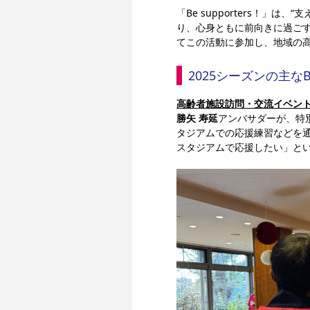
「Be supporters！
り、心身ともに前向きに過ご
てこの活動に参加し、地域の
 2025シーズンの主なB
高齢者施設訪問・交流イベン
勝矢 寿延
アンバサダーが、特
タジアムでの応援練習などを
スタジアムで応援したい」と