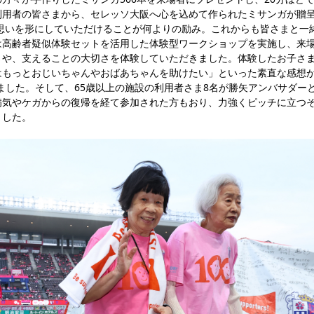
利用者の皆さまから、セレッソ大阪へ心を込めて作られたミサンガが贈
思いを形にしていただけることが何よりの励み。これからも皆さまと一
高齢者疑似体験セットを活用した体験型ワークショップを実施し、来場
さや、支えることの大切さを体験していただきました。体験したお子さ
はもっとおじいちゃんやおばあちゃんを助けたい」といった素直な感想が
ました。そして、65歳以上の施設の利用者さま8名が勝矢アンバサダー
気やケガからの復帰を経て参加された方もおり、力強くピッチに立つそ
ました。