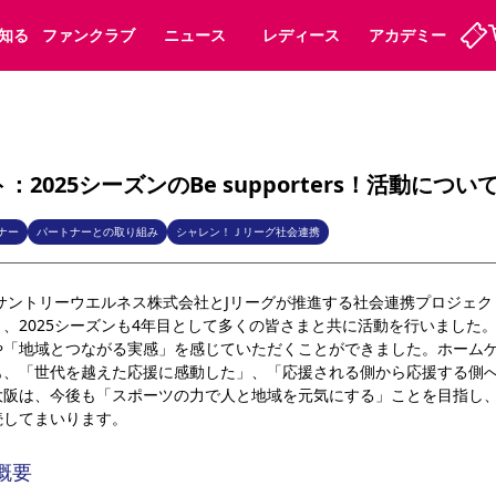
知る
ファンクラブ
ニュース
レディース
アカデミー
ーズンシート
ホームタウン
先行入場
まいセレチケット
法人シーズンシート
パートナー
スポーツクラブ
会員規定
福祉サービス
メディア
ビス
2025シーズンのBe supporters！活動につい
タッフ
ディース
セレッソアイデアちょうだいな
アカデミー
ハナサカプレーヤー
応援商店街
プログラム
観戦マナー&ルール
ナー
パートナーとの取り組み
シャレン！Ｊリーグ社会連携
ート
活動レポート
SPORT POSITIVE LEAGUES
サントリーウエルネス株式会社とJリーグが推進する社会連携プロジェクト「Be
アウェイツアー
よくある質問
、2025シーズンも4年目として多くの皆さまと共に活動を行いました
や「地域とつながる実感」を感じていただくことができました。ホーム
も、「世代を越えた応援に感動した」、「応援される側から応援する側
は、今後も「スポーツの力で人と地域を元気にする」ことを目指し、Be su
続してまいります。
ーク長居
セレッソスポーツパーク舞洲
子供のサッカースクール
大人のサッカースクール
動概要