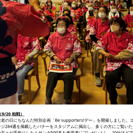
（9/20 柏戦）
の日にちなんだ特別企画「Be supporters!デー」を開催しました
ジ284通を掲載したバナーをスタジアムに掲出し、多くの方にご覧い
方々が手作りしたミサンガ500本を来場者にプレゼントし、20分ほど