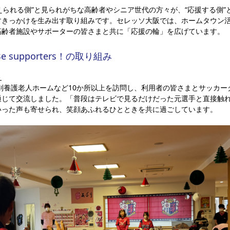
」は、“支えられる側”と見られがちな高齢者やシニア世代の方々が、“応援する
すきっかけを生み出す取り組みです。セレッソ大阪では、ホームタウン
高齢者施設やサポーターの皆さまと共に「応援の輪」を広げています。
e supporters！の取り組み
ト
別養護老人ホームなど10か所以上を訪問し、利用者の皆さまとサッカー
通じて交流しました。「普段はテレビで見るだけだった元選手と直接触
いった声も寄せられ、笑顔あふれるひとときを共に過ごしています。