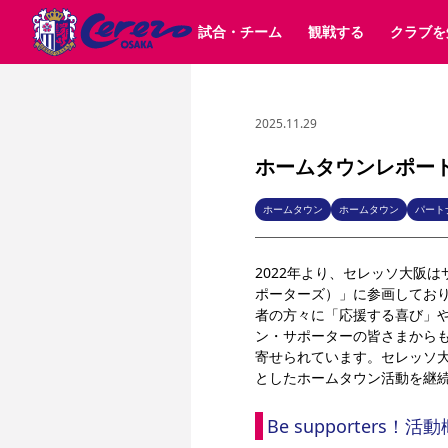
試合・チーム
観戦する
クラブを
2025.11.29
試合日程 / 結果
チケット情報
クラブ紹介
SAKURA SOCIO
すべて
チーム
沿革
販売スケジュール
順位表
グッズ
SAKURA POINT Program
シーズン記録
チケット
求人情報
価格・席種
イベント
招待券引換方法
ファンクラブ
購入方法
シ
団体チケット
婚姻届・出生届・命名書
30周年
特定興行入場券
譲渡サービス
リセールサー
ホームタウンレポート：
選手・スタッフ
パートナー企業募集中
スケジュール
セレッソ大阪VISAカード
メディア情報
アクセス
サポートス
レ
歴代所属選手
初めて観戦ガイド
Lise（ライセンスビジネス）
キッズ向けサービス
グルメ
マッチデー
ホームタウン
ホームタウン
パート
ビジターサポーター観戦ガイド
公式アプリ
サステナビリティポリシー
SDGsのゴール
インパクトレポ
2022年より、セレッソ大阪は
YANMAR HANASAKA STADIUM
取り組み実績
DAZNで観戦
ポーターズ）」に参画しており
者の方々に「応援する喜び」
ン・サポーターの皆さまから
スポーツクラブ
寄せられています。セレッソ大阪
としたホームタウン活動を継
長居公園
セレッソフットサルパーク
セレッソフットサルパ
YANMAR HANASAKA STADIUM
セレッソ大阪アカデミー
Be supporters！活
その他スポーツクラブ