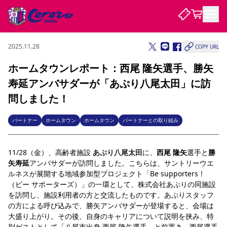
2025.11.28
COPY URL
試合・チーム
ホームタウンレポート：西尾 隆矢選手、勝矢
寿延アンバサダーが「あぷり八尾太田」に訪
観戦する
試合について
問しました！
試合日程 / 結果
順位表
クラブを知る
チケット
パートナー
ホームタウン
ホームタウン
パートナーとの取り組み
チームについて
チケット情報
販売スケジュール
価格・席種
購入方法
選手・スタッフ
スケジュール
メディア情報
アクセス
レディース
シーズンシート
法人シーズンシート
福祉サービス
団体チケット
アカデミー
ハナサカプレーヤー
歴代所属選手
11/28（金）、高齢者施設 
あぷり八尾太田
に、
西尾 隆矢
選手と
勝
ファンクラブ
特定興行入場券
セレッソ大阪について
譲渡サービス
リセールサービス
矢寿延
アンバサダーが訪問しました。こちらは、サントリーウエ
クラブ紹介
観戦ガイド
沿革
シーズン記録
求人情報
ルネスが展開する地域参加型プロジェクト「Be supporters！
（ビー サポーターズ）」の一環
として、株式会社あぷりの同施設
ニュース
ファンクラブ
初めて観戦ガイド
サポートする
キッズ向けサービス
グルメ
マッチデープログラム
を訪問し、施設利用者の方と交流したものです。
あぷりスタッフ
観戦マナー&ルール
ビジターサポーター観戦ガイド
公式アプリ
の方による呼び込みで、勝矢アンバサダーが登場すると、会場は
SAKURA SOCIO
SAKURA POINT Program
招待券引換方法
先行入場
パートナー企業募集中
セレッソ大阪VISAカード
サポートスタッフ
まいセレチケット
会員規定
婚姻届・出生届・命名書
大盛り上がり。その後、自身のキャリアについて説明を挟み、特
セレッソアイデアちょうだいな
スタジアム
応援商店街
レディース
ニュース
Lise（ライセンスビジネス）
別ゲストとして「八尾市出身 西尾 隆矢選手」と前置き、西尾選手