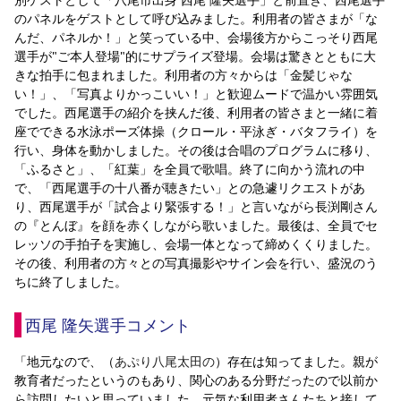
YANMAR HANASAKA STADIUM
のパネルをゲストとして呼び込みました。利用者の皆さまが「な
すべて
チーム
グッズ
チケット
イベント
ファンクラブ
サステナビリティ
んだ、パネルか！」と笑っている中、会場後方からこっそり西尾
ホームタウン
パートナー
スポーツクラブ
メディア
30周年
DAZNで観戦
アカデミー
選手が"ご本人登場"的にサプライズ登場。会場は驚きとともに大
サステナビリティポリシー
SDGsのゴール
インパクトレポート
きな拍手に包まれました。利用者の方々からは「金髪じゃな
活動レポート
SPORT POSITIVE LEAGUES
取り組み実績
DAZNで観戦
い！」、「写真よりかっこいい！」と歓迎ムードで温かい雰囲気
スポーツクラブ
アウェイツアー
でした。西尾選手の紹介を挟んだ後、利用者の皆さまと一緒に着
座でできる水泳ポーズ体操（クロール・平泳ぎ・バタフライ）を
スポーツクラブ
アウェイツアー
行い、身体を動かしました。その後は合唱のプログラムに移り、
「ふるさと」、「紅葉」を全員で歌唱。終了に向かう流れの中
関連団体/施設
よくある質問
で、「西尾選手の十八番が聴きたい」との急遽リクエストがあ
長居公園
セレッソフットサルパーク
セレッソフットサルパーク長居
り、西尾選手が「試合より緊張する！」と言いながら長渕剛さん
よくある質問
セレッソスポーツパーク舞洲
YANMAR HANASAKA STADIUM
の『とんぼ』を顔を赤くしながら歌いました。最後は、全員でセ
セレッソ大阪アカデミー
子供のサッカースクール
レッソの手拍子を実施し、会場一体となって締めくくりました。
大人のサッカースクール
その他スポーツクラブ
その後、利用者の方々との写真撮影やサイン会を行い、盛況のう
ちに終了しました。
西尾 隆矢選手コメント
「地元なので、（
あぷり八尾太田の
）存在は知ってました。親が
教育者だったというのもあり、関心のある分野だったので以前か
ら訪問したいと思っていました。元気な利用者さんたちと接して