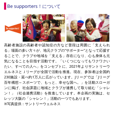
Be supporters！について
高齢者施設の高齢者や認知症の方など普段は周囲に「支えられ
る」場面の多い方々が、地元クラブの“サポーター”となって応援す
ることで、クラブや地域を「支える」存在になり、心も身体も元
気になることを目指す活動です。「いくつになってもワクワクい
たい、すべての人へ」をコンセプトに、2021年よりサントリーウ
エルネスとＪリーグが全国で活動を推進。現在、参加者は全国約
230施設・延べ約1万人に広がっています。Jリーグでは「Jリーグ
百年構想～スポーツで、もっと、幸せな国へ。」を活動スローガ
ンに掲げ、社会課題に地域とクラブが連携して取り組む「シャレ
ン！」（社会連携活動）を推進しています。本企画の実施は、セ
レッソ大阪の「シャレン！」活動の一つでもあります。
※写真提供：サントリーウェルネス