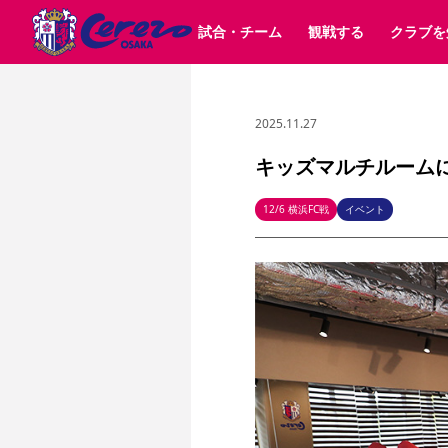
試合・チーム
観戦する
クラブを
2025.11.27
試合日程 / 結果
チケット情報
クラブ紹介
SAKURA SOCIO
すべて
チーム
沿革
販売スケジュール
順位表
グッズ
SAKURA POINT Program
シーズン記録
チケット
求人情報
価格・席種
イベント
招待券引換方法
ファンクラブ
購入方法
シ
団体チケット
婚姻届・出生届・命名書
30周年
特定興行入場券
譲渡サービス
リセールサー
キッズマルチルーム
選手・スタッフ
パートナー企業募集中
スケジュール
セレッソ大阪VISAカード
メディア情報
アクセス
サポートス
レ
歴代所属選手
初めて観戦ガイド
Lise（ライセンスビジネス）
キッズ向けサービス
グルメ
マッチデー
12/6 横浜FC戦
イベント
ビジターサポーター観戦ガイド
公式アプリ
サステナビリティポリシー
SDGsのゴール
インパクトレポ
YANMAR HANASAKA STADIUM
取り組み実績
DAZNで観戦
スポーツクラブ
長居公園
セレッソフットサルパーク
セレッソフットサルパ
YANMAR HANASAKA STADIUM
セレッソ大阪アカデミー
その他スポーツクラブ