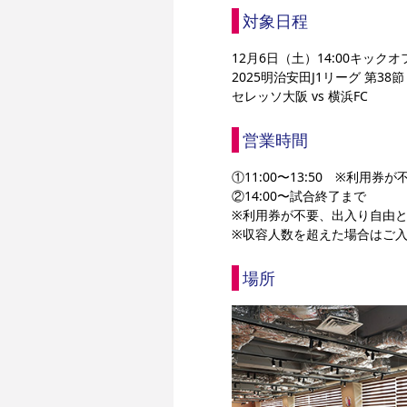
対象日程
12月6日（土）14:00キッ
2025明治安田J1リーグ 第38節
セレッソ大阪 vs 横浜FC
営業時間
①11:00〜13:50　※利用
②14:00〜試合終了まで
※利用券が不要、出入り自由
※収容人数を超えた場合はご
場所