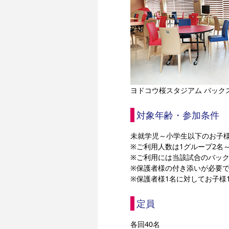
ヨドコウ桜スタジアム バック
対象年齢・参加条件
未就学児～小学生以下のお子
※ご利用人数は1グループ2名
※ご利用には当該試合のバッ
※保護者様の付き添いが必要
※保護者様1名に対してお子様
定員
各回40名