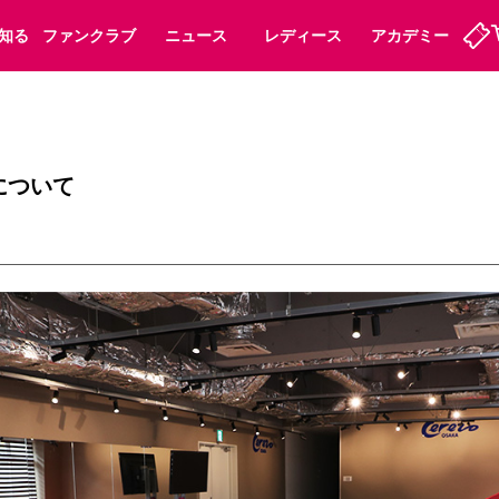
知る
ファンクラブ
ニュース
レディース
アカデミー
ーズンシート
ホームタウン
先行入場
まいセレチケット
法人シーズンシート
パートナー
スポーツクラブ
会員規定
福祉サービス
メディア
ビス
について
タッフ
ディース
セレッソアイデアちょうだいな
アカデミー
ハナサカプレーヤー
応援商店街
プログラム
観戦マナー&ルール
ート
活動レポート
SPORT POSITIVE LEAGUES
アウェイツアー
よくある質問
ーク長居
セレッソスポーツパーク舞洲
子供のサッカースクール
大人のサッカースクール