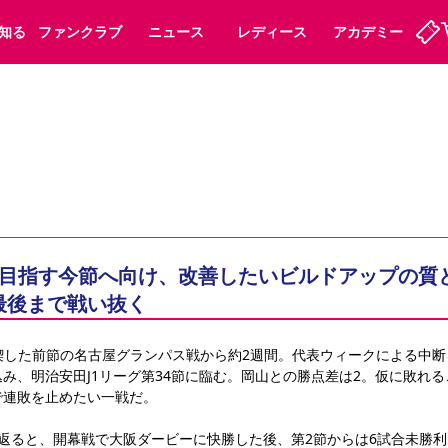
知る
ファンクラブ
ニュース
レディース
アカデミー
ーズンシート
ホームタウン
先行入場
まいセレチケット
法人シーズンシート
パートナー
スポーツクラブ
会員規定
福祉サービス
メディア
ビス
タッフ
ディース
セレッソアイデアちょうだいな
アカデミー
ハナサカプレーヤー
応援商店街
プログラム
観戦マナー&ルール
ート
活動レポート
SPORT POSITIVE LEAGUES
を目指す今節へ向け、改善したいビルドアップの質
アウェイツアー
よくある質問
最後まで戦い抜く
を喫した前節の名古屋グランパス戦から約2週間。代表ウィークによる中
み、明治安田J1リーグ第34節に臨む。岡山との勝点差は2。仮に敗れ
ーク長居
セレッソスポーツパーク舞洲
で連敗を止めたい一戦だ。
子供のサッカースクール
大人のサッカースクール
返ると、開幕戦で大阪ダービーに快勝した後、第2節からは6試合未勝