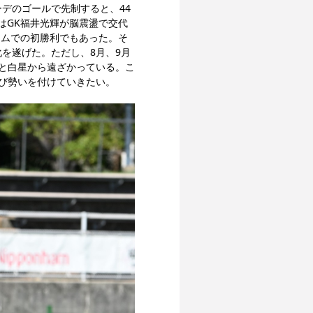
ーデのゴールで先制すると、44
はGK福井光輝が脳震盪で交代
ームでの初勝利でもあった。そ
化を遂げた。ただし、8月、9月
と白星から遠ざかっている。こ
び勢いを付けていきたい。