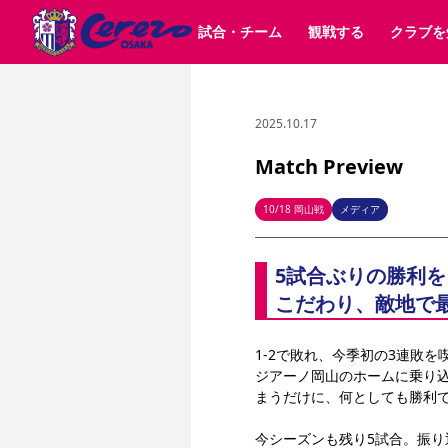
試合・チーム
観戦する
クラブを
2025.10.17
試合日程 / 結果
チケット情報
クラブ紹介
SAKURA SOCIO
すべて
チーム
沿革
販売スケジュール
順位表
グッズ
SAKURA POINT Program
シーズン記録
チケット
求人情報
価格・席種
イベント
招待券引換方法
ファンクラブ
購入方法
シ
団体チケット
婚姻届・出生届・命名書
30周年
特定興行入場券
譲渡サービス
リセールサー
Match Preview
選手・スタッフ
パートナー企業募集中
スケジュール
セレッソ大阪VISAカード
メディア情報
アクセス
サポートス
レ
歴代所属選手
初めて観戦ガイド
Lise（ライセンスビジネス）
キッズ向けサービス
グルメ
マッチデー
10/18 岡山戦
メディア
ビジターサポーター観戦ガイド
公式アプリ
サステナビリティポリシー
SDGsのゴール
インパクトレポ
5試合ぶりの勝利
YANMAR HANASAKA STADIUM
取り組み実績
DAZNで観戦
こだわり、敵地で
スポーツクラブ
1-2で敗れ、今季初の3連敗
ジアーノ岡山のホームに乗り込
長居公園
セレッソフットサルパーク
セレッソフットサルパ
まうだけに、何としても勝利
YANMAR HANASAKA STADIUM
セレッソ大阪アカデミー
その他スポーツクラブ
今シーズンも残り5試合。振り