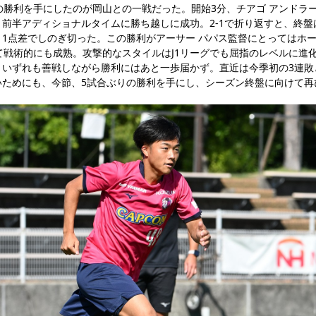
の勝利を手にしたのが岡山との一戦だった。開始3分、チアゴ アンドラ
前半アディショナルタイムに勝ち越しに成功。2-1で折り返すと、終盤
1点差でしのぎ切った。この勝利がアーサー パパス監督にとってはホ
て戦術的にも成熟。攻撃的なスタイルはJ1リーグでも屈指のレベルに進
、いずれも善戦しながら勝利にはあと一歩届かず。直近は今季初の3連敗
いためにも、今節、5試合ぶりの勝利を手にし、シーズン終盤に向けて再