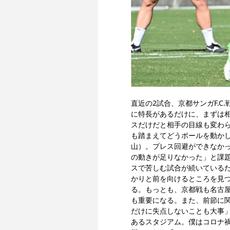
直近の2試合、京都サンガF.
に特長があるだけに、まずは
スだけだと相手の目線も変わ
も踏まえてどうボールを動か
山）。プレス回避ができなか
の動きが足りなかった」と課
スで苦しむ試合が続いている
かりと前を向けるところを見
る。もっとも、京都戦も名古
も重要になる。また、前節に関
だけに失点しないことも大事
あるスタジアム。僕はコロナ