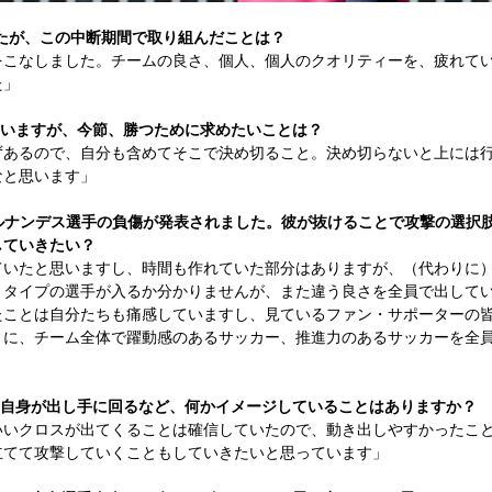
たが、この中断期間で取り組んだことは？
をこなしました。チームの良さ、個人、個人のクオリティーを、疲れて
た」
ていますが、今節、勝つために求めたいことは？
ずあるので、自分も含めてそこで決め切ること。決め切らないと上には
なと思います」
ルナンデス選手の負傷が発表されました。彼が抜けることで攻撃の選択
していきたい？
ていたと思いますし、時間も作れていた部分はありますが、（代わりに
うタイプの選手が入るか分かりませんが、また違う良さを全員で出して
たことは自分たちも痛感していますし、見ているファン・サポーターの
うに、チーム全体で躍動感のあるサッカー、推進力のあるサッカーを全
、自身が出し手に回るなど、何かイメージしていることはありますか？
いいクロスが出てくることは確信していたので、動き出しやすかったこ
立てて攻撃していくこともしていきたいと思っています」