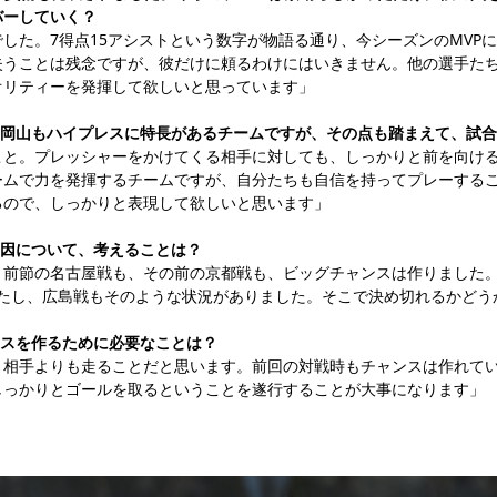
バーしていく？
した。7得点15アシストという数字が物語る通り、今シーズンのMVP
失うことは残念ですが、彼だけに頼るわけにはいきません。他の選手た
オリティーを発揮して欲しいと思っています」
ノ岡山もハイプレスに特長があるチームですが、その点も踏まえて、試
こと。プレッシャーをかけてくる相手に対しても、しっかりと前を向け
ームで力を発揮するチームですが、自分たちも自信を持ってプレーする
るので、しっかりと表現して欲しいと思います」
要因について、考えることは？
、前節の名古屋戦も、その前の京都戦も、ビッグチャンスは作りました
したし、広島戦もそのような状況がありました。そこで決め切れるかどう
ンスを作るために必要なことは？
、相手よりも走ることだと思います。前回の対戦時もチャンスは作れて
しっかりとゴールを取るということを遂行することが大事になります」