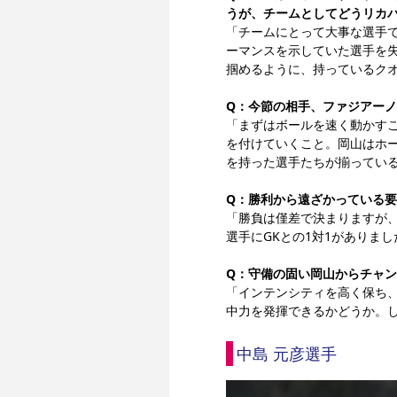
うが、チームとしてどうリカ
「チームにとって大事な選手で
ーマンスを示していた選手を
掴めるように、持っているク
Q：今節の相手、ファジアー
「まずはボールを速く動かす
を付けていくこと。岡山はホ
を持った選手たちが揃ってい
Q：勝利から遠ざかっている
「勝負は僅差で決まりますが
選手にGKとの1対1がありま
Q：守備の固い岡山からチャ
「インテンシティを高く保ち
中力を発揮できるかどうか。
中島 元彦選手