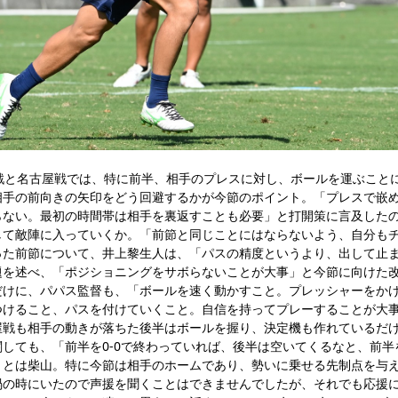
C.戦と名古屋戦では、特に前半、相手のプレスに対し、ボールを運ぶこ
相手の前向きの矢印をどう回避するかが今節のポイント。「プレスで嵌
らない。最初の時間帯は相手を裏返すことも必要」と打開策に言及した
して敵陣に入っていくか。「前節と同じことにはならないよう、自分も
った前節について、井上黎生人は、「パスの精度というより、出して止
題を述べ、「ポジショニングをサボらないことが大事」と今節に向けた改
だけに、パパス監督も、「ボールを速く動かすこと。プレッシャーをか
つけること、パスを付けていくこと。自信を持ってプレーすることが大
屋戦も相手の動きが落ちた後半はボールを握り、決定機も作れているだ
しても、「前半を0-0で終わっていれば、後半は空いてくるなと、前
」とは柴山。特に今節は相手のホームであり、勢いに乗せる先制点を与
禍の時にいたので声援を聞くことはできませんでしたが、それでも応援