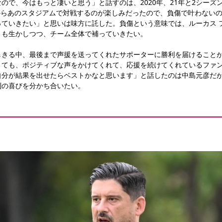
ので、今はもっと凄いと思う」と話すのは、2020年、21年と2シーズ
からあのスタジアムで対戦するのが楽しみだったので、負傷で叶わない
っていきたい」と思いは味方に託した。負傷という意味では、ルーカス 
さも生かしつつ、チーム全体で補っていきたい。
しきる中、最後まで声援を送ってくれたサポーターに勝利を届けること
くても、ポジティブな声をかけてくれて、応援を続けてくれているファ
自分が結果を出せたらベストかなと思います」と話したのは中島元彦だ
利の喜びを分かち合いたい。