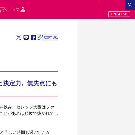
ショップ
ENGLISH
COPY URL
と決定力。無失点にも
断を挟み、セレッソ大阪はファ
ることがあれば順位で抜かれてし
利と苦しい時期も過ごしたが、