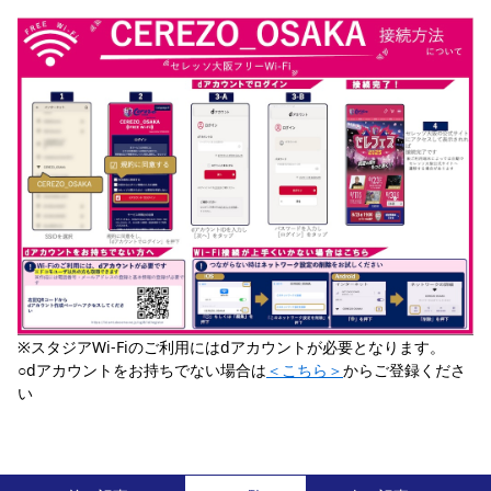
YANMAR HANASAKA STADIUM
すべて
チーム
グッズ
チケット
イベント
ファンクラブ
サステナビリティ
ホームタウン
パートナー
スポーツクラブ
メディア
30周年
DAZNで観戦
アカデミー
サステナビリティポリシー
SDGsのゴール
インパクトレポート
活動レポート
SPORT POSITIVE LEAGUES
取り組み実績
DAZNで観戦
スポーツクラブ
アウェイツアー
スポーツクラブ
アウェイツアー
関連団体/施設
よくある質問
長居公園
セレッソフットサルパーク
セレッソフットサルパーク長居
よくある質問
セレッソスポーツパーク舞洲
YANMAR HANASAKA STADIUM
セレッソ大阪アカデミー
子供のサッカースクール
大人のサッカースクール
その他スポーツクラブ
※スタジアWi-Fiのご利用にはdアカウントが必要となります。
○dアカウントをお持ちでない場合は
＜こちら＞
からご登録くださ
い