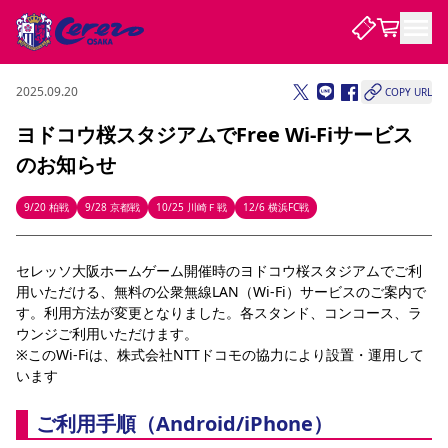
2025.09.20
COPY URL
試合・チーム
ヨドコウ桜スタジアムでFree Wi-Fiサービス
のお知らせ
観戦する
試合について
試合日程 / 結果
順位表
9/20 柏戦
9/28 京都戦
10/25 川崎Ｆ戦
12/6 横浜FC戦
クラブを知る
チケット
チームについて
セレッソ大阪ホームゲーム開催時のヨドコウ桜スタジアムでご利
チケット情報
販売スケジュール
価格・席種
購入方法
選手・スタッフ
スケジュール
メディア情報
アクセス
レディース
シーズンシート
法人シーズンシート
福祉サービス
団体チケット
用いただける、無料の公衆無線LAN（Wi-Fi）サービスのご案内で
アカデミー
ハナサカプレーヤー
歴代所属選手
ファンクラブ
特定興行入場券
セレッソ大阪について
譲渡サービス
リセールサービス
す。利用方法が変更となりました。各スタンド、コンコース、ラ
ウンジご利用いただけます。
クラブ紹介
観戦ガイド
沿革
シーズン記録
求人情報
※このWi-Fiは、株式会社NTTドコモの協力により設置・運用して
ニュース
ファンクラブ
います
初めて観戦ガイド
サポートする
キッズ向けサービス
グルメ
マッチデープログラム
観戦マナー&ルール
ビジターサポーター観戦ガイド
公式アプリ
SAKURA SOCIO
SAKURA POINT Program
招待券引換方法
パートナー企業募集中
セレッソ大阪VISAカード
サポートスタッフ
ご利用手順（Android/iPhone）
まいセレチケット
会員規定
婚姻届・出生届・命名書
セレッソアイデアちょうだいな
スタジアム
応援商店街
レディース
ニュース
Lise（ライセンスビジネス）