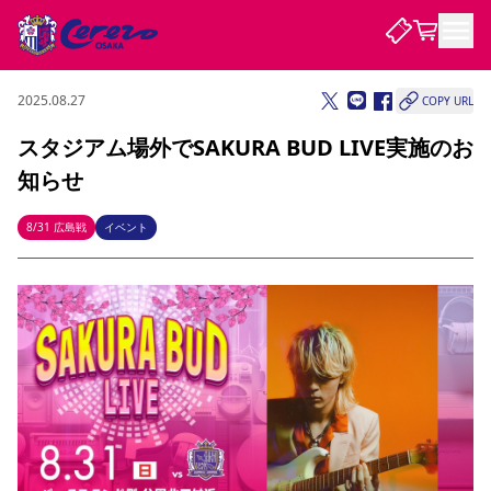
2025.08.27
COPY URL
試合・チーム
スタジアム場外でSAKURA BUD LIVE実施のお
知らせ
観戦する
試合について
試合日程 / 結果
順位表
8/31 広島戦
イベント
クラブを知る
チケット
チームについて
チケット情報
販売スケジュール
価格・席種
購入方法
選手・スタッフ
スケジュール
メディア情報
アクセス
レディース
シーズンシート
法人シーズンシート
福祉サービス
団体チケット
アカデミー
ハナサカプレーヤー
歴代所属選手
ファンクラブ
特定興行入場券
セレッソ大阪について
譲渡サービス
リセールサービス
クラブ紹介
観戦ガイド
沿革
シーズン記録
求人情報
ニュース
ファンクラブ
初めて観戦ガイド
サポートする
キッズ向けサービス
グルメ
マッチデープログラム
観戦マナー&ルール
ビジターサポーター観戦ガイド
公式アプリ
SAKURA SOCIO
SAKURA POINT Program
招待券引換方法
パートナー企業募集中
セレッソ大阪VISAカード
サポートスタッフ
まいセレチケット
会員規定
婚姻届・出生届・命名書
セレッソアイデアちょうだいな
スタジアム
応援商店街
レディース
ニュース
Lise（ライセンスビジネス）