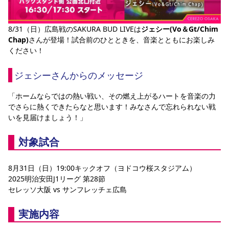
YANMAR HANASAKA STADIUM
すべて
チーム
グッズ
チケット
イベント
ファンクラブ
サステナビリティ
ホームタウン
パートナー
スポーツクラブ
メディア
30周年
DAZNで観戦
8/31（日）広島戦のSAKURA BUD LIVEは
ジェシー(Vo＆Gt/Chim 
アカデミー
サステナビリティポリシー
SDGsのゴール
インパクトレポート
Chap)
さんが登場！試合前のひとときを、音楽とともにお楽しみ
活動レポート
SPORT POSITIVE LEAGUES
取り組み実績
DAZNで観戦
ください！
スポーツクラブ
アウェイツアー
ジェシーさんからのメッセージ
スポーツクラブ
アウェイツアー
「ホームならではの熱い戦い、その燃え上がるハートを音楽の力
関連団体/施設
よくある質問
でさらに熱くできたらなと思います！みなさんで忘れられない戦
長居公園
セレッソフットサルパーク
セレッソフットサルパーク長居
いを見届けましょう！」
よくある質問
セレッソスポーツパーク舞洲
YANMAR HANASAKA STADIUM
セレッソ大阪アカデミー
子供のサッカースクール
対象試合
大人のサッカースクール
その他スポーツクラブ
8月31日（日）19:00キックオフ（ヨドコウ桜スタジアム）
2025明治安田J1リーグ 第28節
セレッソ大阪 vs サンフレッチェ広島
実施内容