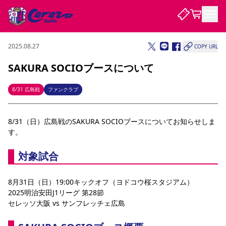
2025.08.27
COPY URL
試合・チーム
SAKURA SOCIOブースについて
観戦する
試合について
8/31 広島戦
ファンクラブ
試合日程 / 結果
順位表
クラブを知る
チケット
8/31（日）広島戦のSAKURA SOCIOブースについてお知らせしま
チームについて
す。
チケット情報
販売スケジュール
価格・席種
購入方法
選手・スタッフ
スケジュール
メディア情報
アクセス
レディース
シーズンシート
法人シーズンシート
福祉サービス
団体チケット
アカデミー
ハナサカプレーヤー
歴代所属選手
ファンクラブ
特定興行入場券
セレッソ大阪について
譲渡サービス
リセールサービス
対象試合
クラブ紹介
観戦ガイド
沿革
シーズン記録
求人情報
8月31日（日）19:00キックオフ（ヨドコウ桜スタジアム）
ニュース
ファンクラブ
初めて観戦ガイド
サポートする
キッズ向けサービス
グルメ
マッチデープログラム
2025明治安田J1リーグ 第28節
観戦マナー&ルール
ビジターサポーター観戦ガイド
公式アプリ
セレッソ大阪 vs サンフレッチェ広島 
SAKURA SOCIO
招待券引換方法
まいセレチケット
会員規定
パートナー企業募集中
セレッソ大阪VISAカード
サポートスタッフ
婚姻届・出生届・命名書
セレッソアイデアちょうだいな
スタジアム
応援商店街
レディース
ニュース
Lise（ライセンスビジネス）