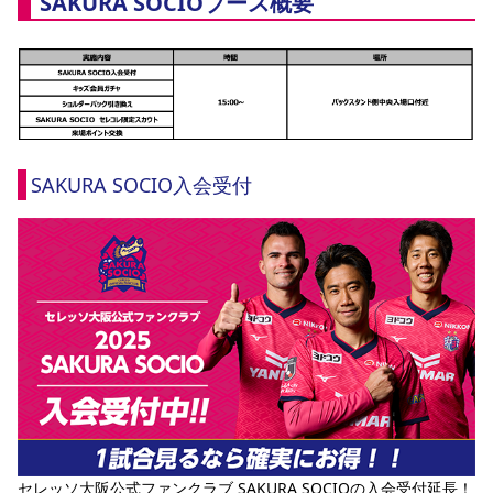
SAKURA SOCIOブース概要
YANMAR HANASAKA STADIUM
すべて
チーム
グッズ
チケット
イベント
ファンクラブ
サステナビリティ
ホームタウン
パートナー
スポーツクラブ
メディア
30周年
DAZNで観戦
アカデミー
サステナビリティポリシー
SDGsのゴール
インパクトレポート
活動レポート
SPORT POSITIVE LEAGUES
取り組み実績
DAZNで観戦
スポーツクラブ
アウェイツアー
スポーツクラブ
アウェイツアー
SAKURA SOCIO入会受付
関連団体/施設
よくある質問
長居公園
セレッソフットサルパーク
セレッソフットサルパーク長居
よくある質問
セレッソスポーツパーク舞洲
YANMAR HANASAKA STADIUM
セレッソ大阪アカデミー
子供のサッカースクール
大人のサッカースクール
その他スポーツクラブ
セレッソ大阪公式ファンクラブ SAKURA SOCIOの入会受付延長！