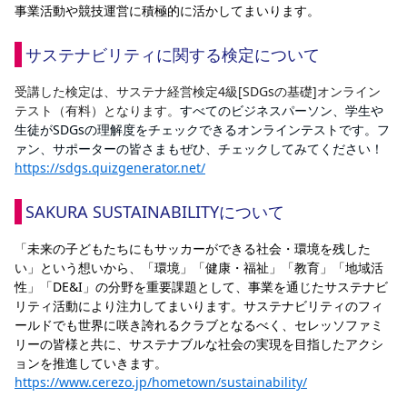
事業活動や競技運営に積極的に活かしてまいります。
YANMAR HANASAKA STADIUM
すべて
チーム
グッズ
チケット
イベント
ファンクラブ
サステナビリティ
ホームタウン
パートナー
スポーツクラブ
メディア
30周年
DAZNで観戦
サステナビリティに関する検定について
アカデミー
サステナビリティポリシー
SDGsのゴール
インパクトレポート
活動レポート
SPORT POSITIVE LEAGUES
取り組み実績
DAZNで観戦
受講した検定は、サステナ経営検定4級[SDGsの基礎]オンライン
スポーツクラブ
テスト（有料）となります。
すべてのビジネスパーソン、学生や
アウェイツアー
生徒がSDGsの理解度をチェックできるオンラインテストです。フ
スポーツクラブ
アウェイツアー
ァン、サポーターの皆さまもぜひ、チェックしてみてください！
https://sdgs.quizgenerator.net/
関連団体/施設
よくある質問
長居公園
セレッソフットサルパーク
セレッソフットサルパーク長居
SAKURA SUSTAINABILITYについて
よくある質問
セレッソスポーツパーク舞洲
YANMAR HANASAKA STADIUM
セレッソ大阪アカデミー
子供のサッカースクール
「未来の子どもたちにもサッカーができる社会・環境を残した
大人のサッカースクール
その他スポーツクラブ
い」という想いから、「環境」「健康・福祉」「教育」「地域活
性」「DE&I」の分野を重要課題として、事業を通じたサステナビ
リティ活動により注力してまいります。サステナビリティのフィ
ールドでも世界に咲き誇れるクラブとなるべく、セレッソファミ
リーの皆様と共に、サステナブルな社会の実現を目指したアクシ
ョンを推進していきます。
https://www.cerezo.jp/hometown/sustainability/