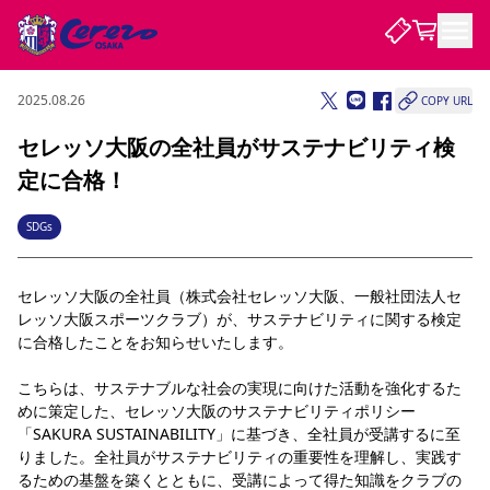
2025.08.26
COPY URL
試合・チーム
セレッソ大阪の全社員がサステナビリティ検
定に合格！
観戦する
試合について
試合日程 / 結果
順位表
SDGs
クラブを知る
チケット
チームについて
セレッソ大阪の全社員（株式会社セレッソ大阪、一般社団法人セ
チケット情報
販売スケジュール
価格・席種
購入方法
選手・スタッフ
スケジュール
メディア情報
アクセス
レディース
シーズンシート
法人シーズンシート
福祉サービス
団体チケット
レッソ大阪スポーツクラブ）が、サステナビリティに関する検定
アカデミー
ハナサカプレーヤー
歴代所属選手
ファンクラブ
特定興行入場券
セレッソ大阪について
譲渡サービス
リセールサービス
に合格したことをお知らせいたします。
クラブ紹介
観戦ガイド
沿革
シーズン記録
求人情報
こちらは、サステナブルな社会の実現に向けた活動を強化するた
ニュース
ファンクラブ
めに策定した、セレッソ大阪のサステナビリティポリシー
初めて観戦ガイド
サポートする
キッズ向けサービス
グルメ
マッチデープログラム
観戦マナー&ルール
ビジターサポーター観戦ガイド
公式アプリ
「SAKURA SUSTAINABILITY」に基づき、全社員が受講するに至
SAKURA SOCIO
SAKURA POINT Program
招待券引換方法
先行入場
パートナー企業募集中
セレッソ大阪VISAカード
サポートスタッフ
りました。全社員がサステナビリティの重要性を理解し、実践す
まいセレチケット
会員規定
婚姻届・出生届・命名書
セレッソアイデアちょうだいな
スタジアム
応援商店街
レディース
るための基盤を築くとともに、受講によって得た知識をクラブの
ニュース
Lise（ライセンスビジネス）