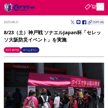
2025.08.21
COPY URL
試合・チーム
8/23（土）神戸戦 ソナエルJapan杯「セレッ
ソ大阪防災イベント」を実施
観戦する
試合について
試合日程 / 結果
順位表
8/23 神戸戦
ホームタウン
クラブを知る
チケット
チームについて
チケット情報
販売スケジュール
価格・席種
購入方法
選手・スタッフ
スケジュール
メディア情報
アクセス
レディース
シーズンシート
法人シーズンシート
福祉サービス
団体チケット
アカデミー
ハナサカプレーヤー
歴代所属選手
ファンクラブ
特定興行入場券
セレッソ大阪について
譲渡サービス
リセールサービス
クラブ紹介
観戦ガイド
沿革
シーズン記録
求人情報
ニュース
ファンクラブ
初めて観戦ガイド
サポートする
キッズ向けサービス
グルメ
マッチデープログラム
観戦マナー&ルール
ビジターサポーター観戦ガイド
公式アプリ
SAKURA SOCIO
招待券引換方法
まいセレチケット
会員規定
パートナー企業募集中
セレッソ大阪VISAカード
サポートスタッフ
婚姻届・出生届・命名書
セレッソアイデアちょうだいな
スタジアム
応援商店街
レディース
ニュース
Lise（ライセンスビジネス）