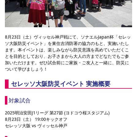
YANMAR HANASAKA STADIUM
すべて
チーム
グッズ
チケット
イベント
ファンクラブ
サステナビリティ
ホームタウン
パートナー
スポーツクラブ
メディア
30周年
DAZNで観戦
アカデミー
サステナビリティポリシー
SDGsのゴール
インパクトレポート
活動レポート
SPORT POSITIVE LEAGUES
取り組み実績
DAZNで観戦
スポーツクラブ
8月23日（土）ヴィッセル神戸戦にて、ソナエルJapan杯「セレッ
アウェイツアー
ソ大阪防災イベント」を東住吉消防署の協力のもと、実施いたし
スポーツクラブ
アウェイツアー
ます。本イベントは、楽しみながら防災意識を高めていただくこ
とを目的としており、お子さまから大人の方までどなたでもご参
関連団体/施設
よくある質問
加いただけます。ぜひ試合前にご家族・ご友人と一緒に、防災に
ついて学びましょう！
長居公園
セレッソフットサルパーク
セレッソフットサルパーク長居
よくある質問
セレッソスポーツパーク舞洲
YANMAR HANASAKA STADIUM
セレッソ大阪アカデミー
子供のサッカースクール
セレッソ大阪防災イベント 実施概要
大人のサッカースクール
その他スポーツクラブ
対象試合
2025明治安田J1リーグ 第27節 (ヨドコウ桜スタジアム)
8月23日（土） 19:00キックオフ
セレッソ大阪 vs ヴィッセル神戸