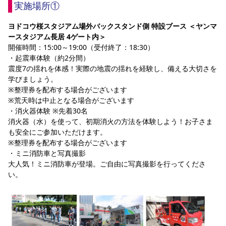
実施場所①
ヨドコウ桜スタジアム場外バックスタンド側 特設ブース ＜ヤンマ
ースタジアム長居 4ゲート内＞
開催時間：15:00～19:00（受付終了：18:30）
・起震車体験（約2分間）
震度7の揺れを体感！実際の地震の揺れを経験し、備える大切さを
学びましょう。
※整理券を配布する場合がございます
※荒天時は中止となる場合がございます
・消火器体験 ※先着30名
消火器（水）を使って、初期消火の方法を体験しよう！お子さま
も安全にご参加いただけます。
※整理券を配布する場合がございます
・ミニ消防車と写真撮影
大人気！ミニ消防車が登場。ご自由に写真撮影を行ってくださ
い。