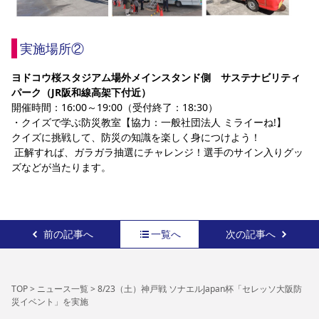
実施場所②
ヨドコウ桜スタジアム場外メインスタンド側　サステナビリティ
パーク（JR阪和線高架下付近）
開催時間：16:00～19:00（受付終了：18:30）
・クイズで学ぶ防災教室【協力：一般社団法人 ミライーね!】
クイズに挑戦して、防災の知識を楽しく身につけよう！
 正解すれば、ガラガラ抽選にチャレンジ！選手のサイン入りグッ
ズなどが当たります。
前の記事へ
一覧へ
次の記事へ
TOP
>
ニュース一覧
>
8/23（土）神戸戦 ソナエルJapan杯「セレッソ大阪防
災イベント」を実施