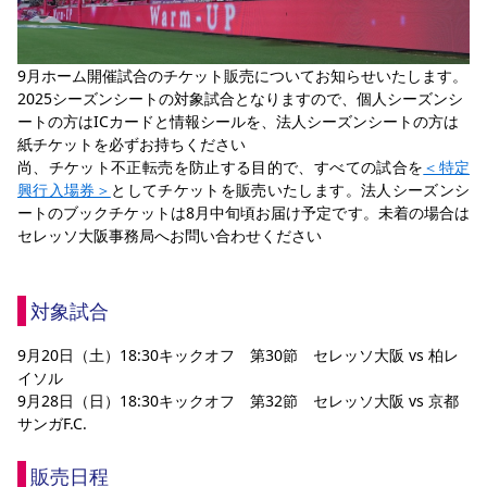
YANMAR HANASAKA STADIUM
すべて
チーム
グッズ
チケット
イベント
ファンクラブ
サステナビリティ
ホームタウン
パートナー
スポーツクラブ
メディア
30周年
DAZNで観戦
アカデミー
サステナビリティポリシー
SDGsのゴール
インパクトレポート
9月ホーム開催試合のチケット販売についてお知らせいたします。
活動レポート
SPORT POSITIVE LEAGUES
取り組み実績
DAZNで観戦
2025シーズンシートの対象試合となりますので、個人シーズンシ
ートの方はICカードと情報シールを、法人シーズンシートの方は
スポーツクラブ
アウェイツアー
紙チケットを必ずお持ちください
尚、チケット不正転売を防止する目的で、すべての試合を
＜特定
スポーツクラブ
アウェイツアー
興行入場券＞
としてチケットを販売いたします。法人シーズンシ
関連団体/施設
ートのブックチケットは8月中旬頃お届け予定です。未着の場合は
よくある質問
セレッソ大阪事務局へお問い合わせください
長居公園
セレッソフットサルパーク
セレッソフットサルパーク長居
よくある質問
セレッソスポーツパーク舞洲
YANMAR HANASAKA STADIUM
セレッソ大阪アカデミー
子供のサッカースクール
大人のサッカースクール
その他スポーツクラブ
対象試合
9月20日（土）18:30キックオフ　第30節　セレッソ大阪 vs 柏レ
イソル
9月28日（日）18:30キックオフ　第32節　セレッソ大阪 vs 京都
サンガF.C.
販売日程