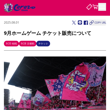
2025.08.01
COPY URL
試合・チーム
9月ホームゲーム チケット販売について
観戦する
試合について
9/20 柏戦
9/28 京都戦
チケット
試合日程 / 結果
順位表
クラブを知る
チケット
チームについて
チケット情報
販売スケジュール
価格・席種
購入方法
選手・スタッフ
スケジュール
メディア情報
アクセス
レディース
シーズンシート
法人シーズンシート
福祉サービス
団体チケット
アカデミー
ハナサカプレーヤー
歴代所属選手
ファンクラブ
特定興行入場券
セレッソ大阪について
譲渡サービス
リセールサービス
クラブ紹介
観戦ガイド
沿革
シーズン記録
求人情報
ニュース
ファンクラブ
初めて観戦ガイド
サポートする
キッズ向けサービス
グルメ
マッチデープログラム
観戦マナー&ルール
ビジターサポーター観戦ガイド
公式アプリ
SAKURA SOCIO
SAKURA POINT Program
招待券引換方法
先行入場
パートナー企業募集中
セレッソ大阪VISAカード
サポートスタッフ
まいセレチケット
会員規定
婚姻届・出生届・命名書
セレッソアイデアちょうだいな
スタジアム
応援商店街
レディース
ニュース
Lise（ライセンスビジネス）