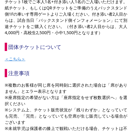
チケット1枚でご本人1名+付き添い人1名のご入場いただけます。
紙チケット、もしくはQRチケットをご準備のうえバックスタンド
側1Fの車いす専用ゲートよりご入場ください。付き添い者2人目か
らは、試合当日「バックスタンド側インフォメーション」にて別
途チケットをご購入ください。（付き添い者2人目からは、大人
4,000円・高校生2,500円・小中1,500円となります）
団体チケットについて
＜こちら＞
注意事項
※複数のお客様が同じ席を同時刻に選択された場合は「席があり
ません」とエラー表示となります
※座席指定の希望がない方は「座席指定をせず枚数選択へ」を選
択ください
※システム上、チケット販売状況が「残りわずか」となっていて
も完売、「完売」となっていても空席が生じ販売している場合が
ございます
※未就学児は保護者の膝上で観戦いただける場合、チケットは不