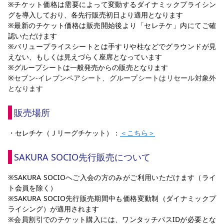
※チケット価格は需要によって変動するダイナミックプライシン
グを導入しており、各先行販売初日より適用となります
※最新のチケット価格は販売開始後より「セレチケ」内にてご確
認いただけます
※バリュープライスシートとは手すりや柱などでグラウンドが見
えない、もしくは見えづらく座席となっています
※グループシートは一般発売からの販売となります
※
セブン-イレブンペアシート、グループシートはリセール対象外
となります
販売場所
・セレチケ（Ｊリーグチケット）：
＜
こちら
＞
SAKURA SOCIO先行販売について
※SAKURA SOCIOへご入会の方のみがご利用いただけます（ライ
ト会員を除く）
※SAKURA SOCIO先行販売期間中も価格変動制（ダイナミックプ
ライシング）が適用されます
※会員割引でのチケット購入には、ワンタッチパスIDが必要とな