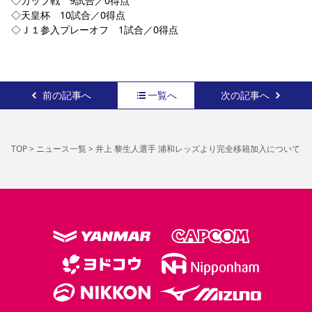
◇カップ戦　9試合／0得点
◇天皇杯　10試合／0得点
◇Ｊ１参入プレーオフ　1試合／0得点
前の記事へ
一覧へ
次の記事へ
TOP
>
ニュース一覧
>
井上 黎生人選手 浦和レッズより完全移籍加入について