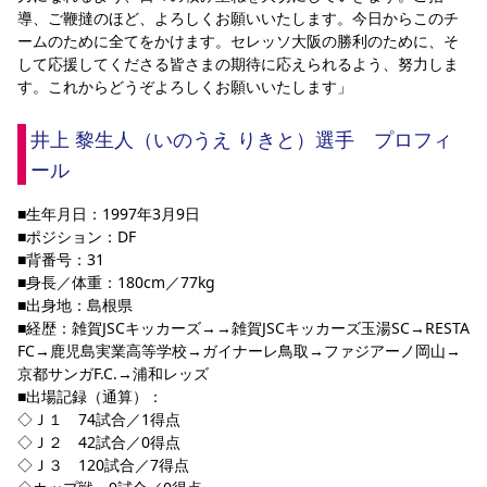
導、ご鞭撻のほど、よろしくお願いいたします。今日からこのチ
YANMAR HANASAKA STADIUM
すべて
チーム
グッズ
チケット
イベント
ファンクラブ
サステナビリティ
ームのために全てをかけます。セレッソ大阪の勝利のために、そ
ホームタウン
パートナー
スポーツクラブ
メディア
30周年
DAZNで観戦
アカデミー
して応援してくださる皆さまの期待に応えられるよう、努力しま
サステナビリティポリシー
SDGsのゴール
インパクトレポート
す。これからどうぞよろしくお願いいたします」
活動レポート
SPORT POSITIVE LEAGUES
取り組み実績
DAZNで観戦
スポーツクラブ
アウェイツアー
井上 黎生人（いのうえ りきと）選手　プロフィ
ール
スポーツクラブ
アウェイツアー
関連団体/施設
■生年月日：1997年3月9日
よくある質問
■ポジション：DF
長居公園
セレッソフットサルパーク
セレッソフットサルパーク長居
よくある質問
■背番号：31
セレッソスポーツパーク舞洲
YANMAR HANASAKA STADIUM
■身長／体重：180cm／77kg
セレッソ大阪アカデミー
子供のサッカースクール
大人のサッカースクール
その他スポーツクラブ
■出身地：島根県
■経歴：雑賀JSCキッカーズ→→雑賀JSCキッカーズ玉湯SC→RESTA 
FC→鹿児島実業高等学校→ガイナーレ鳥取→ファジアーノ岡山→
京都サンガF.C.→浦和レッズ
■出場記録（通算）：
◇Ｊ１　74試合／1得点
◇Ｊ２　42試合／0得点
◇Ｊ３　120試合／7得点