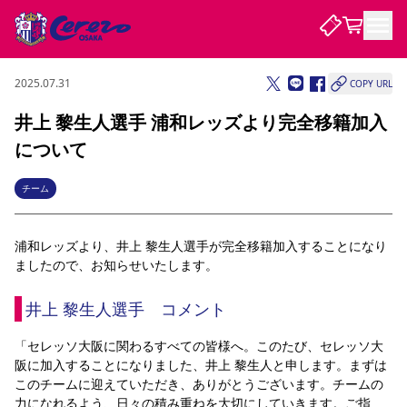
2025.07.31
COPY URL
試合・チーム
井上 黎生人選手 浦和レッズより完全移籍加入
について
観戦する
試合について
試合日程 / 結果
順位表
チーム
クラブを知る
チケット
チームについて
浦和レッズより、井上 黎生人選手が完全移籍加入することになり
チケット情報
販売スケジュール
価格・席種
購入方法
選手・スタッフ
スケジュール
メディア情報
アクセス
レディース
シーズンシート
法人シーズンシート
福祉サービス
団体チケット
ましたので、お知らせいたします。
アカデミー
ハナサカプレーヤー
歴代所属選手
ファンクラブ
特定興行入場券
セレッソ大阪について
譲渡サービス
リセールサービス
井上 黎生人選手　コメント
クラブ紹介
観戦ガイド
沿革
シーズン記録
求人情報
ニュース
ファンクラブ
初めて観戦ガイド
サポートする
キッズ向けサービス
グルメ
マッチデープログラム
「セレッソ大阪に関わるすべての皆様へ。このたび、セレッソ大
観戦マナー&ルール
ビジターサポーター観戦ガイド
公式アプリ
阪に加入することになりました、井上 黎生人と申します。まずは
SAKURA SOCIO
SAKURA POINT Program
招待券引換方法
パートナー企業募集中
セレッソ大阪VISAカード
サポートスタッフ
このチームに迎えていただき、ありがとうございます。チームの
まいセレチケット
会員規定
婚姻届・出生届・命名書
セレッソアイデアちょうだいな
スタジアム
応援商店街
レディース
ニュース
力になれるよう、日々の積み重ねを大切にしていきます。ご指
Lise（ライセンスビジネス）