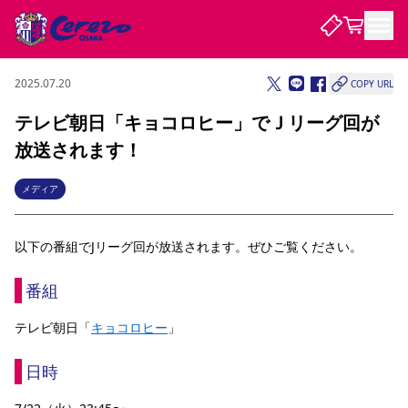
2025.07.20
COPY URL
試合・チーム
テレビ朝日「キョコロヒー」でＪリーグ回が
放送されます！
観戦する
試合について
試合日程 / 結果
順位表
メディア
クラブを知る
チケット
チームについて
以下の番組でJリーグ回が放送されます。ぜひご覧ください。
チケット情報
販売スケジュール
価格・席種
購入方法
選手・スタッフ
スケジュール
メディア情報
アクセス
レディース
シーズンシート
法人シーズンシート
福祉サービス
団体チケット
アカデミー
ハナサカプレーヤー
歴代所属選手
ファンクラブ
特定興行入場券
セレッソ大阪について
譲渡サービス
リセールサービス
番組
クラブ紹介
観戦ガイド
沿革
シーズン記録
求人情報
テレビ朝日「
キョコロヒー
」
ニュース
ファンクラブ
初めて観戦ガイド
サポートする
キッズ向けサービス
グルメ
マッチデープログラム
観戦マナー&ルール
ビジターサポーター観戦ガイド
公式アプリ
日時
SAKURA SOCIO
SAKURA POINT Program
招待券引換方法
先行入場
パートナー企業募集中
セレッソ大阪VISAカード
サポートスタッフ
まいセレチケット
会員規定
婚姻届・出生届・命名書
セレッソアイデアちょうだいな
スタジアム
応援商店街
レディース
ニュース
Lise（ライセンスビジネス）