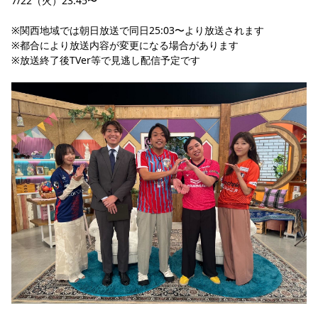
7/22（火）
23:45〜
YANMAR HANASAKA STADIUM
すべて
チーム
グッズ
チケット
イベント
ファンクラブ
サステナビリティ
※関西地域では朝日放送で同日25:03〜より放送されます
ホームタウン
パートナー
スポーツクラブ
メディア
30周年
DAZNで観戦
アカデミー
※都合により放送内容が変更になる場合があります
サステナビリティポリシー
SDGsのゴール
インパクトレポート
※放送終了後TVer等で見逃し配信予定です
活動レポート
SPORT POSITIVE LEAGUES
取り組み実績
DAZNで観戦
スポーツクラブ
アウェイツアー
スポーツクラブ
アウェイツアー
関連団体/施設
よくある質問
長居公園
セレッソフットサルパーク
セレッソフットサルパーク長居
よくある質問
セレッソスポーツパーク舞洲
YANMAR HANASAKA STADIUM
セレッソ大阪アカデミー
子供のサッカースクール
大人のサッカースクール
その他スポーツクラブ