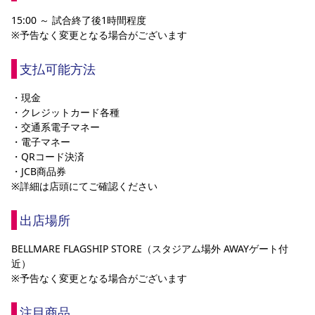
YANMAR HANASAKA STADIUM
15:00 ～ 試合終了後1時間程度
すべて
チーム
グッズ
チケット
イベント
ファンクラブ
サステナビリティ
ホームタウン
パートナー
スポーツクラブ
メディア
30周年
※予告なく変更となる場合がございます
DAZNで観戦
アカデミー
サステナビリティポリシー
SDGsのゴール
インパクトレポート
活動レポート
SPORT POSITIVE LEAGUES
取り組み実績
DAZNで観戦
支払可能方法
スポーツクラブ
アウェイツアー
・現金
スポーツクラブ
・クレジットカード各種
アウェイツアー
・交通系電子マネー
関連団体/施設
よくある質問
・電子マネー
・QRコード決済
長居公園
セレッソフットサルパーク
セレッソフットサルパーク長居
よくある質問
・JCB商品券
セレッソスポーツパーク舞洲
YANMAR HANASAKA STADIUM
セレッソ大阪アカデミー
子供のサッカースクール
※詳細は店頭にてご確認ください
大人のサッカースクール
その他スポーツクラブ
出店場所
BELLMARE FLAGSHIP STORE（スタジアム場外 AWAYゲート付
近）
※予告なく変更となる場合がございます
注目商品