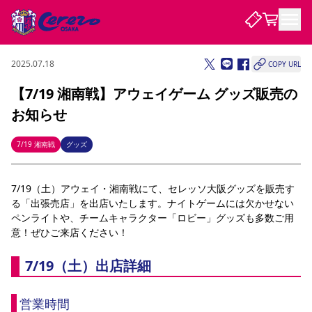
2025.07.18
COPY URL
試合・チーム
【7/19 湘南戦】アウェイゲーム グッズ販売の
お知らせ
観戦する
試合について
試合日程 / 結果
順位表
7/19 湘南戦
グッズ
クラブを知る
チケット
チームについて
7/19（土）アウェイ・湘南戦にて、セレッソ大阪グッズを販売す
チケット情報
販売スケジュール
価格・席種
購入方法
選手・スタッフ
スケジュール
メディア情報
アクセス
レディース
シーズンシート
法人シーズンシート
福祉サービス
団体チケット
る「出張売店」を出店いたします。ナイトゲームには欠かせない
アカデミー
ハナサカプレーヤー
歴代所属選手
ファンクラブ
特定興行入場券
セレッソ大阪について
譲渡サービス
リセールサービス
ペンライトや、チームキャラクター「ロビー」グッズも多数ご用
意！ぜひご来店ください！
クラブ紹介
観戦ガイド
沿革
シーズン記録
求人情報
ニュース
ファンクラブ
初めて観戦ガイド
サポートする
キッズ向けサービス
グルメ
マッチデープログラム
7/19（土）出店詳細
観戦マナー&ルール
ビジターサポーター観戦ガイド
公式アプリ
SAKURA SOCIO
招待券引換方法
まいセレチケット
会員規定
パートナー企業募集中
セレッソ大阪VISAカード
サポートスタッフ
婚姻届・出生届・命名書
セレッソアイデアちょうだいな
スタジアム
応援商店街
営業時間
レディース
ニュース
Lise（ライセンスビジネス）