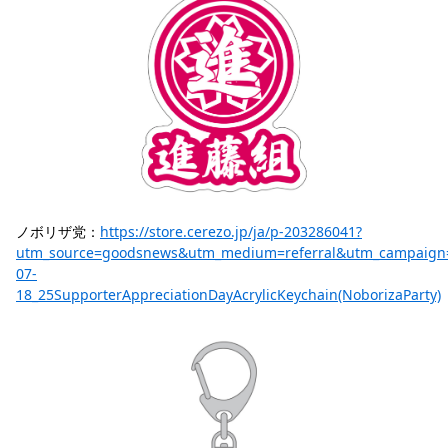
ノボリザ党：
https://store.cerezo.jp/ja/p-203286041?
utm_source=goodsnews&utm_medium=referral&utm_campaign
07-
18_25SupporterAppreciationDayAcrylicKeychain(NoborizaParty)