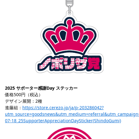
2025 サポーター感謝Day ステッカー
価格500円（税込）
デザイン展開：2種
進藤組：
https://store.cerezo.jp/ja/p-203286042?
utm_source=goodsnews&utm_medium=referral&utm_campaign
07-18_25SupporterAppreciationDaySticker(ShindoGumi)