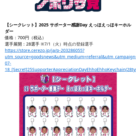
【シークレット】2025 サポーター感謝Day えっほえっほキーホル
ダー 
価格：700円（税込）
選手展開：28選手 
※7/1（火）時点の登録選手
https://store.cerezo.jp/ja/p-203286055?
utm_source=goodsnews&utm_medium=referral&utm_campaign
07-
18_[Secret]25SupporterAppreciationDayEhhoEhhoKeychain(28ty