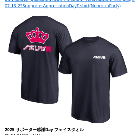
07-18_25SupporterAppreciationDayT-shirt(NoborizaParty)
2025 サポーター感謝Day フェイスタオル