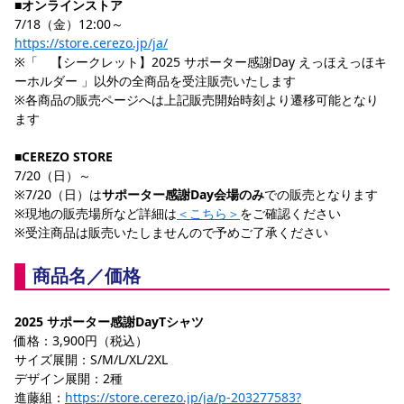
■
オンラインストア
YANMAR HANASAKA STADIUM
7/18（金）12:00～
すべて
チーム
グッズ
チケット
イベント
ファンクラブ
サステナビリティ
ホームタウン
パートナー
スポーツクラブ
メディア
30周年
https://store.cerezo.jp/ja/
DAZNで観戦
アカデミー
※「　【シークレット】2025 サポーター感謝Day えっほえっほキ
サステナビリティポリシー
SDGsのゴール
インパクトレポート
活動レポート
SPORT POSITIVE LEAGUES
取り組み実績
DAZNで観戦
ーホルダー 」以外の全商品を受注販売いたします
※各商品の販売ページへは上記販売開始時刻より遷移可能となり
スポーツクラブ
アウェイツアー
ます
スポーツクラブ
アウェイツアー
■CEREZO STORE
関連団体/施設
7/20（日）～
よくある質問
※7/20（日）は
サポーター感謝Day会場のみ
での販売となります
長居公園
セレッソフットサルパーク
セレッソフットサルパーク長居
よくある質問
※現地の販売場所など詳細は
＜こちら＞
をご確認ください
セレッソスポーツパーク舞洲
YANMAR HANASAKA STADIUM
※受注商品は販売いたしませんので予めご了承ください
セレッソ大阪アカデミー
子供のサッカースクール
大人のサッカースクール
その他スポーツクラブ
商品名／価格
2025 サポーター感謝DayTシャツ
価格：3,900円（税込）
サイズ展開：S/M/L/XL/2XL
デザイン展開：2種
進藤組：
https://store.cerezo.jp/ja/p-203277583?