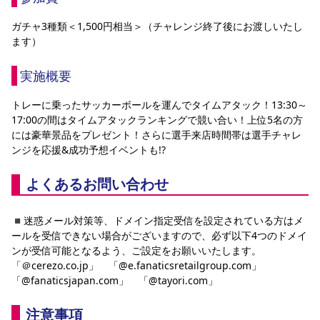
ガチャ3種類＜1,500円相当＞（チャレンジ終了後にお渡しいたし
ます）
実施概要
トレーに乗ったサッカーボールを運んでタイムアタック！13:30～
17:00の間はタイムアタックランキングで競い合い！上位5名の方
には豪華景品をプレゼント！さらに選手来店時間帯は選手チャレ
ンジを応援&成功予想イベントも!?
よくあるお問い合わせ
◾️迷惑メール対策等、ドメイン指定受信を設定されている方はメ
ールを受信できない場合がございますので、必ず以下4つのドメイ
ンが受信可能となるよう、ご設定をお願いいたします。
「＠cerezo.co.jp」　「@e.fanaticsretailgroup.com」　
「@fanaticsjapan.com」　「@tayori.com」
注意事項