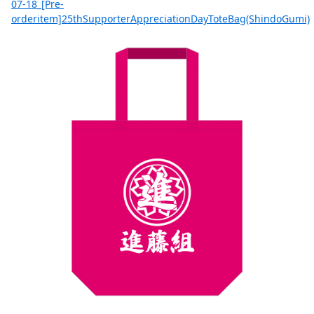
07-18_[Pre-
orderitem]25thSupporterAppreciationDayToteBag(ShindoGumi)