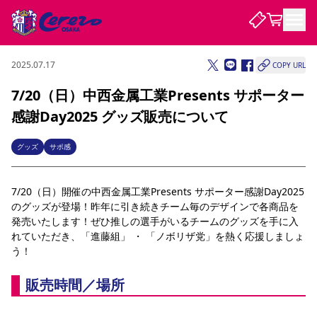
2025.07.17
COPY URL
試合・チーム
7/20（日）中西金属工業Presents サポーター
感謝Day2025 グッズ販売について
観戦する
試合について
試合日程 / 結果
順位表
グッズ
サポ感
クラブを知る
チケット
チームについて
7/20（日）開催の中西金属工業Presents サポーター感謝Day2025
チケット情報
販売スケジュール
価格・席種
購入方法
選手・スタッフ
スケジュール
メディア情報
アクセス
レディース
シーズンシート
法人シーズンシート
福祉サービス
団体チケット
のグッズが登場！昨年に引き続きチーム毎のデザインで各商品を
アカデミー
ハナサカプレーヤー
歴代所属選手
ファンクラブ
特定興行入場券
セレッソ大阪について
譲渡サービス
リセールサービス
発売いたします！ぜひ推しの選手がいるチームのグッズを手に入
れていただき、「進藤組」 ・ 「ノボリザ党」を熱く応援しましょ
クラブ紹介
観戦ガイド
沿革
シーズン記録
求人情報
う！
ニュース
ファンクラブ
初めて観戦ガイド
サポートする
キッズ向けサービス
グルメ
マッチデープログラム
観戦マナー&ルール
ビジターサポーター観戦ガイド
公式アプリ
販売時間／場所
SAKURA SOCIO
招待券引換方法
まいセレチケット
会員規定
パートナー企業募集中
セレッソ大阪VISAカード
サポートスタッフ
婚姻届・出生届・命名書
セレッソアイデアちょうだいな
スタジアム
応援商店街
レディース
ニュース
Lise（ライセンスビジネス）