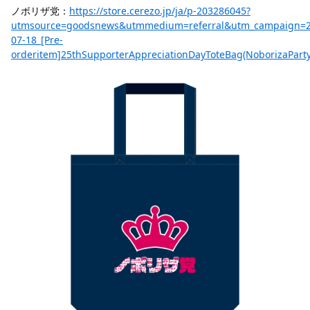
ノボリザ党：
https://store.cerezo.jp/ja/p-203286045?
utmsource=goodsnews&utmmedium=referral&utm_campaign=2
07-18_[Pre-
orderitem]25thSupporterAppreciationDayToteBag(NoborizaParty