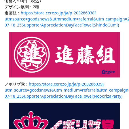
価格2,300円（税込）
デザイン展開：2種
進藤組：
https://store.cerezo.jp/ja/p-203286038?
utmsource=goodsnews&utmmedium=referral&utm_campaign=2
07-18_25SupporterAppreciationDayFaceTowel(ShindoGumi)
ノボリザ党：
https://store.cerezo.jp/ja/p-203286039?
utm_source=goodsnews&utm_medium=referral&utm_campaign
07-18_25SupporterAppreciationDayFaceTowel(NoborizaParty)