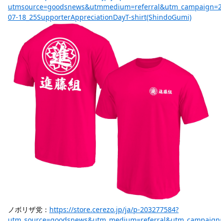
utmsource=goodsnews&utmmedium=referral&utm_campaign=2
07-18_25SupporterAppreciationDayT-shirt(ShindoGumi)
ノボリザ党：
https://store.cerezo.jp/ja/p-203277584?
utm_source=goodsnews&utm_medium=referral&utm_campaign