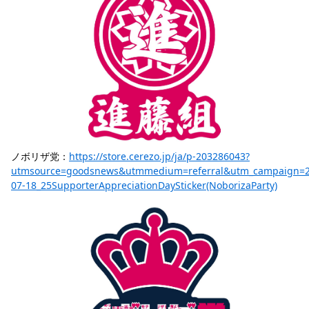
ノボリザ党：
https://store.cerezo.jp/ja/p-203286043?
utmsource=goodsnews&utmmedium=referral&utm_campaign=2
07-18_25SupporterAppreciationDaySticker(NoborizaParty)