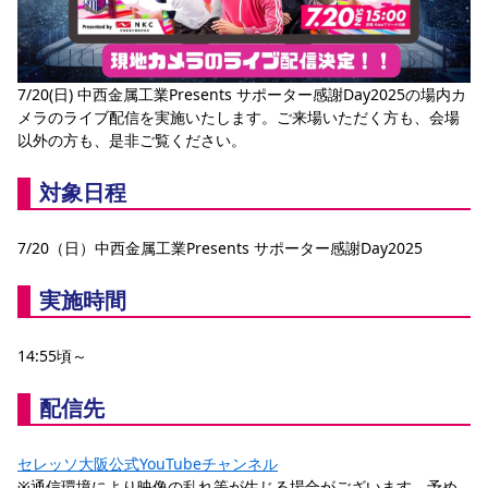
YANMAR HANASAKA STADIUM
すべて
チーム
グッズ
チケット
イベント
ファンクラブ
サステナビリティ
ホームタウン
パートナー
スポーツクラブ
メディア
30周年
DAZNで観戦
アカデミー
サステナビリティポリシー
SDGsのゴール
インパクトレポート
活動レポート
SPORT POSITIVE LEAGUES
取り組み実績
7/20(日) 中西金属工業Presents サポーター感謝Day2025の場内カ
DAZNで観戦
メラのライブ配信を実施いたします。ご来場いただく方も、会場
スポーツクラブ
アウェイツアー
以外の方も、是非ご覧ください。
スポーツクラブ
アウェイツアー
対象日程
関連団体/施設
よくある質問
7/20（日）中西金属工業Presents サポーター感謝Day2025  
長居公園
セレッソフットサルパーク
セレッソフットサルパーク長居
よくある質問
セレッソスポーツパーク舞洲
YANMAR HANASAKA STADIUM
セレッソ大阪アカデミー
子供のサッカースクール
実施時間
大人のサッカースクール
その他スポーツクラブ
14:55頃～
配信先
セレッソ大阪公式YouTubeチャンネル
※通信環境により映像の乱れ等が生じる場合がございます、予め