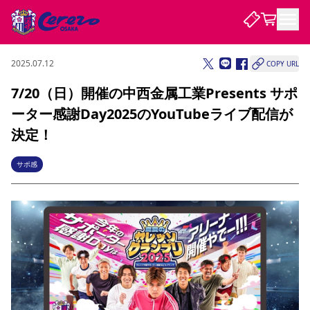
2025.07.12
COPY URL
試合・チーム
7/20（日）開催の中西金属工業Presents サポ
ーター感謝Day2025のYouTubeライブ配信が
観戦する
試合について
決定！
試合日程 / 結果
順位表
クラブを知る
チケット
サポ感
チームについて
チケット情報
販売スケジュール
価格・席種
購入方法
選手・スタッフ
スケジュール
メディア情報
アクセス
レディース
シーズンシート
法人シーズンシート
福祉サービス
団体チケット
アカデミー
ハナサカプレーヤー
歴代所属選手
ファンクラブ
特定興行入場券
セレッソ大阪について
譲渡サービス
リセールサービス
クラブ紹介
観戦ガイド
沿革
シーズン記録
求人情報
ニュース
ファンクラブ
初めて観戦ガイド
サポートする
キッズ向けサービス
グルメ
マッチデープログラム
観戦マナー&ルール
ビジターサポーター観戦ガイド
公式アプリ
SAKURA SOCIO
SAKURA POINT Program
招待券引換方法
先行入場
パートナー企業募集中
セレッソ大阪VISAカード
サポートスタッフ
まいセレチケット
会員規定
婚姻届・出生届・命名書
セレッソアイデアちょうだいな
スタジアム
応援商店街
レディース
ニュース
Lise（ライセンスビジネス）