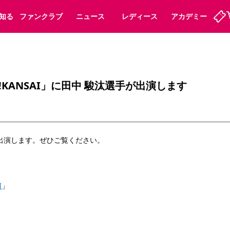
知る
ファンクラブ
ニュース
レディース
アカデミー
ーズンシート
ホームタウン
先行入場
まいセレチケット
法人シーズンシート
パートナー
スポーツクラブ
会員規定
福祉サービス
メディア
ビス
F!KANSAI」に田中 駿汰選手が出演します
タッフ
ディース
セレッソアイデアちょうだいな
アカデミー
ハナサカプレーヤー
応援商店街
プログラム
観戦マナー&ルール
ート
活動レポート
SPORT POSITIVE LEAGUES
出演します。ぜひご覧ください。
アウェイツアー
よくある質問
I
」
ーク長居
セレッソスポーツパーク舞洲
子供のサッカースクール
大人のサッカースクール