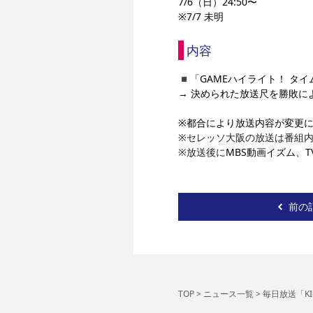
7/6（日）
24:50〜
※7/7 未明
内容
◾️「GAMEハイライト！ タ
→ 決められた放送尺を勝敗に
※都合により放送内容が変更
※セレッソ大阪の放送は番組
※放送後に
MBS動画イズム、T
前の
TOP
>
ニュース一覧
>
毎日放送「KI