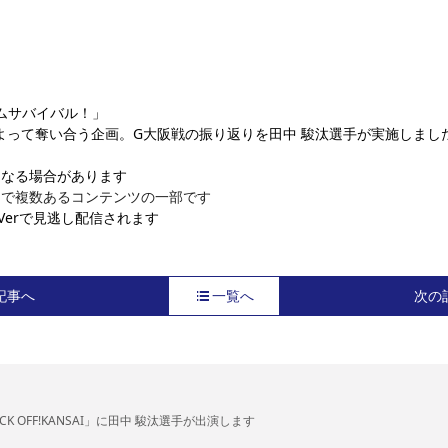
イムサバイバル！」
よって奪い合う企画。G大阪戦の振り返りを田中 駿汰選手が実施しまし
になる場合があります
内で複数あるコンテンツの一部です
Verで見逃し配信されます
記事へ
一覧へ
次の
CK OFF!KANSAI」に田中 駿汰選手が出演します