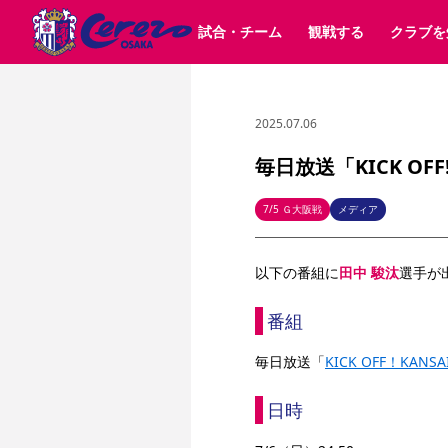
試合・チーム
観戦する
クラブを
2025.07.06
試合日程 / 結果
チケット情報
クラブ紹介
SAKURA SOCIO
すべて
チーム
沿革
販売スケジュール
順位表
グッズ
SAKURA POINT Program
シーズン記録
チケット
求人情報
価格・席種
イベント
招待券引換方法
ファンクラブ
購入方法
シ
団体チケット
婚姻届・出生届・命名書
30周年
特定興行入場券
譲渡サービス
リセールサー
毎日放送「KICK OF
選手・スタッフ
パートナー企業募集中
スケジュール
セレッソ大阪VISAカード
メディア情報
アクセス
サポートス
レ
歴代所属選手
初めて観戦ガイド
Lise（ライセンスビジネス）
キッズ向けサービス
グルメ
マッチデー
7/5 Ｇ大阪戦
メディア
ビジターサポーター観戦ガイド
公式アプリ
サステナビリティポリシー
SDGsのゴール
インパクトレポ
以下の番組に
田中 駿汰
選手が
YANMAR HANASAKA STADIUM
取り組み実績
DAZNで観戦
番組
スポーツクラブ
毎日放送「
KICK OFF！KANSA
長居公園
セレッソフットサルパーク
セレッソフットサルパ
日時
YANMAR HANASAKA STADIUM
セレッソ大阪アカデミー
その他スポーツクラブ