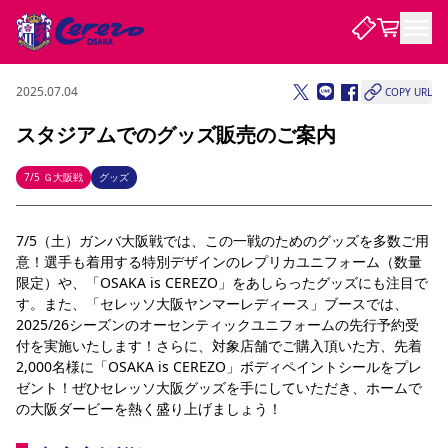
2025.07.04
COPY URL
試合・チーム
スタジアムでのグッズ販売のご案内
観戦する
試合について
7/5 Ｇ大阪戦
グッズ
試合日程 / 結果
順位表
クラブを知る
チケット
7/5（土）ガンバ大阪戦では、この一戦のためのグッズを多数ご用
チームについて
意！選手も着用する特別デザインのレプリカユニフォーム（数量
チケット情報
販売スケジュール
価格・席種
購入方法
選手・スタッフ
スケジュール
メディア情報
アクセス
レディース
限定）や、「OSAKA is CEREZO」をあしらったグッズにも注目で
シーズンシート
法人シーズンシート
福祉サービス
団体チケット
アカデミー
ハナサカプレーヤー
歴代所属選手
ファンクラブ
す。また、「セレッソ大阪ヤンマーレディース」ブースでは、
特定興行入場券
セレッソ大阪について
譲渡サービス
リセールサービス
2025/26シーズンのオーセンティックユニフォームの先行予約受
クラブ紹介
観戦ガイド
沿革
シーズン記録
求人情報
付を実施いたします！さらに、対象店舗でご購入頂いた方、先着
2,000名様に「OSAKA is CEREZO」ボディペイントシールをプレ
ニュース
ファンクラブ
初めて観戦ガイド
サポートする
キッズ向けサービス
グルメ
マッチデープログラム
ゼント！ぜひセレッソ大阪グッズを手にしていただき、ホームで
観戦マナー&ルール
ビジターサポーター観戦ガイド
公式アプリ
の大阪ダービーを熱く盛り上げましょう！
SAKURA SOCIO
SAKURA POINT Program
招待券引換方法
先行入場
パートナー企業募集中
セレッソ大阪VISAカード
サポートスタッフ
まいセレチケット
会員規定
婚姻届・出生届・命名書
セレッソアイデアちょうだいな
スタジアム
応援商店街
レディース
ニュース
Lise（ライセンスビジネス）