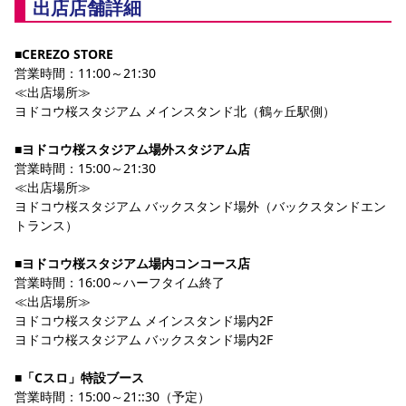
出店店舗詳細
YANMAR HANASAKA STADIUM
すべて
チーム
グッズ
チケット
イベント
ファンクラブ
サステナビリティ
ホームタウン
パートナー
スポーツクラブ
メディア
30周年
DAZNで観戦
アカデミー
■CEREZO STORE
サステナビリティポリシー
SDGsのゴール
インパクトレポート
営業時間：11:00～21:30
活動レポート
SPORT POSITIVE LEAGUES
取り組み実績
DAZNで観戦
≪出店場所≫
スポーツクラブ
ヨドコウ桜スタジアム メインスタンド北（鶴ヶ丘駅側）
アウェイツアー
スポーツクラブ
アウェイツアー
■ヨドコウ桜スタジアム場外スタジアム店
営業時間：15:00～21:30
関連団体/施設
よくある質問
≪出店場所≫
ヨドコウ桜スタジアム バックスタンド場外（バックスタンドエン
長居公園
セレッソフットサルパーク
セレッソフットサルパーク長居
よくある質問
セレッソスポーツパーク舞洲
YANMAR HANASAKA STADIUM
トランス）
セレッソ大阪アカデミー
子供のサッカースクール
大人のサッカースクール
その他スポーツクラブ
■ヨドコウ桜スタジアム場内コンコース店
営業時間：16:00～ハーフタイム終了
≪出店場所≫
ヨドコウ桜スタジアム メインスタンド場内2F
ヨドコウ桜スタジアム バックスタンド場内2F
■「Cスロ」特設ブース
営業時間：15:00～21::30（予定）