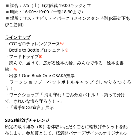
YANMAR HANASAKA STADIUM
◾️試合：7/5（土）G大阪戦 19:00キックオフ
すべて
チーム
グッズ
チケット
イベント
ファンクラブ
サステナビリティ
◾️時間：16:00〜19:00（一部18:30まで）
ホームタウン
パートナー
スポーツクラブ
メディア
30周年
DAZNで観戦
アカデミー
◾️場所：サステナビリティパーク（メインスタンド側 JR高架下あ
サステナビリティポリシー
SDGsのゴール
インパクトレポート
びこ筋側）
活動レポート
SPORT POSITIVE LEAGUES
取り組み実績
DAZNで観戦
スポーツクラブ
ラインナップ
アウェイツアー
・CO2ゼロチャレンジブース
※
スポーツクラブ
アウェイツアー
・Bottle to Bottleプロジェクト
※
・フードドライブ
※
関連団体/施設
よくある質問
・読んで、届けて、広がる絵本の輪。みんなで作る「絵本図書
館」
※
長居公園
セレッソフットサルパーク
セレッソフットサルパーク長居
よくある質問
セレッソスポーツパーク舞洲
YANMAR HANASAKA STADIUM
・出張！One Book One OSAKA投票
セレッソ大阪アカデミー
子供のサッカースクール
・ワークショップ「ペットボトルキャップでしおりをつくろ
大人のサッカースクール
その他スポーツクラブ
う！」
・ワークショップ「 海を守れ！ごみ分別バトル！～釣って分け
て、きれいな海を守ろう！～」
・「選手SDGs宣言」展示
SDGs輪投げチャレンジ
所定の取り組み（※）を体験いただくごとに輪投げチケットを配
布します。参加賞として、桜満開バナーデザインのオリジナルシ