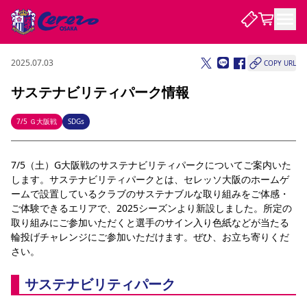
2025.07.03
COPY URL
試合・チーム
サステナビリティパーク情報
観戦する
試合について
7/5 Ｇ大阪戦
SDGs
試合日程 / 結果
順位表
クラブを知る
チケット
7/5（土）G大阪戦のサステナビリティパークについてご案内いた
チームについて
します。サステナビリティパークとは、セレッソ大阪のホームゲ
チケット情報
販売スケジュール
価格・席種
購入方法
選手・スタッフ
スケジュール
メディア情報
アクセス
レディース
ームで設置しているクラブのサステナブルな取り組みをご体感・
シーズンシート
法人シーズンシート
福祉サービス
団体チケット
アカデミー
ハナサカプレーヤー
歴代所属選手
ファンクラブ
ご体験できるエリアで、2025シーズンより新設しました。所定の
特定興行入場券
セレッソ大阪について
譲渡サービス
リセールサービス
取り組みにご参加いただくと選手のサイン入り色紙などが当たる
クラブ紹介
観戦ガイド
沿革
シーズン記録
求人情報
輪投げチャレンジにご参加いただけます。ぜひ、お立ち寄りくだ
さい。
ニュース
ファンクラブ
初めて観戦ガイド
サポートする
キッズ向けサービス
グルメ
マッチデープログラム
観戦マナー&ルール
ビジターサポーター観戦ガイド
公式アプリ
SAKURA SOCIO
招待券引換方法
まいセレチケット
会員規定
サステナビリティパーク
パートナー企業募集中
セレッソ大阪VISAカード
サポートスタッフ
婚姻届・出生届・命名書
セレッソアイデアちょうだいな
スタジアム
応援商店街
レディース
ニュース
Lise（ライセンスビジネス）