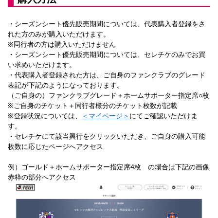
YANMAR HANASAKA STADIUM
すべて
チーム
グッズ
チケット
イベント
ファンクラブ
サステナビリティ
ホームタウン
パートナー
スポーツクラブ
メディア
30周年
・シーズンシート優先販売期間については、代表購入者登録をさ
DAZNで観戦
アカデミー
サステナビリティポリシー
SDGsのゴール
インパクトレポート
れた方のみが購入いただけます。
活動レポート
SPORT POSITIVE LEAGUES
取り組み実績
DAZNで観戦
※同行者の方は購入いただけません
・シーズンシート優先販売期間については、セレチケのみでお買
スポーツクラブ
アウェイツアー
い求めいただけます。
・代表購入者登録された方は、ご自身のファンクラブのグレード
スポーツクラブ
アウェイツアー
表記が下記のようになっております。
関連団体/施設
（ご自身の）ファンクラブグレード＋ホームサポーター指定席○枚
よくある質問
※ご自身のチケット＋同行者様分のチケット枚数が記載
長居公園
セレッソフットサルパーク
セレッソフットサルパーク長居
よくある質問
※登録状況については、
＜マイページ＞
にてご確認いただけま
セレッソスポーツパーク舞洲
YANMAR HANASAKA STADIUM
す。
セレッソ大阪アカデミー
子供のサッカースクール
大人のサッカースクール
その他スポーツクラブ
・セレチケにて該当興行をクリックいただき、ご自身の購入可能
枚数に応じたページへアクセス
例）ゴールド＋ホームサポーター指定席4枚　の場合は下記の画像
赤枠の部分へアクセス