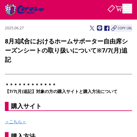
2025.06.27
COPY URL
試合・チーム
8月3試合におけるホームサポーター自由席シ
ーズンシートの取り扱いについて※7/7(月)追
観戦する
試合について
記
試合日程 / 結果
順位表
クラブを知る
チケット
チームについて
チケット情報
販売スケジュール
価格・席種
購入方法
選手・スタッフ
スケジュール
メディア情報
アクセス
レディース
＊＊＊＊＊＊＊＊＊＊＊＊
シーズンシート
法人シーズンシート
福祉サービス
団体チケット
アカデミー
ハナサカプレーヤー
歴代所属選手
【7/7(月)追記】対象の方の購入サイトと購入方法について
ファンクラブ
特定興行入場券
セレッソ大阪について
譲渡サービス
リセールサービス
クラブ紹介
観戦ガイド
沿革
シーズン記録
求人情報
購入サイト
ニュース
ファンクラブ
初めて観戦ガイド
サポートする
キッズ向けサービス
グルメ
マッチデープログラム
観戦マナー&ルール
ビジターサポーター観戦ガイド
公式アプリ
＜こちら＞
SAKURA SOCIO
SAKURA POINT Program
招待券引換方法
先行入場
パートナー企業募集中
セレッソ大阪VISAカード
サポートスタッフ
まいセレチケット
会員規定
婚姻届・出生届・命名書
セレッソアイデアちょうだいな
スタジアム
応援商店街
レディース
ニュース
購入方法
Lise（ライセンスビジネス）