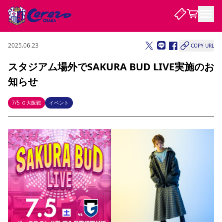
2025.06.23
COPY URL
試合・チーム
スタジアム場外でSAKURA BUD LIVE実施のお
知らせ
観戦する
試合について
試合日程 / 結果
順位表
7/5 Ｇ大阪戦
イベント
クラブを知る
チケット
チームについて
チケット情報
販売スケジュール
価格・席種
購入方法
選手・スタッフ
スケジュール
メディア情報
アクセス
レディース
シーズンシート
法人シーズンシート
福祉サービス
団体チケット
アカデミー
ハナサカプレーヤー
歴代所属選手
ファンクラブ
特定興行入場券
セレッソ大阪について
譲渡サービス
リセールサービス
クラブ紹介
観戦ガイド
沿革
シーズン記録
求人情報
ニュース
ファンクラブ
初めて観戦ガイド
サポートする
キッズ向けサービス
グルメ
マッチデープログラム
観戦マナー&ルール
ビジターサポーター観戦ガイド
公式アプリ
SAKURA SOCIO
SAKURA POINT Program
招待券引換方法
先行入場
パートナー企業募集中
セレッソ大阪VISAカード
サポートスタッフ
まいセレチケット
会員規定
婚姻届・出生届・命名書
セレッソアイデアちょうだいな
スタジアム
応援商店街
レディース
ニュース
Lise（ライセンスビジネス）