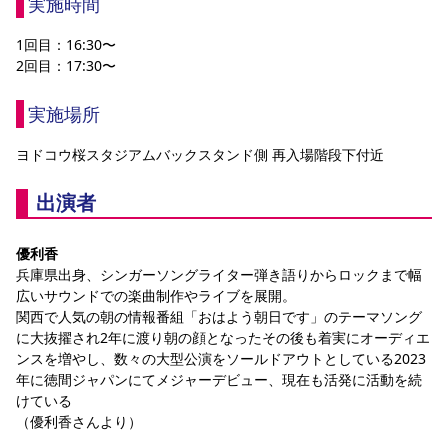
実施時間
1回目：16:30〜
2回目：17:30〜
実施場所
ヨドコウ桜スタジアムバックスタンド側 再入場階段下付近
出演者
優利香
兵庫県出身、シンガーソングライター弾き語りからロックまで幅
広いサウンドでの楽曲制作やライブを展開。
関西で人気の朝の情報番組「おはよう朝日です」のテーマソング
に大抜擢され2年に渡り朝の顔となったその後も着実にオーディエ
ンスを増やし、数々の大型公演をソールドアウトとしている2023
年に徳間ジャパンにてメジャーデビュー、現在も活発に活動を続
けている
（優利香さんより）