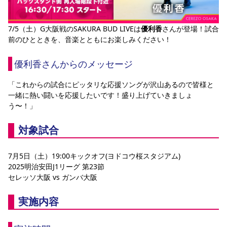
YANMAR HANASAKA STADIUM
すべて
チーム
グッズ
チケット
イベント
ファンクラブ
サステナビリティ
ホームタウン
パートナー
スポーツクラブ
メディア
30周年
DAZNで観戦
7/5（土）G大阪戦のSAKURA BUD LIVEは
優利香
さんが登場！試合
アカデミー
サステナビリティポリシー
SDGsのゴール
インパクトレポート
前のひとときを、音楽とともにお楽しみください！
活動レポート
SPORT POSITIVE LEAGUES
取り組み実績
DAZNで観戦
スポーツクラブ
優利香さんからのメッセージ
アウェイツアー
スポーツクラブ
アウェイツアー
「これからの試合にピッタリな応援ソングが沢山あるので皆様と
一緒に熱い闘いを応援したいです！盛り上げていきましょ
関連団体/施設
よくある質問
う〜！」
長居公園
セレッソフットサルパーク
セレッソフットサルパーク長居
よくある質問
セレッソスポーツパーク舞洲
YANMAR HANASAKA STADIUM
対象試合
セレッソ大阪アカデミー
子供のサッカースクール
大人のサッカースクール
その他スポーツクラブ
7月5日（土）19:00キックオフ(ヨドコウ桜スタジアム)
2025明治安田J1リーグ 第23節
セレッソ大阪 vs ガンバ大阪
実施内容