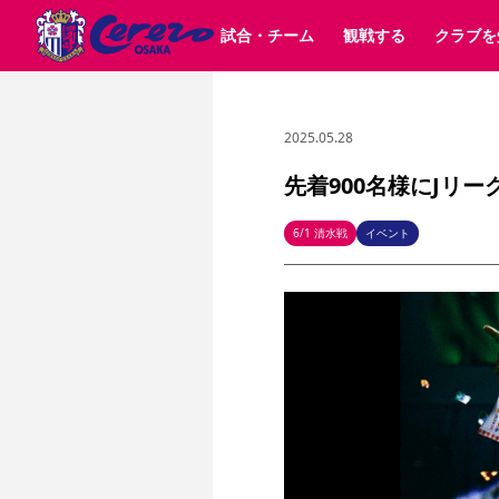
試合・チーム
観戦する
クラブを
2025.05.28
試合日程 / 結果
チケット情報
クラブ紹介
SAKURA SOCIO
すべて
チーム
沿革
販売スケジュール
順位表
グッズ
SAKURA POINT Program
シーズン記録
チケット
求人情報
価格・席種
イベント
招待券引換方法
ファンクラブ
購入方法
シ
団体チケット
婚姻届・出生届・命名書
30周年
特定興行入場券
譲渡サービス
リセールサー
先着900名様にJリ
選手・スタッフ
パートナー企業募集中
スケジュール
セレッソ大阪VISAカード
メディア情報
アクセス
サポートス
レ
歴代所属選手
初めて観戦ガイド
Lise（ライセンスビジネス）
キッズ向けサービス
グルメ
マッチデー
6/1 清水戦
イベント
ビジターサポーター観戦ガイド
公式アプリ
サステナビリティポリシー
SDGsのゴール
インパクトレポ
YANMAR HANASAKA STADIUM
取り組み実績
DAZNで観戦
スポーツクラブ
長居公園
セレッソフットサルパーク
セレッソフットサルパ
YANMAR HANASAKA STADIUM
セレッソ大阪アカデミー
その他スポーツクラブ