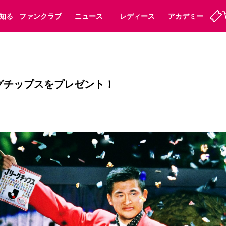
知る
ファンクラブ
ニュース
レディース
アカデミー
ーズンシート
ホームタウン
先行入場
まいセレチケット
法人シーズンシート
パートナー
スポーツクラブ
会員規定
福祉サービス
メディア
ビス
ーグチップスをプレゼント！
タッフ
ディース
セレッソアイデアちょうだいな
アカデミー
ハナサカプレーヤー
応援商店街
プログラム
観戦マナー&ルール
ート
活動レポート
SPORT POSITIVE LEAGUES
アウェイツアー
よくある質問
ーク長居
セレッソスポーツパーク舞洲
子供のサッカースクール
大人のサッカースクール