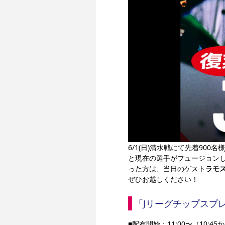
6/1(日)清水戦にて先着90
と現在の選手がフュージョン
った方は、当日のゲスト
ラモ
ぜひお越しください！
「Jリーグチップスプ
■配布開始：11:00〜（10: