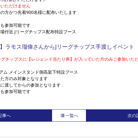
はいただけません
の方かつ先着900名様に配布いたします
す
ーも参加可能です
車場付近 Jリーグチップス配布特設ブース
】ラモス瑠偉さんからJリーグチップス手渡しイベント
ーグチップスに【レジェンド当たり券】が入っていた方のみご参加いた
アム メインスタンド側高架下特設ブース
けた方のみ対象となります
係に渡してからの参加となります
ーも参加可能です
記事へ
一覧へ
次の