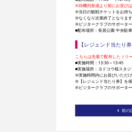
※待機列形成より前にお並び
※当日の観戦チケットをお持ち
※なくなり次第終了となりま
※ビジタークラブのサポータ
■配布場所：長居公園 中央駐
【レジェンド当たり券
こちらは先着で配布したＪリ
■実施時間：13:30～13:45
■実施場所：ヨドコウ桜スタジ
※実施時間内にお並びいただ
※【レジェンド当たり券】を
※ビジタークラブのサポータ
前の