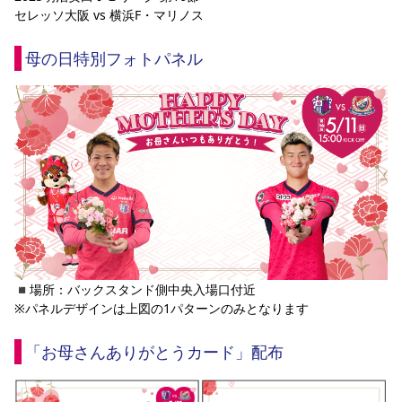
セレッソ大阪 vs 横浜F・マリノス
YANMAR HANASAKA STADIUM
すべて
チーム
グッズ
チケット
イベント
ファンクラブ
サステナビリティ
ホームタウン
パートナー
スポーツクラブ
メディア
30周年
DAZNで観戦
アカデミー
母の日特別フォトパネル
サステナビリティポリシー
SDGsのゴール
インパクトレポート
活動レポート
SPORT POSITIVE LEAGUES
取り組み実績
DAZNで観戦
スポーツクラブ
アウェイツアー
スポーツクラブ
アウェイツアー
関連団体/施設
よくある質問
長居公園
セレッソフットサルパーク
セレッソフットサルパーク長居
よくある質問
セレッソスポーツパーク舞洲
YANMAR HANASAKA STADIUM
セレッソ大阪アカデミー
子供のサッカースクール
大人のサッカースクール
その他スポーツクラブ
◾️場所：バックスタンド側中央入場口付近
※パネルデザインは上図の1パターンのみとなります
「お母さんありがとうカード」配布