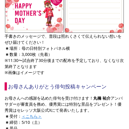
手書きのメッセージで、普段は照れくさくて伝えられない想いを
ぜひ届けてください！
◾️場所：母の日特別フォトパネル横
◾️数量：3,000枚（先着）
※11:30〜試合終了30分後までの配布を予定しており、なくなり次
第終了となります
※画像はイメージです
お母さんありがとう俳句投稿キャンペーン
お母さんへの感謝を込めた俳句を受け付けます！
丸橋 祐介
アンバ
サダーが審査員を務め、優秀賞には特別な景品をプレゼント！優
秀賞はセレッソ大阪公式Xにて発表いたします。
◾️受付：
＜こちら＞
◾️締切：5/10（土）
◾️景品