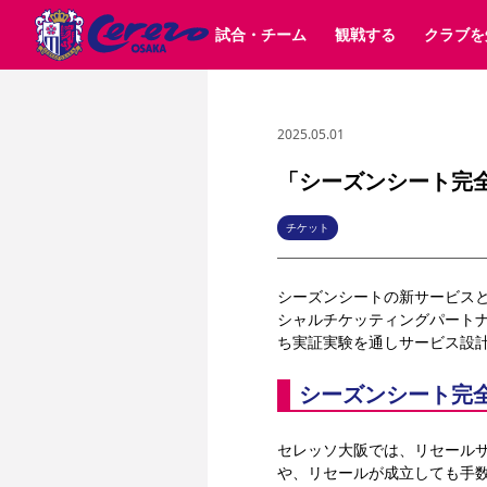
試合・チーム
観戦する
クラブを
2025.05.01
試合日程 / 結果
チケット情報
クラブ紹介
SAKURA SOCIO
すべて
チーム
沿革
販売スケジュール
順位表
グッズ
招待券引換方法
シーズン記録
チケット
求人情報
価格・席種
まいセレチケット
イベント
ファンクラブ
購入方法
会員規
シ
団体チケット
30周年
特定興行入場券
譲渡サービス
リセールサー
「シーズンシート完
選手・スタッフ
パートナー企業募集中
スケジュール
セレッソ大阪VISAカード
メディア情報
アクセス
サポートス
レ
歴代所属選手
初めて観戦ガイド
Lise（ライセンスビジネス）
キッズ向けサービス
グルメ
マッチデー
チケット
ビジターサポーター観戦ガイド
公式アプリ
サステナビリティポリシー
SDGsのゴール
インパクトレポ
シーズンシートの新サービス
YANMAR HANASAKA STADIUM
取り組み実績
DAZNで観戦
シャルチケッティングパート
ち実証実験を通しサービス設
スポーツクラブ
シーズンシート完
長居公園
セレッソフットサルパーク
セレッソフットサルパ
YANMAR HANASAKA STADIUM
セレッソ大阪アカデミー
セレッソ大阪では、リセール
その他スポーツクラブ
や、リセールが成立しても手