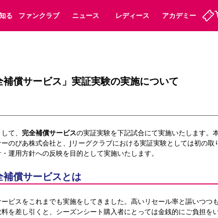
知る
ファンクラブ
ニュース
レディース
アカデミー
定
ーズンシート
ホームタウン
婚姻届・出生届・命名書
法人シーズンシート
パートナー
スポーツクラブ
福祉サービス
メディア
ビス
全補償サービス」実証実験の実施について
タッフ
ディース
セレッソアイデアちょうだいな
アカデミー
ハナサカプレーヤー
応援商店街
プログラム
観戦マナー&ルール
ート
活動レポート
SPORT POSITIVE LEAGUES
として、
完全補償サービス
の実証実験を下記試合にて実施いたします。
アウェイツアー
よくある質問
ナーのぴあ株式会社と、Jリーグクラブにおける実証実験としては初の取
計・運用方針への反映を目的として実施いたします。
全補償サービスとは
ーク長居
セレッソスポーツパーク舞洲
子供のサッカースクール
大人のサッカースクール
サービスをこれまでも実施をしてきました。高いリセール率と謳いつつ
数料を差し引くと、シーズンシート購入者にとっては金銭的にご負担を