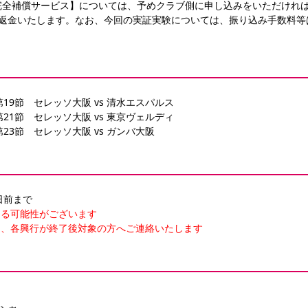
完全補償サービス】については、予めクラブ側に申し込みをいただけれ
ご返金いたします。なお、今回の実証実験については、振り込み手数料等
フ 第19節　セレッソ大阪 vs 清水エスパルス
フ 第21節　セレッソ大阪 vs 東京ヴェルディ
フ 第23節　セレッソ大阪 vs ガンバ大阪
日前まで
なる可能性がございます
は、各興行が終了後対象の方へご連絡いたします