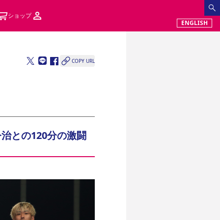
ショップ
ENGLISH
COPY URL
治との120分の激闘