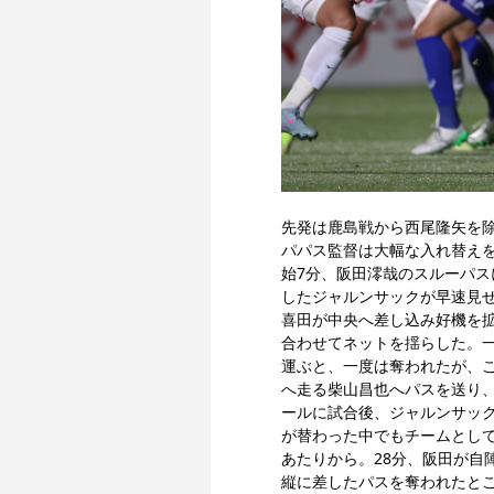
先発は鹿島戦から西尾隆矢を除
パパス監督は大幅な入れ替え
始7分、阪田澪哉のスルーパス
したジャルンサックが早速見
喜田が中央へ差し込み好機を
合わせてネットを揺らした。一
運ぶと、一度は奪われたが、
へ走る柴山昌也へパスを送り
ールに試合後、ジャルンサッ
が替わった中でもチームとして
あたりから。28分、阪田が自
縦に差したパスを奪われたと