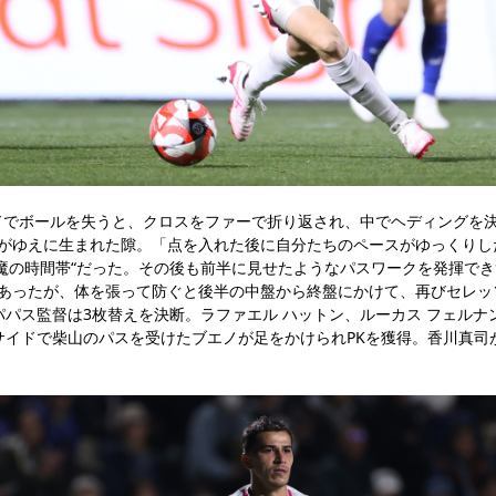
ドでボールを失うと、クロスをファーで折り返され、中でヘディングを
たがゆえに生まれた隙。「点を入れた後に自分たちのペースがゆっくりし
魔の時間帯“だった。その後も前半に見せたようなパスワークを発揮で
もあったが、体を張って防ぐと後半の中盤から終盤にかけて、再びセレッ
パパス監督は3枚替えを決断。ラファエル ハットン、ルーカス フェル
サイドで柴山のパスを受けたブエノが足をかけられPKを獲得。香川真司