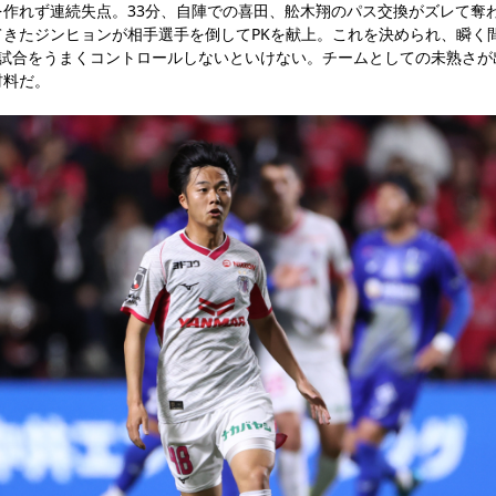
を作れず連続失点。33分、自陣での喜田、舩木翔のパス交換がズレて奪
きたジンヒョンが相手選手を倒してPKを献上。これを決められ、瞬く間
と試合をうまくコントロールしないといけない。チームとしての未熟さが
材料だ。