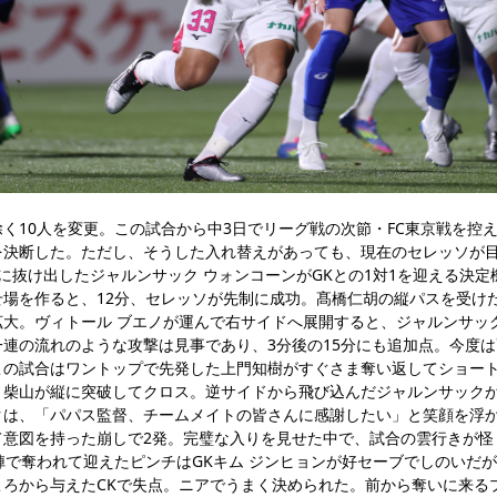
く10人を変更。この試合から中3日でリーグ戦の次節・FC東京戦を控え
を決断した。ただし、そうした入れ替えがあっても、現在のセレッソが
に抜け出したジャルンサック ウォンコーンがGKとの1対1を迎える決
せ場を作ると、12分、セレッソが先制に成功。髙橋仁胡の縦パスを受け
拡大。ヴィトール ブエノが運んで右サイドへ展開すると、ジャルンサッ
連の流れのような攻撃は見事であり、3分後の15分にも追加点。今度
この試合はワントップで先発した上門知樹がすぐさま奪い返してショー
、柴山が縦に突破してクロス。逆サイドから飛び込んだジャルンサック
クは、「パパス監督、チームメイトの皆さんに感謝したい」と笑顔を浮
意図を持った崩しで2発。完璧な入りを見せた中で、試合の雲行きが怪
陣で奪われて迎えたピンチはGKキム ジンヒョンが好セーブでしのいだが
ころから与えたCKで失点。ニアでうまく決められた。前から奪いに来る