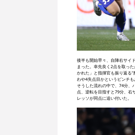
後半も開始早々、自陣右サイ
まった。幸先良く2点を取っ
かれた」と指揮官も振り返る“
わや4失点目かというピンチ
そうした流れの中で、74分、
点、逆転を目指すと79分、右
レッソが同点に追い付いた。