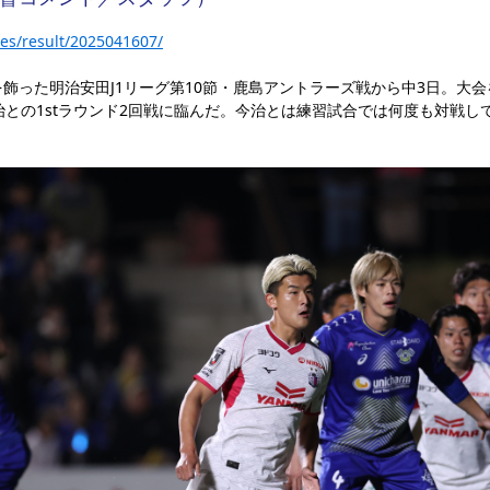
es/result/2025041607/
飾った明治安田J1リーグ第10節・鹿島アントラーズ戦から中3日。大会
治との1stラウンド2回戦に臨んだ。今治とは練習試合では何度も対戦