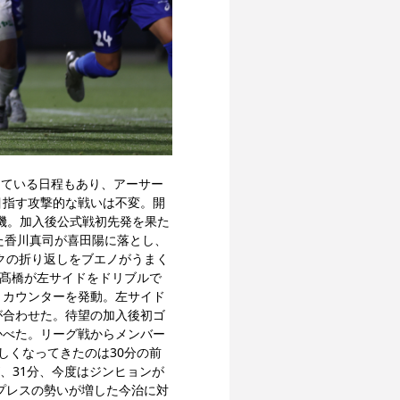
ている日程もあり、アーサー 
目指す攻撃的な戦いは不変。開
定機。加入後公式戦初先発を果た
た香川真司が喜田陽に落とし、
クの折り返しをブエノがうまく
は髙橋が左サイドをドリブルで
トカウンターを発動。左サイド
が合わせた。待望の加入後初ゴ
かべた。リーグ戦からメンバー
しくなってきたのは30分の前
、31分、今度はジンヒョンが
プレスの勢いが増した今治に対