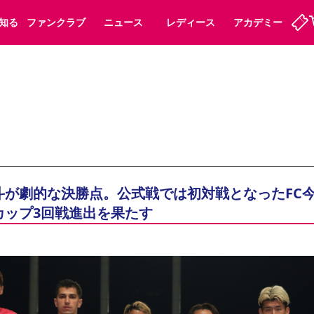
知る
ファンクラブ
ニュース
レディース
アカデミー
定
ーズンシート
ホームタウン
婚姻届・出生届・命名書
法人シーズンシート
パートナー
スポーツクラブ
福祉サービス
メディア
ビス
タッフ
ディース
セレッソアイデアちょうだいな
アカデミー
ハナサカプレーヤー
応援商店街
プログラム
観戦マナー&ルール
ート
活動レポート
SPORT POSITIVE LEAGUES
が劇的な決勝点。公式戦では初対戦となったFC今
アウェイツアー
よくある質問
カップ3回戦進出を果たす
ーク長居
セレッソスポーツパーク舞洲
子供のサッカースクール
大人のサッカースクール