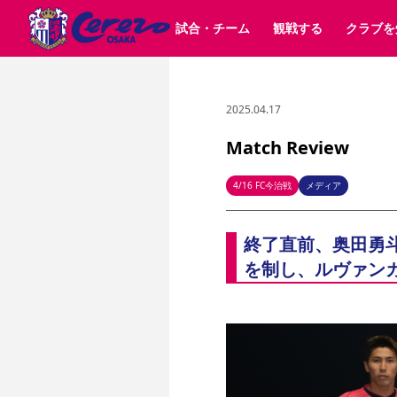
試合・チーム
観戦する
クラブを
2025.04.17
試合日程 / 結果
チケット情報
クラブ紹介
SAKURA SOCIO
すべて
チーム
沿革
販売スケジュール
順位表
グッズ
招待券引換方法
シーズン記録
チケット
求人情報
価格・席種
まいセレチケット
イベント
ファンクラブ
購入方法
会員規
シ
団体チケット
30周年
特定興行入場券
譲渡サービス
リセールサー
Match Review
選手・スタッフ
パートナー企業募集中
スケジュール
セレッソ大阪VISAカード
メディア情報
アクセス
サポートス
レ
歴代所属選手
初めて観戦ガイド
Lise（ライセンスビジネス）
キッズ向けサービス
グルメ
マッチデー
4/16 FC今治戦
メディア
ビジターサポーター観戦ガイド
公式アプリ
サステナビリティポリシー
SDGsのゴール
インパクトレポ
終了直前、奥田勇斗
YANMAR HANASAKA STADIUM
取り組み実績
DAZNで観戦
を制し、ルヴァン
スポーツクラブ
長居公園
セレッソフットサルパーク
セレッソフットサルパ
YANMAR HANASAKA STADIUM
セレッソ大阪アカデミー
その他スポーツクラブ