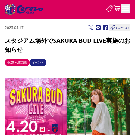
2025.04.17
COPY URL
試合・チーム
スタジアム場外でSAKURA BUD LIVE実施のお
知らせ
観戦する
試合について
試合日程 / 結果
順位表
4/20 FC東京戦
イベント
クラブを知る
チケット
チームについて
チケット情報
販売スケジュール
価格・席種
購入方法
選手・スタッフ
スケジュール
メディア情報
アクセス
レディース
シーズンシート
法人シーズンシート
福祉サービス
団体チケット
アカデミー
ハナサカプレーヤー
歴代所属選手
ファンクラブ
特定興行入場券
セレッソ大阪について
譲渡サービス
リセールサービス
クラブ紹介
観戦ガイド
沿革
シーズン記録
求人情報
ニュース
ファンクラブ
初めて観戦ガイド
サポートする
キッズ向けサービス
グルメ
マッチデープログラム
観戦マナー&ルール
ビジターサポーター観戦ガイド
公式アプリ
SAKURA SOCIO
SAKURA POINT Program
招待券引換方法
先行入場
パートナー企業募集中
セレッソ大阪VISAカード
サポートスタッフ
まいセレチケット
会員規定
婚姻届・出生届・命名書
セレッソアイデアちょうだいな
スタジアム
応援商店街
レディース
ニュース
Lise（ライセンスビジネス）