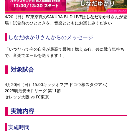
YANMAR HANASAKA STADIUM
すべて
チーム
グッズ
チケット
イベント
ファンクラブ
サステナビリティ
ホームタウン
パートナー
スポーツクラブ
メディア
30周年
DAZNで観戦
4/20（日）FC東京戦のSAKURA BUD LIVEは
しなだゆかり
さんが登
アカデミー
サステナビリティポリシー
SDGsのゴール
インパクトレポート
場！試合前のひとときを、音楽とともにお楽しみください！
活動レポート
SPORT POSITIVE LEAGUES
取り組み実績
DAZNで観戦
スポーツクラブ
しなだゆかりさんからのメッセージ
アウェイツアー
スポーツクラブ
アウェイツアー
「いつだって今の自分が最高で最強！燃える心、共に戦う気持ち
で、音楽でエールを送ります！」
関連団体/施設
よくある質問
長居公園
セレッソフットサルパーク
セレッソフットサルパーク長居
対象試合
よくある質問
セレッソスポーツパーク舞洲
YANMAR HANASAKA STADIUM
セレッソ大阪アカデミー
子供のサッカースクール
大人のサッカースクール
その他スポーツクラブ
4月20日（日）15:00キックオフ(ヨドコウ桜スタジアム)
2025明治安田J1リーグ 第11節
セレッソ大阪 vs FC東京
実施内容
実施時間