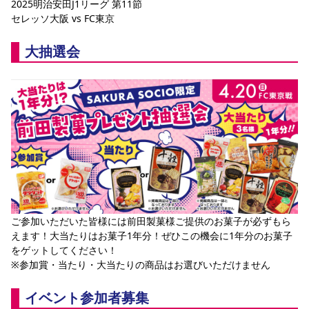
2025明治安田J1リーグ 第11節
YANMAR HANASAKA STADIUM
セレッソ大阪 vs FC東京
すべて
チーム
グッズ
チケット
イベント
ファンクラブ
サステナビリティ
ホームタウン
パートナー
スポーツクラブ
メディア
30周年
DAZNで観戦
アカデミー
サステナビリティポリシー
SDGsのゴール
インパクトレポート
大抽選会
活動レポート
SPORT POSITIVE LEAGUES
取り組み実績
DAZNで観戦
スポーツクラブ
アウェイツアー
スポーツクラブ
アウェイツアー
関連団体/施設
よくある質問
長居公園
セレッソフットサルパーク
セレッソフットサルパーク長居
よくある質問
セレッソスポーツパーク舞洲
YANMAR HANASAKA STADIUM
セレッソ大阪アカデミー
子供のサッカースクール
大人のサッカースクール
その他スポーツクラブ
ご参加いただいた皆様には前田製菓様ご提供のお菓子が必ずもら
えます！大当たりはお菓子1年分！ぜひこの機会に1年分のお菓子
をゲットしてください！
※参加賞・当たり・大当たりの商品はお選びいただけません
イベント参加者募集