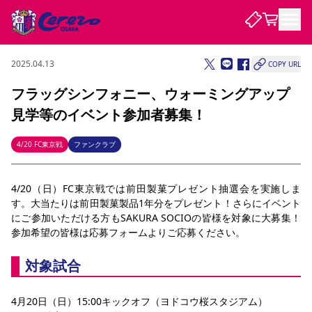
2025.04.13
COPY URL
試合・チーム
フラッグシンフォニー、ウォーミングアップ
見学等のイベント参加者募集！
観戦する
試合について
試合日程 / 結果
順位表
4/20 FC東京戦
ファンクラブ
クラブを知る
チケット
チームについて
4/20（日）FC東京戦では前田製菓プレゼント抽選会を実施しま
チケット情報
販売スケジュール
価格・席種
購入方法
選手・スタッフ
スケジュール
メディア情報
アクセス
レディース
シーズンシート
法人シーズンシート
福祉サービス
団体チケット
す。大当たりは前田製菓製品1年分をプレゼント！さらにイベント
アカデミー
ハナサカプレーヤー
歴代所属選手
ファンクラブ
特定興行入場券
セレッソ大阪について
譲渡サービス
リセールサービス
にご参加いただける方もSAKURA SOCIOの皆様を対象に大募集！
参加希望の皆様は応募フォームよりご応募ください。
クラブ紹介
観戦ガイド
沿革
シーズン記録
求人情報
ニュース
ファンクラブ
初めて観戦ガイド
サポートする
キッズ向けサービス
グルメ
マッチデープログラム
対象試合
観戦マナー&ルール
ビジターサポーター観戦ガイド
公式アプリ
SAKURA SOCIO
招待券引換方法
まいセレチケット
会員規定
パートナー企業募集中
セレッソ大阪VISAカード
サポートスタッフ
婚姻届・出生届・命名書
セレッソアイデアちょうだいな
スタジアム
応援商店街
4月20日（日）15:00キックオフ（ヨドコウ桜スタジアム）
レディース
ニュース
Lise（ライセンスビジネス）