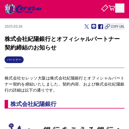
2025.03.26
COPY URL
試合・チーム
株式会社紀陽銀行とオフィシャルパートナー
契約締結のお知らせ
観戦する
試合について
試合日程 / 結果
順位表
パートナー
クラブを知る
チケット
チームについて
株式会社セレッソ大阪は株式会社紀陽銀行とオフィシャルパート
チケット情報
販売スケジュール
価格・席種
購入方法
選手・スタッフ
スケジュール
メディア情報
アクセス
レディース
シーズンシート
法人シーズンシート
福祉サービス
団体チケット
ナー契約を締結いたしました。契約内容、および株式会社紀陽銀
アカデミー
ハナサカプレーヤー
歴代所属選手
ファンクラブ
特定興行入場券
セレッソ大阪について
譲渡サービス
リセールサービス
行の詳細は以下の通りです。
クラブ紹介
観戦ガイド
沿革
シーズン記録
求人情報
株式会社紀陽銀行
ニュース
ファンクラブ
初めて観戦ガイド
サポートする
キッズ向けサービス
グルメ
マッチデープログラム
観戦マナー&ルール
ビジターサポーター観戦ガイド
公式アプリ
SAKURA SOCIO
招待券引換方法
まいセレチケット
会員規定
パートナー企業募集中
セレッソ大阪VISAカード
サポートスタッフ
婚姻届・出生届・命名書
セレッソアイデアちょうだいな
スタジアム
応援商店街
レディース
ニュース
Lise（ライセンスビジネス）