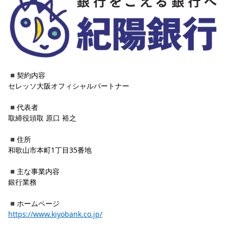
YANMAR HANASAKA STADIUM
すべて
チーム
グッズ
チケット
イベント
ファンクラブ
サステナビリティ
ホームタウン
パートナー
スポーツクラブ
メディア
30周年
DAZNで観戦
アカデミー
サステナビリティポリシー
SDGsのゴール
インパクトレポート
活動レポート
SPORT POSITIVE LEAGUES
取り組み実績
DAZNで観戦
スポーツクラブ
アウェイツアー
◾️契約内容
スポーツクラブ
アウェイツアー
セレッソ大阪オフィシャルパートナー
関連団体/施設
よくある質問
◾️代表者
長居公園
セレッソフットサルパーク
セレッソフットサルパーク長居
取締役頭取 
原口 裕之
よくある質問
セレッソスポーツパーク舞洲
YANMAR HANASAKA STADIUM
セレッソ大阪アカデミー
子供のサッカースクール
◾️住所
大人のサッカースクール
その他スポーツクラブ
和歌山市本町1丁目35番地
◾️主な事業内容
銀行業務
◾️ホームページ
https://www.kiyobank.co.jp/