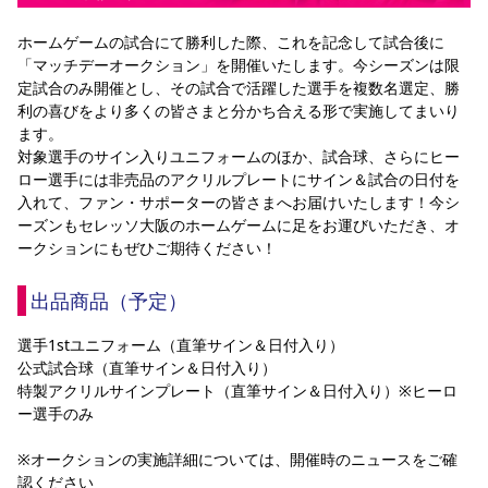
YANMAR HANASAKA STADIUM
すべて
チーム
グッズ
チケット
イベント
ファンクラブ
サステナビリティ
ホームゲームの試合にて勝利した際、これを記念して試合後に
ホームタウン
パートナー
スポーツクラブ
メディア
30周年
DAZNで観戦
アカデミー
「マッチデーオークション」を開催いたします。今シーズンは限
サステナビリティポリシー
SDGsのゴール
インパクトレポート
定試合のみ開催とし、その試合で活躍した選手を複数名選定、勝
活動レポート
SPORT POSITIVE LEAGUES
取り組み実績
DAZNで観戦
利の喜びをより多くの皆さまと分かち合える形で実施してまいり
スポーツクラブ
ます。
アウェイツアー
対象選手のサイン入りユニフォームのほか、試合球、さらにヒー
スポーツクラブ
アウェイツアー
ロー選手には非売品のアクリルプレートにサイン＆試合の日付を
入れて、ファン・サポーターの皆さまへお届けいたします！今シ
関連団体/施設
よくある質問
ーズンもセレッソ大阪のホームゲームに足をお運びいただき、オ
ークションにもぜひご期待ください！
長居公園
セレッソフットサルパーク
セレッソフットサルパーク長居
よくある質問
セレッソスポーツパーク舞洲
YANMAR HANASAKA STADIUM
セレッソ大阪アカデミー
子供のサッカースクール
出品商品（予定）
大人のサッカースクール
その他スポーツクラブ
選手1stユニフォーム（直筆サイン＆日付入り）
公式試合球（直筆サイン＆日付入り）
特製アクリルサインプレート（直筆サイン＆日付入り）※ヒーロ
ー選手のみ
※オークションの実施詳細については、開催時のニュースをご確
認ください