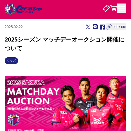
2025.02.22
COPY URL
試合・チーム
2025シーズン マッチデーオークション開催に
ついて
観戦する
試合について
試合日程 / 結果
順位表
グッズ
クラブを知る
チケット
チームについて
チケット情報
販売スケジュール
価格・席種
購入方法
選手・スタッフ
スケジュール
メディア情報
アクセス
レディース
シーズンシート
法人シーズンシート
福祉サービス
団体チケット
アカデミー
ハナサカプレーヤー
歴代所属選手
ファンクラブ
特定興行入場券
セレッソ大阪について
譲渡サービス
リセールサービス
クラブ紹介
観戦ガイド
沿革
シーズン記録
求人情報
ニュース
ファンクラブ
初めて観戦ガイド
サポートする
キッズ向けサービス
グルメ
マッチデープログラム
観戦マナー&ルール
ビジターサポーター観戦ガイド
公式アプリ
SAKURA SOCIO
SAKURA POINT Program
招待券引換方法
先行入場
パートナー企業募集中
セレッソ大阪VISAカード
サポートスタッフ
まいセレチケット
会員規定
婚姻届・出生届・命名書
セレッソアイデアちょうだいな
スタジアム
応援商店街
レディース
ニュース
Lise（ライセンスビジネス）