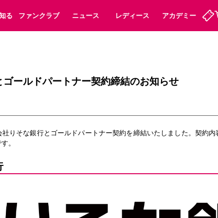
知る
ファンクラブ
ニュース
レディース
アカデミー
ーズンシート
ホームタウン
先行入場
まいセレチケット
法人シーズンシート
パートナー
スポーツクラブ
会員規定
福祉サービス
メディア
ビス
とゴールドパートナー契約締結のお知らせ
タッフ
ディース
セレッソアイデアちょうだいな
アカデミー
ハナサカプレーヤー
応援商店街
プログラム
観戦マナー&ルール
ート
活動レポート
SPORT POSITIVE LEAGUES
会社りそな銀行
とゴールドパートナー契約を締結いたしました。契約内
アウェイツアー
よくある質問
です。
行
ーク長居
セレッソスポーツパーク舞洲
子供のサッカースクール
大人のサッカースクール