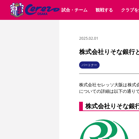
試合・チーム
観戦する
クラブを
2025.02.01
試合日程 / 結果
チケット情報
クラブ紹介
SAKURA SOCIO
すべて
チーム
沿革
販売スケジュール
順位表
グッズ
SAKURA POINT Program
シーズン記録
チケット
求人情報
価格・席種
イベント
招待券引換方法
ファンクラブ
購入方法
シ
団体チケット
婚姻届・出生届・命名書
30周年
特定興行入場券
譲渡サービス
リセールサー
株式会社りそな銀行
選手・スタッフ
パートナー企業募集中
スケジュール
セレッソ大阪VISAカード
メディア情報
アクセス
サポートス
レ
歴代所属選手
初めて観戦ガイド
Lise（ライセンスビジネス）
キッズ向けサービス
グルメ
マッチデー
パートナー
ビジターサポーター観戦ガイド
公式アプリ
サステナビリティポリシー
SDGsのゴール
インパクトレポ
株式会社セレッソ大阪は
株式
YANMAR HANASAKA STADIUM
取り組み実績
DAZNで観戦
についての詳細は以下の通り
スポーツクラブ
株式会社りそな銀
長居公園
セレッソフットサルパーク
セレッソフットサルパ
YANMAR HANASAKA STADIUM
セレッソ大阪アカデミー
その他スポーツクラブ