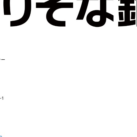
ナー
-1
p