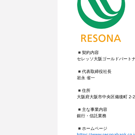
◾️契約内容
セレッソ大阪ゴールドパート
◾️代表取締役社長
岩永 省一
◾️住所
大阪府大阪市中央区備後町 2-2
◾️主な事業内容
銀行・信託業務
◾️ホームページ
https://www.resonabank.co.j