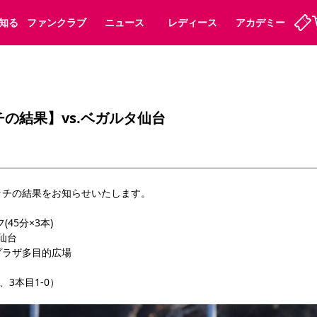
知る
ファンクラブ
ニュース
レディース
アカデミー
定
ーズンシート
ホームタウン
婚姻届・出生届・命名書
法人シーズンシート
パートナー
スポーツクラブ
福祉サービス
メディア
ビス
の結果】vs.ベガルタ仙台
タッフ
ディース
セレッソアイデアちょうだいな
アカデミー
ハナサカプレーヤー
応援商店街
プログラム
観戦マナー&ルール
ート
活動レポート
SPORT POSITIVE LEAGUES
ッチの結果をお知らせいたします。
アウェイツアー
よくある質問
(45分×3本)
仙台
プラザ多目的広場
ーク長居
セレッソスポーツパーク舞洲
、3本目1-0）
子供のサッカースクール
大人のサッカースクール