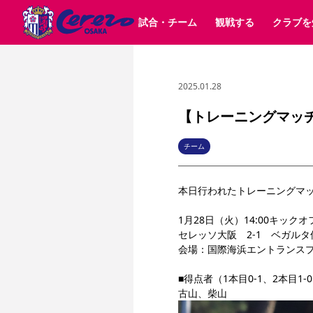
試合・チーム
観戦する
クラブを
2025.01.28
試合日程 / 結果
チケット情報
クラブ紹介
SAKURA SOCIO
すべて
チーム
沿革
販売スケジュール
順位表
グッズ
招待券引換方法
シーズン記録
チケット
求人情報
価格・席種
まいセレチケット
イベント
ファンクラブ
購入方法
会員規
シ
団体チケット
30周年
特定興行入場券
譲渡サービス
リセールサー
【トレーニングマッチ
選手・スタッフ
パートナー企業募集中
スケジュール
セレッソ大阪VISAカード
メディア情報
アクセス
サポートス
レ
歴代所属選手
初めて観戦ガイド
Lise（ライセンスビジネス）
キッズ向けサービス
グルメ
マッチデー
チーム
ビジターサポーター観戦ガイド
公式アプリ
サステナビリティポリシー
SDGsのゴール
インパクトレポ
本日行われたトレーニングマ
YANMAR HANASAKA STADIUM
取り組み実績
DAZNで観戦
1月28日（火）14:00キックオフ
セレッソ大阪　2-1　ベガルタ
スポーツクラブ
会場：国際海浜エントランス
長居公園
セレッソフットサルパーク
セレッソフットサルパ
■得点者（1本目0-1、2本目1-0
YANMAR HANASAKA STADIUM
セレッソ大阪アカデミー
古山、柴山
その他スポーツクラブ