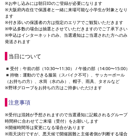
※お申し込みには朝日IDのご登録が必要になります
※大阪府内在住で保護者と一緒に来場可能な小学生が対象
となり
ます
※付き添いの保護者の方は指定のエリアでご観覧いただきます
※
申込多数の場合は抽選とさせていただきますのでご了承下さい
※申込はインターネットのみ、当選通知は
ご当選された方へのみ
発送されます
当日について
◾️
受付：午前の部（10:30〜11:30） / 午後の部（14:00〜15:00）
◾️
持物：運動のできる服装（スパイク不可）、サッカーボール
（お持ちの方）、水筒（水のみ）、帽子、雨具、タオルなど
※野球グローブをお持ちの方はご持参いただけます
注意事項
※受付は混雑が予想されますので当選通知に記載されるグループ
時間枠に合わせてご来場（受付）をお願いします
※開催時間等は変更になる場合があります
※雨天決行ですが、悪天候で開催困難と主催者側が判断する場合