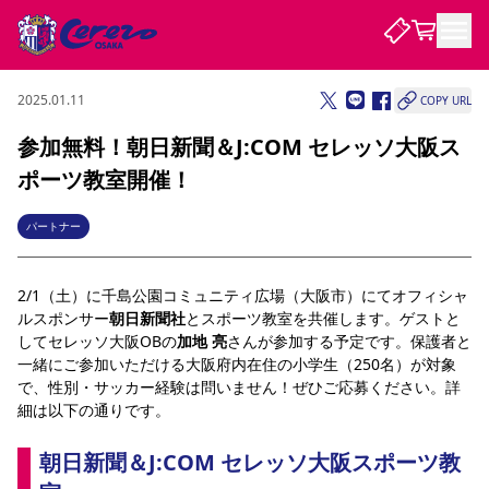
2025.01.11
COPY URL
試合・チーム
参加無料！朝日新聞＆J:COM セレッソ大阪ス
ポーツ教室開催！
観戦する
試合について
試合日程 / 結果
順位表
パートナー
クラブを知る
チケット
チームについて
2/1（土）に
千島公園コミュニティ広場（大阪市）
にてオフィシャ
チケット情報
販売スケジュール
価格・席種
購入方法
選手・スタッフ
スケジュール
メディア情報
アクセス
レディース
シーズンシート
法人シーズンシート
福祉サービス
団体チケット
ルスポンサー
朝日新聞社
とスポーツ教室を共催します。ゲストと
アカデミー
ハナサカプレーヤー
歴代所属選手
ファンクラブ
特定興行入場券
セレッソ大阪について
譲渡サービス
リセールサービス
してセレッソ大阪OBの
加地 亮
さん
が参加する予定です。保護者と
一緒にご参加いただける大阪府内在住の小学生（250名）が対象
クラブ紹介
観戦ガイド
沿革
シーズン記録
求人情報
で、性別・サッカー経験は問いません！ぜひご応募ください。詳
ニュース
ファンクラブ
細は以下の通りです。
初めて観戦ガイド
サポートする
キッズ向けサービス
グルメ
マッチデープログラム
観戦マナー&ルール
ビジターサポーター観戦ガイド
公式アプリ
SAKURA SOCIO
SAKURA POINT Program
招待券引換方法
先行入場
パートナー企業募集中
セレッソ大阪VISAカード
サポートスタッフ
朝日新聞＆J:COM セレッソ大阪スポーツ教
まいセレチケット
会員規定
婚姻届・出生届・命名書
セレッソアイデアちょうだいな
スタジアム
応援商店街
レディース
ニュース
Lise（ライセンスビジネス）