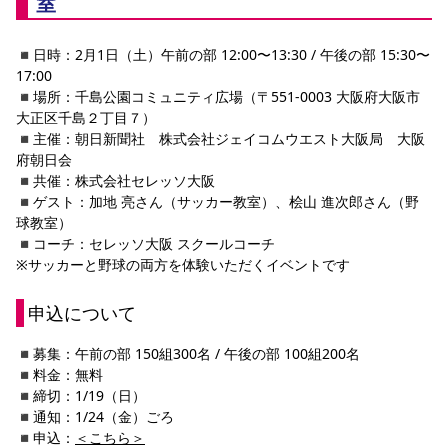
室
YANMAR HANASAKA STADIUM
すべて
チーム
グッズ
チケット
イベント
ファンクラブ
サステナビリティ
ホームタウン
パートナー
スポーツクラブ
メディア
30周年
DAZNで観戦
◾️
日時：2月1日（土）午前の部 12:00〜13:30 / 午後の部 15:30〜
アカデミー
サステナビリティポリシー
SDGsのゴール
インパクトレポート
17:00
活動レポート
SPORT POSITIVE LEAGUES
取り組み実績
DAZNで観戦
◾️
場所：千島公園コミュニティ広場（
〒551-0003 大阪府大阪市
大正区千島２丁目７
）  　
スポーツクラブ
アウェイツアー
◾️
主催：
朝日新聞社　株式会社ジェイコムウエスト大阪局　大阪
スポーツクラブ
府朝日会
アウェイツアー
◾️
共催：株式会社セレッソ大阪
関連団体/施設
よくある質問
◾️
ゲスト：加地 
亮
さん（サッカー教室）、桧山 進次郎さん（野
球教室）
長居公園
セレッソフットサルパーク
セレッソフットサルパーク長居
よくある質問
◾️
コーチ：セレッソ大阪 スクールコーチ
セレッソスポーツパーク舞洲
YANMAR HANASAKA STADIUM
セレッソ大阪アカデミー
子供のサッカースクール
※サッカーと野球の両方を体験いただくイベントです
大人のサッカースクール
その他スポーツクラブ
申込について
◾️
募集：午前の部 150組300名 / 午後の部 100組200名
◾️
料金：無料　　　　　　　　　　　　　
◾️
締切：1/19（日）
◾️
通知：1/24（金）ごろ
◾️
申込：
＜こちら＞