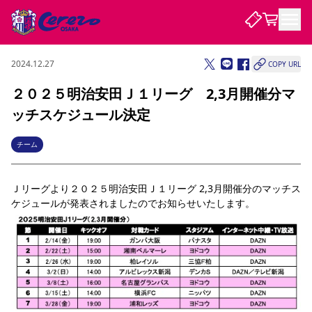
2024.12.27
COPY URL
試合・チーム
２０２５明治安田Ｊ１リーグ 2,3月開催分マ
ッチスケジュール決定
観戦する
試合について
試合日程 / 結果
順位表
チーム
クラブを知る
チケット
チームについて
Ｊリーグより２０２５明治安田Ｊ１リーグ 2,3月開催分のマッチス
チケット情報
販売スケジュール
価格・席種
購入方法
選手・スタッフ
スケジュール
メディア情報
アクセス
レディース
シーズンシート
法人シーズンシート
福祉サービス
団体チケット
ケジュールが発表されましたのでお知らせいたします。
アカデミー
ハナサカプレーヤー
歴代所属選手
ファンクラブ
特定興行入場券
セレッソ大阪について
譲渡サービス
リセールサービス
クラブ紹介
観戦ガイド
沿革
シーズン記録
求人情報
ニュース
ファンクラブ
初めて観戦ガイド
サポートする
キッズ向けサービス
グルメ
マッチデープログラム
観戦マナー&ルール
ビジターサポーター観戦ガイド
公式アプリ
SAKURA SOCIO
SAKURA POINT Program
招待券引換方法
先行入場
パートナー企業募集中
セレッソ大阪VISAカード
サポートスタッフ
まいセレチケット
会員規定
婚姻届・出生届・命名書
セレッソアイデアちょうだいな
スタジアム
応援商店街
レディース
ニュース
Lise（ライセンスビジネス）