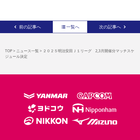
YANMAR HANASAKA STADIUM
すべて
チーム
グッズ
チケット
イベント
ファンクラブ
サステナビリティ
ホームタウン
パートナー
スポーツクラブ
メディア
30周年
DAZNで観戦
アカデミー
サステナビリティポリシー
SDGsのゴール
インパクトレポート
活動レポート
SPORT POSITIVE LEAGUES
取り組み実績
前の記事へ
一覧へ
次の記事へ
DAZNで観戦
スポーツクラブ
アウェイツアー
スポーツクラブ
アウェイツアー
TOP
>
ニュース一覧
>
２０２５明治安田Ｊ１リーグ 2,3月開催分マッチスケ
ジュール決定
関連団体/施設
よくある質問
長居公園
セレッソフットサルパーク
セレッソフットサルパーク長居
よくある質問
セレッソスポーツパーク舞洲
YANMAR HANASAKA STADIUM
セレッソ大阪アカデミー
子供のサッカースクール
大人のサッカースクール
その他スポーツクラブ