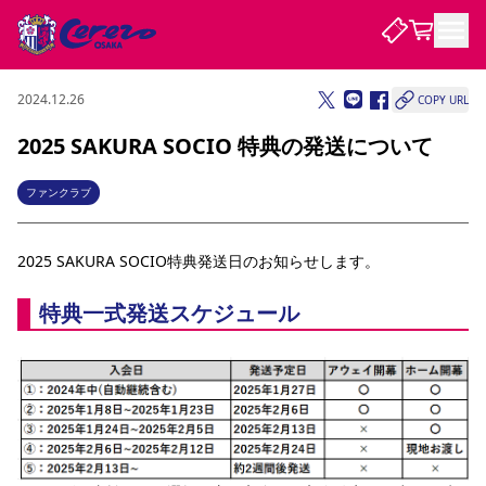
2024.12.26
COPY URL
試合・チーム
2025 SAKURA SOCIO 特典の発送について
観戦する
試合について
ファンクラブ
試合日程 / 結果
順位表
クラブを知る
チケット
2025 SAKURA SOCIO特典発送日のお知らせします。
チームについて
チケット情報
販売スケジュール
価格・席種
購入方法
選手・スタッフ
スケジュール
メディア情報
アクセス
レディース
特典一式発送スケジュール 
シーズンシート
法人シーズンシート
福祉サービス
団体チケット
アカデミー
ハナサカプレーヤー
歴代所属選手
ファンクラブ
特定興行入場券
セレッソ大阪について
譲渡サービス
リセールサービス
クラブ紹介
観戦ガイド
沿革
シーズン記録
求人情報
ニュース
ファンクラブ
初めて観戦ガイド
サポートする
キッズ向けサービス
グルメ
マッチデープログラム
観戦マナー&ルール
ビジターサポーター観戦ガイド
公式アプリ
SAKURA SOCIO
SAKURA POINT Program
招待券引換方法
先行入場
パートナー企業募集中
セレッソ大阪VISAカード
サポートスタッフ
まいセレチケット
会員規定
婚姻届・出生届・命名書
セレッソアイデアちょうだいな
スタジアム
応援商店街
レディース
ニュース
Lise（ライセンスビジネス）