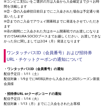
※コンビニ支払いをご選択の方は入金から入会確定まで少々お時
YANMAR HANASAKA STADIUM
間を頂戴します
すべて
チーム
グッズ
チケット
イベント
ファンクラブ
サステナビリティ
ホームタウン
パートナー
スポーツクラブ
メディア
30周年
※②・③の入会締切日前日までにご入金された場合は予定通り発
DAZNで観戦
アカデミー
送いたします
サステナビリティポリシー
SDGsのゴール
インパクトレポート
活動レポート
SPORT POSITIVE LEAGUES
取り組み実績
DAZNで観戦
※②までのご入会でアウェイ開幕戦までに発送をさせていただき
ます
スポーツクラブ
アウェイツアー
※④の期間にご入会された方はホーム開幕戦でのお渡しになりま
すのでSAKURA SOCIOブースまでお越しください。お渡しできな
スポーツクラブ
アウェイツアー
かった分に関しましては2/24（月）発送となります
関連団体/施設
よくある質問
ワンタッチパスID（会員番号）および招待券
長居公園
セレッソフットサルパーク
セレッソフットサルパーク長居
よくある質問
セレッソスポーツパーク舞洲
YANMAR HANASAKA STADIUM
URL・チケットクーポンの通知について
セレッソ大阪アカデミー
子供のサッカースクール
大人のサッカースクール
その他スポーツクラブ
・ワンタッチパスID（会員番号）の通知
配信予定日：1/11（土）
配信対象：1/9までにWEB以外から入会された2025シーズン新規
会員様
・招待券URL orクーポンコードの通知
配信予定日：1/14（火）
配信対象：1/13（月）までにご入会をされたお客様