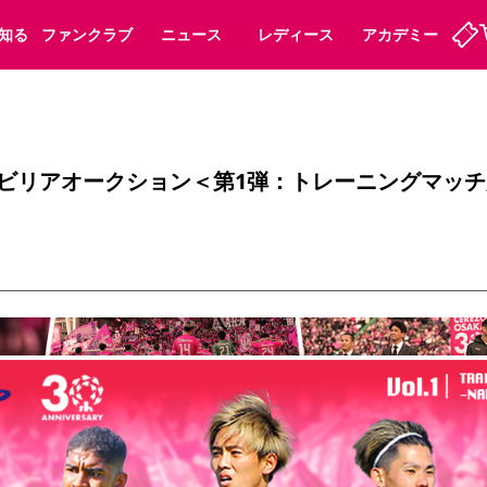
知る
ファンクラブ
ニュース
レディース
アカデミー
ーズンシート
ホームタウン
先行入場
まいセレチケット
法人シーズンシート
パートナー
スポーツクラブ
会員規定
福祉サービス
メディア
ビス
モラビリアオークション＜第1弾：トレーニングマッ
タッフ
ディース
セレッソアイデアちょうだいな
アカデミー
ハナサカプレーヤー
応援商店街
プログラム
観戦マナー&ルール
ート
活動レポート
SPORT POSITIVE LEAGUES
アウェイツアー
よくある質問
ーク長居
セレッソスポーツパーク舞洲
子供のサッカースクール
大人のサッカースクール