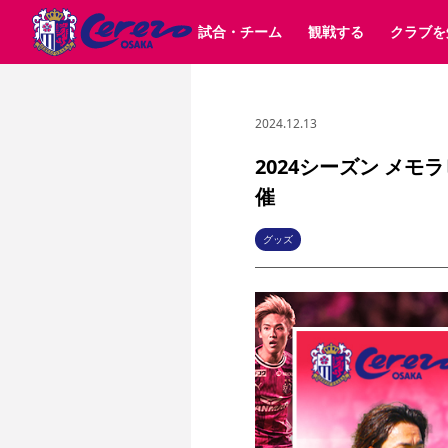
試合・チーム
観戦する
クラブを
2024.12.13
試合日程 / 結果
チケット情報
クラブ紹介
SAKURA SOCIO
すべて
チーム
沿革
販売スケジュール
順位表
グッズ
SAKURA POINT Program
シーズン記録
チケット
求人情報
価格・席種
イベント
招待券引換方法
ファンクラブ
購入方法
シ
団体チケット
婚姻届・出生届・命名書
30周年
特定興行入場券
譲渡サービス
リセールサー
2024シーズン メ
選手・スタッフ
パートナー企業募集中
スケジュール
セレッソ大阪VISAカード
催
メディア情報
アクセス
サポートス
レ
歴代所属選手
初めて観戦ガイド
Lise（ライセンスビジネス）
キッズ向けサービス
グルメ
マッチデー
ビジターサポーター観戦ガイド
公式アプリ
グッズ
サステナビリティポリシー
SDGsのゴール
インパクトレポ
YANMAR HANASAKA STADIUM
取り組み実績
DAZNで観戦
スポーツクラブ
長居公園
セレッソフットサルパーク
セレッソフットサルパ
YANMAR HANASAKA STADIUM
セレッソ大阪アカデミー
その他スポーツクラブ