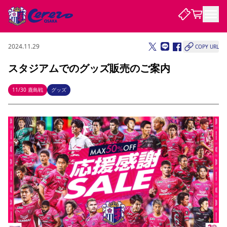
2024.11.29
COPY URL
試合・チーム
スタジアムでのグッズ販売のご案内
観戦する
試合について
11/30 鹿島戦
グッズ
試合日程 / 結果
順位表
クラブを知る
チケット
チームについて
チケット情報
販売スケジュール
価格・席種
購入方法
選手・スタッフ
スケジュール
メディア情報
アクセス
レディース
シーズンシート
法人シーズンシート
福祉サービス
団体チケット
アカデミー
ハナサカプレーヤー
歴代所属選手
ファンクラブ
特定興行入場券
セレッソ大阪について
譲渡サービス
リセールサービス
クラブ紹介
観戦ガイド
沿革
シーズン記録
求人情報
ニュース
ファンクラブ
初めて観戦ガイド
サポートする
キッズ向けサービス
グルメ
マッチデープログラム
観戦マナー&ルール
ビジターサポーター観戦ガイド
公式アプリ
SAKURA SOCIO
SAKURA POINT Program
招待券引換方法
先行入場
パートナー企業募集中
セレッソ大阪VISAカード
サポートスタッフ
まいセレチケット
会員規定
婚姻届・出生届・命名書
セレッソアイデアちょうだいな
スタジアム
応援商店街
レディース
ニュース
Lise（ライセンスビジネス）