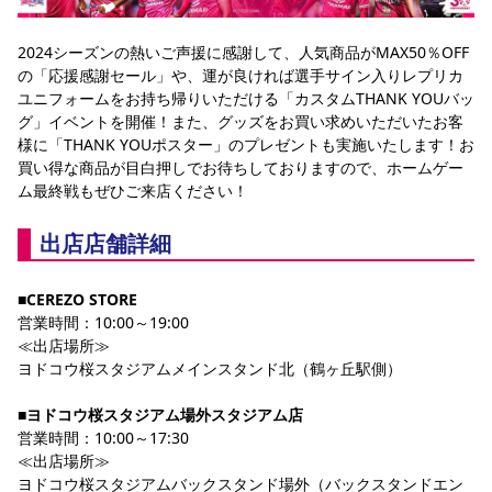
YANMAR HANASAKA STADIUM
すべて
チーム
グッズ
チケット
イベント
ファンクラブ
サステナビリティ
ホームタウン
パートナー
スポーツクラブ
メディア
30周年
2024シーズンの熱いご声援に感謝して、人気商品がMAX50％OFF
DAZNで観戦
アカデミー
の「応援感謝セール」や、運が良ければ選手サイン入りレプリカ
サステナビリティポリシー
SDGsのゴール
インパクトレポート
活動レポート
SPORT POSITIVE LEAGUES
取り組み実績
DAZNで観戦
ユニフォームをお持ち帰りいただける「カスタムTHANK YOUバッ
グ」イベントを開催！また、グッズをお買い求めいただいたお客
スポーツクラブ
アウェイツアー
様に「THANK YOUポスター」のプレゼントも実施いたします！お
買い得な商品が目白押しでお待ちしておりますので、ホームゲー
スポーツクラブ
アウェイツアー
ム最終戦もぜひご来店ください！
関連団体/施設
よくある質問
出店店舗詳細
長居公園
セレッソフットサルパーク
セレッソフットサルパーク長居
よくある質問
セレッソスポーツパーク舞洲
YANMAR HANASAKA STADIUM
セレッソ大阪アカデミー
子供のサッカースクール
■CEREZO STORE
大人のサッカースクール
その他スポーツクラブ
営業時間：10:00～19:00
≪出店場所≫
ヨドコウ桜スタジアムメインスタンド北（鶴ヶ丘駅側）
■ヨドコウ桜スタジアム場外スタジアム店
営業時間：10:00～17:30
≪出店場所≫
ヨドコウ桜スタジアムバックスタンド場外（バックスタンドエン