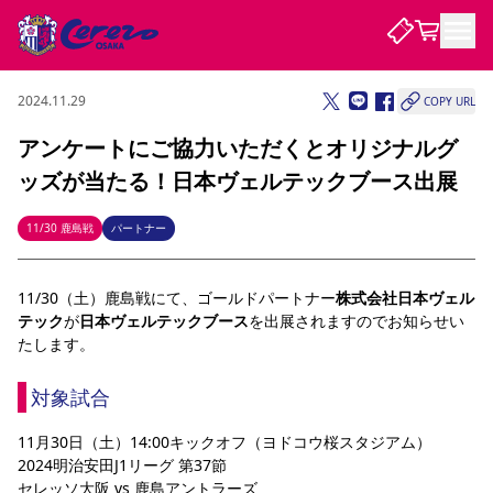
2024.11.29
COPY URL
試合・チーム
アンケートにご協力いただくとオリジナルグ
ッズが当たる！日本ヴェルテックブース出展
観戦する
試合について
試合日程 / 結果
順位表
11/30 鹿島戦
パートナー
クラブを知る
チケット
チームについて
11/30（土）鹿島戦にて、ゴールドパートナー
株式会社日本ヴェル
チケット情報
販売スケジュール
価格・席種
購入方法
選手・スタッフ
スケジュール
メディア情報
アクセス
レディース
シーズンシート
法人シーズンシート
福祉サービス
団体チケット
テック
が
日本ヴェルテックブース
を出展されますのでお知らせい
アカデミー
ハナサカプレーヤー
歴代所属選手
ファンクラブ
特定興行入場券
セレッソ大阪について
譲渡サービス
リセールサービス
たします。
クラブ紹介
観戦ガイド
沿革
シーズン記録
求人情報
対象試合
ニュース
ファンクラブ
初めて観戦ガイド
サポートする
キッズ向けサービス
グルメ
マッチデープログラム
観戦マナー&ルール
ビジターサポーター観戦ガイド
公式アプリ
11月30日（土）14:00キックオフ（ヨドコウ桜スタジアム）
SAKURA SOCIO
SAKURA POINT Program
招待券引換方法
先行入場
パートナー企業募集中
セレッソ大阪VISAカード
サポートスタッフ
2024明治安田J1リーグ 第37節
まいセレチケット
会員規定
婚姻届・出生届・命名書
セレッソアイデアちょうだいな
スタジアム
応援商店街
レディース
ニュース
セレッソ大阪 vs 鹿島アントラーズ
Lise（ライセンスビジネス）