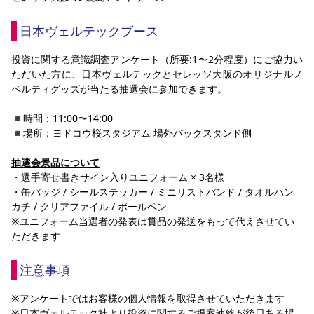
YANMAR HANASAKA STADIUM
すべて
チーム
グッズ
チケット
イベント
ファンクラブ
サステナビリティ
日本ヴェルテックブース
ホームタウン
パートナー
スポーツクラブ
メディア
30周年
DAZNで観戦
アカデミー
サステナビリティポリシー
SDGsのゴール
インパクトレポート
投資に関する意識調査アンケート（所要:1〜2分程度）にご協力い
活動レポート
SPORT POSITIVE LEAGUES
取り組み実績
DAZNで観戦
ただいた方に、日本ヴェルテックとセレッソ大阪のオリジナルノ
スポーツクラブ
アウェイツアー
ベルティグッズが当たる抽選会に参加できます。
スポーツクラブ
アウェイツアー
◾️時間：11:00〜14:00
◾️場所：ヨドコウ桜スタジアム 場外バックスタンド側
関連団体/施設
よくある質問
長居公園
セレッソフットサルパーク
セレッソフットサルパーク長居
抽選会景品について
よくある質問
セレッソスポーツパーク舞洲
YANMAR HANASAKA STADIUM
・選手寄せ書きサイン入りユニフォーム × 3名様
セレッソ大阪アカデミー
子供のサッカースクール
・缶バッジ / シールステッカー / ミニリストバンド / タオルハン
大人のサッカースクール
その他スポーツクラブ
カチ / クリアファイル / ボールペン
※ユニフォーム当選者の発表は賞品の発送をもって代えさせてい
ただきます
注意事項
※アンケートではお客様の個人情報を取得させていただきます
※日本ヴェルテック社より投資に関するご提案連絡が後日ある場