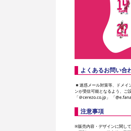
よくあるお問い合
◾️迷惑メール対策等、ドメイ
ンが受信可能となるよう、ご
「＠cerezo.co.jp」 「@e.fana
注意事項
※販売内容・デザインに関し