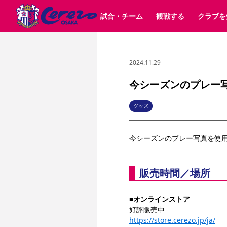
試合・チーム
観戦する
クラブを
2024.11.29
試合日程 / 結果
チケット情報
クラブ紹介
SAKURA SOCIO
すべて
チーム
沿革
販売スケジュール
順位表
グッズ
招待券引換方法
シーズン記録
チケット
求人情報
価格・席種
まいセレチケット
イベント
ファンクラブ
購入方法
会員規
シ
団体チケット
30周年
特定興行入場券
譲渡サービス
リセールサー
今シーズンのプレー
選手・スタッフ
パートナー企業募集中
スケジュール
セレッソ大阪VISAカード
メディア情報
アクセス
サポートス
レ
歴代所属選手
初めて観戦ガイド
Lise（ライセンスビジネス）
キッズ向けサービス
グルメ
マッチデー
グッズ
ビジターサポーター観戦ガイド
公式アプリ
サステナビリティポリシー
SDGsのゴール
インパクトレポ
今シーズンのプレー写真を使
YANMAR HANASAKA STADIUM
取り組み実績
DAZNで観戦
スポーツクラブ
販売時間／場所
長居公園
セレッソフットサルパーク
■
オンラインストア
セレッソフットサルパ
YANMAR HANASAKA STADIUM
セレッソ大阪アカデミー
好評販売中
その他スポーツクラブ
https://store.cerezo.jp/ja/