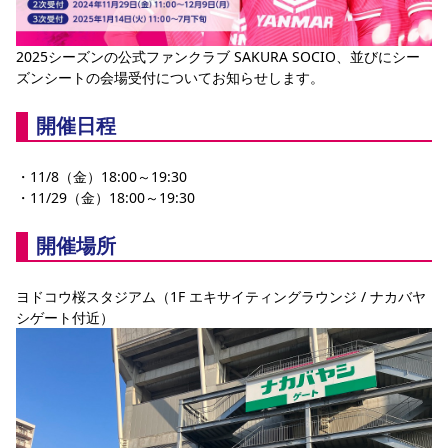
YANMAR HANASAKA STADIUM
すべて
チーム
グッズ
チケット
イベント
ファンクラブ
サステナビリティ
ホームタウン
パートナー
スポーツクラブ
メディア
30周年
DAZNで観戦
2025シーズンの公式ファンクラブ SAKURA SOCIO、並びにシー
アカデミー
サステナビリティポリシー
SDGsのゴール
インパクトレポート
ズンシートの会場受付についてお知らせします。
活動レポート
SPORT POSITIVE LEAGUES
取り組み実績
DAZNで観戦
スポーツクラブ
開催日程
アウェイツアー
スポーツクラブ
アウェイツアー
・11/8（金）18:00～19:30
関連団体/施設
よくある質問
・11/29（金）18:00～19:30
長居公園
セレッソフットサルパーク
セレッソフットサルパーク長居
よくある質問
開催場所
セレッソスポーツパーク舞洲
YANMAR HANASAKA STADIUM
セレッソ大阪アカデミー
子供のサッカースクール
大人のサッカースクール
その他スポーツクラブ
ヨドコウ桜スタジアム（1F エキサイティングラウンジ / ナカバヤ
シゲート付近）