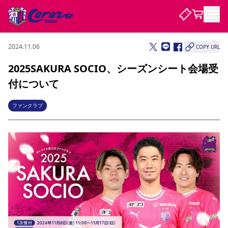
2024.11.06
COPY URL
試合・チーム
2025SAKURA SOCIO、シーズンシート会場受
付について
観戦する
試合について
試合日程 / 結果
順位表
ファンクラブ
クラブを知る
チケット
チームについて
チケット情報
販売スケジュール
価格・席種
購入方法
選手・スタッフ
スケジュール
メディア情報
アクセス
レディース
シーズンシート
法人シーズンシート
福祉サービス
団体チケット
アカデミー
ハナサカプレーヤー
歴代所属選手
ファンクラブ
特定興行入場券
セレッソ大阪について
譲渡サービス
リセールサービス
クラブ紹介
観戦ガイド
沿革
シーズン記録
求人情報
ニュース
ファンクラブ
初めて観戦ガイド
サポートする
キッズ向けサービス
グルメ
マッチデープログラム
観戦マナー&ルール
ビジターサポーター観戦ガイド
公式アプリ
SAKURA SOCIO
SAKURA POINT Program
招待券引換方法
先行入場
パートナー企業募集中
セレッソ大阪VISAカード
サポートスタッフ
まいセレチケット
会員規定
婚姻届・出生届・命名書
セレッソアイデアちょうだいな
スタジアム
応援商店街
レディース
ニュース
Lise（ライセンスビジネス）