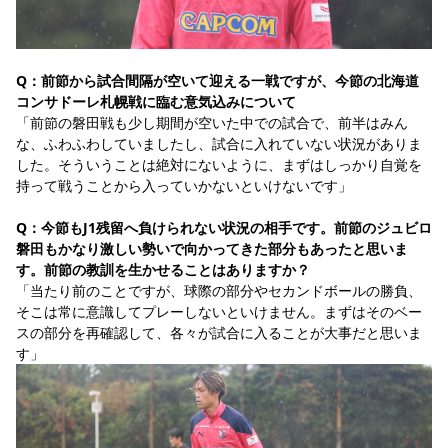
Q：前節から試合間隔が空いて迎える一戦ですが、今節の北海道
コンサドーレ札幌戦に臨む意気込みについて
「前節の磐田戦も少し期間が空いた中での試合で、前半はみん
な、ふわふわしていましたし、試合に入れていない状況がありま
した。そういうことは絶対にないように、まずはしっかり自覚を
持って戦うことから入っていかないといけないです」
Q：今節もJ1残留へ負けられない状況の相手です。前節のジュビロ
磐田もかなり激しい勢いで向かってきた部分もあったと思いま
す。前節の教訓を生かせることはありますか？ 
「当たり前のことですが、球際の部分やセカンドボールの勝負、
そこは常に意識してプレーしないといけません。まずはそのベー
スの部分を再確認して、各々が試合に入ることが大事だと思いま
す」