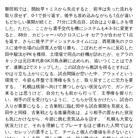
YANMAR HANASAKA STADIUM
磐田戦では、開始早々ミスから失点すると、前半は失った流れを
すべて
チーム
グッズ
チケット
イベント
ファンクラブ
サステナビリティ
ホームタウン
パートナー
スポーツクラブ
メディア
30周年
取り戻せず、0-1で折り返す。後半も攻め込みながらも1点が遠い
DAZNで観戦
アカデミー
サステナビリティポリシー
SDGsのゴール
インパクトレポート
もどかしい展開が続くと、71分に2失点目。試合はより厳しさを増
活動レポート
SPORT POSITIVE LEAGUES
取り組み実績
DAZNで観戦
した。ただし、ここから選手交代を機にシステムも4-3-3に変更す
ると、88分、カピシャーバのクロスにレオ セアラが合わせて1点
スポーツクラブ
アウェイツアー
を返す。さらに後半アディショナルタイムには、西尾隆矢のクロ
スに途中出場の山田寛人が競り勝ち、こぼれたボールに反応した
スポーツクラブ
アウェイツアー
田中駿汰がPKを獲得。土壇場で同点の好機が訪れたが、セアラの
関連団体/施設
キックは元日本代表GK川島永嗣に止められ、追いつくことはでき
よくある質問
ず。連勝は2でストップした。この試合から教訓を得るとすれば、
長居公園
セレッソフットサルパーク
セレッソフットサルパーク長居
よくある質問
やはり立ち上がりになる。試合間隔が空いた中、アウェイという
セレッソスポーツパーク舞洲
YANMAR HANASAKA STADIUM
環境で、今節も序盤で主導権を失うと、取り戻すことに労力を要
セレッソ大阪アカデミー
子供のサッカースクール
大人のサッカースクール
その他スポーツクラブ
する。「札幌は残留へ向けて勝つしかない状況なので、ガンガン
来るとは思うけど、自分たちも前から行って、主導権を握りた
い。相手の圧を受けないように、こちらが圧をかけたい。試合の
入りが重要になる」と古巣戦に臨む田中も試合展開を見据える。
田中と同様、古巣戦となる進藤亮佑は、より相手の置かれた状況
も気にかけながら、今節に挑む意気込みを話す。「札幌も大変な
状況だけど、それを理解してプレーするほど優れた人間ではな
い。セレッソの選手として、チームと個人の価値を示さないとい