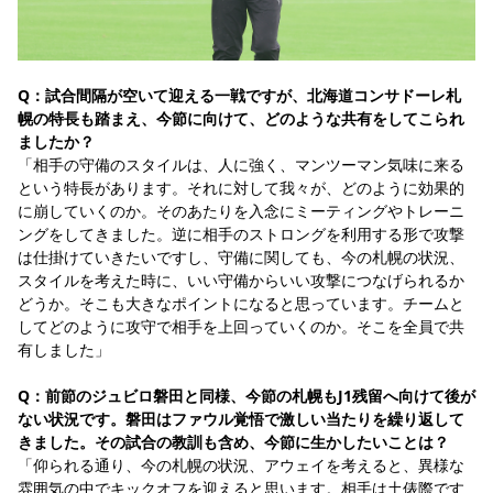
Q：試合間隔が空いて迎える一戦ですが、北海道コンサドーレ札
幌の特長も踏まえ、今節に向けて、どのような共有をしてこられ
ましたか？
「相手の守備のスタイルは、人に強く、マンツーマン気味に来る
という特長があります。それに対して我々が、どのように効果的
に崩していくのか。そのあたりを入念にミーティングやトレーニ
ングをしてきました。逆に相手のストロングを利用する形で攻撃
は仕掛けていきたいですし、守備に関しても、今の札幌の状況、
スタイルを考えた時に、いい守備からいい攻撃につなげられるか
どうか。そこも大きなポイントになると思っています。チームと
してどのように攻守で相手を上回っていくのか。そこを全員で共
有しました」
Q：前節のジュビロ磐田と同様、今節の札幌もJ1残留へ向けて後が
ない状況です。磐田はファウル覚悟で激しい当たりを繰り返して
きました。その試合の教訓も含め、今節に生かしたいことは？
「仰られる通り、今の札幌の状況、アウェイを考えると、異様な
雰囲気の中でキックオフを迎えると思います。相手は土俵際です