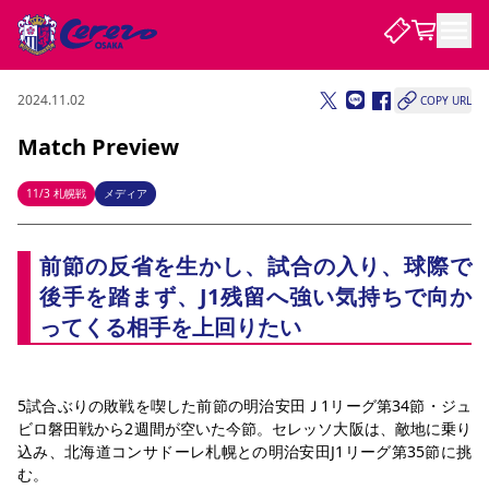
2024.11.02
COPY URL
試合・チーム
Match Preview
観戦する
試合について
11/3 札幌戦
メディア
試合日程 / 結果
順位表
クラブを知る
チケット
前節の反省を生かし、試合の入り、球際で
チームについて
後手を踏まず、J1残留へ強い気持ちで向か
チケット情報
販売スケジュール
価格・席種
購入方法
選手・スタッフ
スケジュール
メディア情報
アクセス
レディース
シーズンシート
法人シーズンシート
福祉サービス
団体チケット
アカデミー
ハナサカプレーヤー
歴代所属選手
ってくる相手を上回りたい
ファンクラブ
特定興行入場券
セレッソ大阪について
譲渡サービス
リセールサービス
クラブ紹介
観戦ガイド
沿革
シーズン記録
求人情報
ニュース
5試合ぶりの敗戦を喫した前節の明治安田Ｊ1リーグ第34節・ジュ
ファンクラブ
初めて観戦ガイド
サポートする
キッズ向けサービス
グルメ
マッチデープログラム
ビロ磐田戦から2週間が空いた今節。セレッソ大阪は、敵地に乗り
観戦マナー&ルール
ビジターサポーター観戦ガイド
公式アプリ
SAKURA SOCIO
SAKURA POINT Program
招待券引換方法
先行入場
パートナー企業募集中
セレッソ大阪VISAカード
サポートスタッフ
込み、北海道コンサドーレ札幌との明治安田J1リーグ第35節に挑
まいセレチケット
会員規定
婚姻届・出生届・命名書
セレッソアイデアちょうだいな
スタジアム
応援商店街
む。
レディース
ニュース
Lise（ライセンスビジネス）