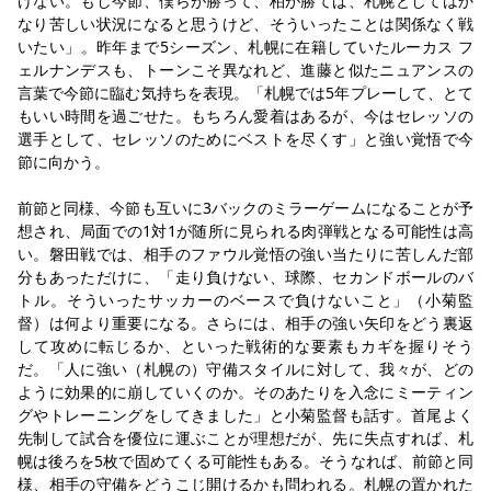
けない。もし今節、僕らが勝って、柏が勝てば、札幌としてはか
なり苦しい状況になると思うけど、そういったことは関係なく戦
いたい」。昨年まで5シーズン、札幌に在籍していたルーカス フ
ェルナンデスも、トーンこそ異なれど、進藤と似たニュアンスの
言葉で今節に臨む気持ちを表現。「札幌では5年プレーして、とて
もいい時間を過ごせた。もちろん愛着はあるが、今はセレッソの
選手として、セレッソのためにベストを尽くす」と強い覚悟で今
節に向かう。
前節と同様、今節も互いに3バックのミラーゲームになることが予
想され、局面での1対1が随所に見られる肉弾戦となる可能性は高
い。磐田戦では、相手のファウル覚悟の強い当たりに苦しんだ部
分もあっただけに、「走り負けない、球際、セカンドボールのバ
トル。そういったサッカーのベースで負けないこと」（小菊監
督）は何より重要になる。さらには、相手の強い矢印をどう裏返
して攻めに転じるか、といった戦術的な要素もカギを握りそう
だ。「人に強い（札幌の）守備スタイルに対して、我々が、どの
ように効果的に崩していくのか。そのあたりを入念にミーティン
グやトレーニングをしてきました」と小菊監督も話す。首尾よく
先制して試合を優位に運ぶことが理想だが、先に失点すれば、札
幌は後ろを5枚で固めてくる可能性もある。そうなれば、前節と同
様、相手の守備をどうこじ開けるかも問われる。札幌の置かれた