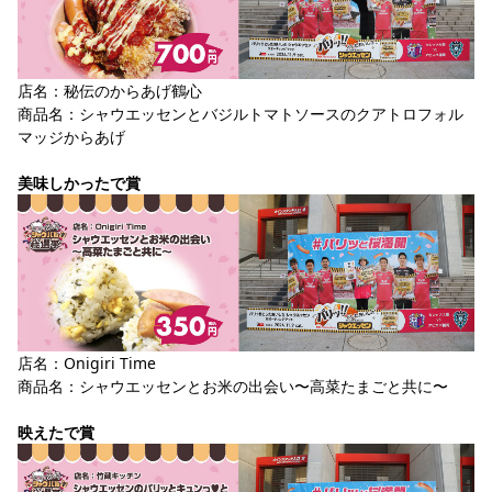
YANMAR HANASAKA STADIUM
すべて
チーム
グッズ
チケット
イベント
ファンクラブ
サステナビリティ
ホームタウン
パートナー
スポーツクラブ
メディア
30周年
DAZNで観戦
アカデミー
サステナビリティポリシー
SDGsのゴール
インパクトレポート
店名：秘伝のからあげ鶴心
活動レポート
SPORT POSITIVE LEAGUES
取り組み実績
DAZNで観戦
商品名：シャウエッセンとバジルトマトソースのクアトロフォル
スポーツクラブ
アウェイツアー
マッジからあげ
スポーツクラブ
アウェイツアー
美味しかったで賞
関連団体/施設
よくある質問
長居公園
セレッソフットサルパーク
セレッソフットサルパーク長居
よくある質問
セレッソスポーツパーク舞洲
YANMAR HANASAKA STADIUM
セレッソ大阪アカデミー
子供のサッカースクール
大人のサッカースクール
その他スポーツクラブ
店名：Onigiri Time
商品名：シャウエッセンとお米の出会い〜高菜たまごと共に〜
映えたで賞