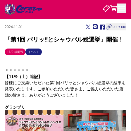
2024.11.01
COPY URL
試合・チーム
「第1回 パリッ‼とシャウバル総選挙」開催！
観戦する
試合について
11/9 福岡戦
イベント
試合日程 / 結果
順位表
クラブを知る
チケット
＊＊＊＊＊＊
チームについて
【11/9（土）追記】
チケット情報
販売スケジュール
価格・席種
購入方法
選手・スタッフ
スケジュール
メディア情報
アクセス
レディース
皆様にご投票いただいた第1回パリッとシャウバル総選挙の結果を
シーズンシート
法人シーズンシート
福祉サービス
団体チケット
アカデミー
ハナサカプレーヤー
歴代所属選手
ファンクラブ
発表いたします。ご参加いただいた皆さま、ご協力いただいた店
特定興行入場券
セレッソ大阪について
譲渡サービス
リセールサービス
舗の皆さま、ありがとうございました！
クラブ紹介
観戦ガイド
沿革
シーズン記録
求人情報
グランプリ
ニュース
ファンクラブ
初めて観戦ガイド
サポートする
キッズ向けサービス
グルメ
マッチデープログラム
観戦マナー&ルール
ビジターサポーター観戦ガイド
公式アプリ
SAKURA SOCIO
SAKURA POINT Program
招待券引換方法
先行入場
パートナー企業募集中
セレッソ大阪VISAカード
サポートスタッフ
まいセレチケット
会員規定
婚姻届・出生届・命名書
セレッソアイデアちょうだいな
スタジアム
応援商店街
レディース
ニュース
Lise（ライセンスビジネス）