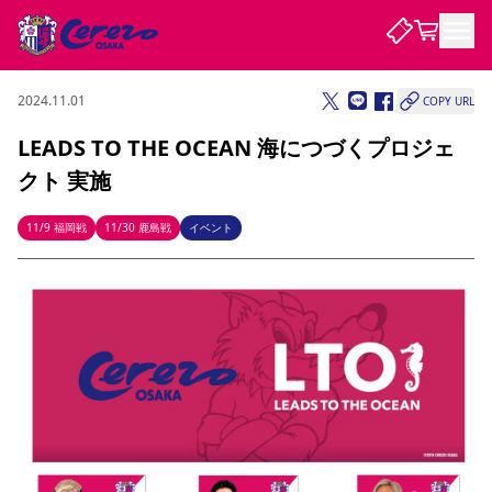
2024.11.01
COPY URL
試合・チーム
LEADS TO THE OCEAN 海につづくプロジェ
クト 実施
観戦する
試合について
試合日程 / 結果
順位表
11/9 福岡戦
11/30 鹿島戦
イベント
クラブを知る
チケット
チームについて
チケット情報
販売スケジュール
価格・席種
購入方法
選手・スタッフ
スケジュール
メディア情報
アクセス
レディース
シーズンシート
法人シーズンシート
福祉サービス
団体チケット
アカデミー
ハナサカプレーヤー
歴代所属選手
ファンクラブ
特定興行入場券
セレッソ大阪について
譲渡サービス
リセールサービス
クラブ紹介
観戦ガイド
沿革
シーズン記録
求人情報
ニュース
ファンクラブ
初めて観戦ガイド
サポートする
キッズ向けサービス
グルメ
マッチデープログラム
観戦マナー&ルール
ビジターサポーター観戦ガイド
公式アプリ
SAKURA SOCIO
SAKURA POINT Program
招待券引換方法
パートナー企業募集中
セレッソ大阪VISAカード
サポートスタッフ
まいセレチケット
会員規定
婚姻届・出生届・命名書
セレッソアイデアちょうだいな
スタジアム
応援商店街
レディース
ニュース
Lise（ライセンスビジネス）