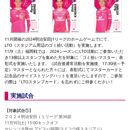
YANMAR HANASAKA STADIUM
すべて
チーム
グッズ
チケット
イベント
ファンクラブ
サステナビリティ
ホームタウン
パートナー
スポーツクラブ
メディア
30周年
DAZNで観戦
アカデミー
サステナビリティポリシー
SDGsのゴール
インパクトレポート
活動レポート
SPORT POSITIVE LEAGUES
取り組み実績
DAZNで観戦
スポーツクラブ
アウェイツアー
11月開催の2024
明治安田J1リーグのホームゲームで
にて、
LTO（スタジアム周辺のゴミ拾い活動）を実施します。
スポーツクラブ
アウェイツアー
11/9（土）福岡戦では、2024シーズンにLTO活動にご参加いただ
関連団体/施設
よくある質問
き13個以上スタンプを集めた方を対象に「ゴミ拾いマスター」表
彰式を実施いたします。（試合後通常活動を実施後、17:30頃～予
長居公園
セレッソフットサルパーク
セレッソフットサルパーク長居
よくある質問
定）マスターとなられた方々には、表彰式にてマスターカードと
セレッソスポーツパーク舞洲
YANMAR HANASAKA STADIUM
セレッソ大阪アカデミー
子供のサッカースクール
記念品のサイドストリングハットを進呈いたしますので、ご参加
大人のサッカースクール
その他スポーツクラブ
の際は『LTOスタンプカード』を忘れずにご持参ください！
実施試合
【対象試合①】
２０２４明治安田Ｊ１リーグ 第36節
11月9日(土) 15:00キックオフ
セレッソ大阪vs アビスパ福岡(ヨドコウ桜スタジアム)