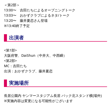
＜第2部＞
13:00〜　吉田たちによるオープニングトーク
13:03〜　おかずクラブによるネタ/トーク
13:20〜　藤井夏恋さん登場 
※13:40終了予定
出演者
<第1部>
大阪府警、DaiShun（中井大、中西瞬）
<第2部>
MC：吉田たち
出演：おかずクラブ、藤井夏恋
実施場所
長居公園内 ヤンマースタジアム長居 バック北スタンド横(場外)
※実施内容は変更になる可能性がございます