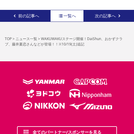
前の記事へ
一覧へ
次の記事へ
TOP
>
ニュース一覧
>
WAKUWAKUステージ開催！DaiShun、おかずクラ
ブ、藤井夏恋さんなどが登場！！※10/19(土)追記
全てのパートナー/スポンサーを見る