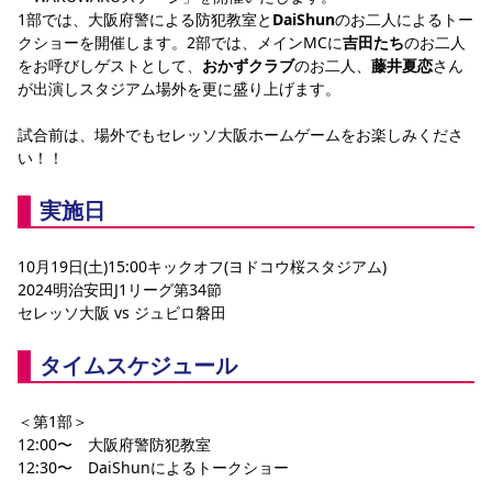
1部では、大阪府警による防犯教室と
DaiShun
のお二人によるトー
クショーを開催します。2部では、メインMCに
吉田たち
のお二人
をお呼びしゲストとして、
おかずクラブ
のお二人、
藤井夏恋
さん
が出演しスタジアム場外を更に盛り上げます。
試合前は、場外でもセレッソ大阪ホームゲームをお楽しみくださ
い！！
実施日
10月19日(土)15:00キックオフ(ヨドコウ桜スタジアム)
2024明治安田J1リーグ第34節
セレッソ大阪 vs 
ジュビロ磐田
タイムスケジュール
＜第1部＞
12:00〜　大阪府警防犯教室
12:30〜　DaiShunによるトークショー