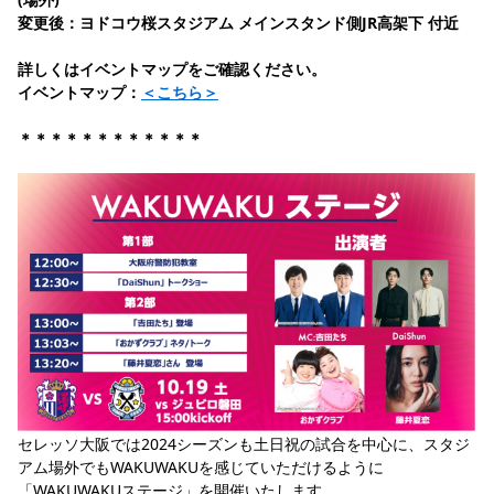
YANMAR HANASAKA STADIUM
変更後：ヨドコウ桜スタジアム メインスタンド側JR高架下 付近
すべて
チーム
グッズ
チケット
イベント
ファンクラブ
サステナビリティ
ホームタウン
パートナー
スポーツクラブ
メディア
30周年
DAZNで観戦
アカデミー
詳しくはイベントマップをご確認ください。
サステナビリティポリシー
SDGsのゴール
インパクトレポート
イベントマップ：
＜こちら＞
活動レポート
SPORT POSITIVE LEAGUES
取り組み実績
DAZNで観戦
スポーツクラブ
アウェイツアー
＊＊＊＊＊＊＊＊＊＊＊＊
スポーツクラブ
アウェイツアー
関連団体/施設
よくある質問
長居公園
セレッソフットサルパーク
セレッソフットサルパーク長居
よくある質問
セレッソスポーツパーク舞洲
YANMAR HANASAKA STADIUM
セレッソ大阪アカデミー
子供のサッカースクール
大人のサッカースクール
その他スポーツクラブ
セレッソ大阪では2024シーズンも土日祝の試合を中心に、スタジ
アム場外でもWAKUWAKUを感じていただけるように
「WAKUWAKUステージ」を開催いたします。