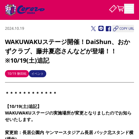
2024.10.19
COPY URL
試合・チーム
WAKUWAKUステージ開催！DaiShun、おか
ずクラブ、藤井夏恋さんなどが登場！！
観戦する
試合について
※10/19(土)追記
試合日程 / 結果
順位表
クラブを知る
チケット
10/19 磐田戦
イベント
チームについて
チケット情報
販売スケジュール
価格・席種
購入方法
選手・スタッフ
スケジュール
メディア情報
アクセス
レディース
シーズンシート
法人シーズンシート
福祉サービス
団体チケット
アカデミー
ハナサカプレーヤー
歴代所属選手
＊＊＊＊＊＊＊＊＊＊＊＊
ファンクラブ
特定興行入場券
セレッソ大阪について
譲渡サービス
リセールサービス
クラブ紹介
観戦ガイド
沿革
シーズン記録
求人情報
【10/19(土)追記】
WAKUWAKUステージの実施場所が変更となりましたのでお知ら
ニュース
ファンクラブ
初めて観戦ガイド
サポートする
キッズ向けサービス
グルメ
マッチデープログラム
せいたします。
観戦マナー&ルール
ビジターサポーター観戦ガイド
公式アプリ
SAKURA SOCIO
SAKURA POINT Program
招待券引換方法
先行入場
パートナー企業募集中
セレッソ大阪VISAカード
サポートスタッフ
まいセレチケット
会員規定
婚姻届・出生届・命名書
変更前：長居公園内 ヤンマースタジアム長居 バック北スタンド横
セレッソアイデアちょうだいな
スタジアム
応援商店街
レディース
ニュース
Lise（ライセンスビジネス）
(場外)