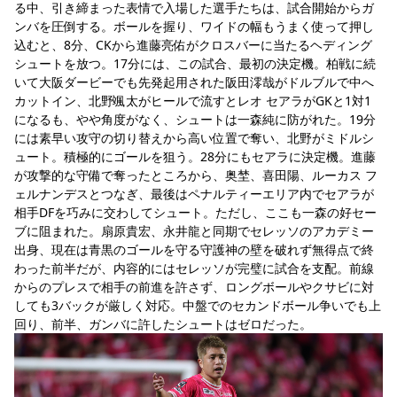
る中、引き締まった表情で入場した選手たちは、試合開始からガ
ンバを圧倒する。ボールを握り、ワイドの幅もうまく使って押し
込むと、8分、CKから進藤亮佑がクロスバーに当たるヘディング
シュートを放つ。17分には、この試合、最初の決定機。柏戦に続
いて大阪ダービーでも先発起用された阪田澪哉がドルブルで中へ
カットイン、北野颯太がヒールで流すとレオ セアラがGKと1対1
になるも、やや角度がなく、シュートは一森純に防がれた。19分
には素早い攻守の切り替えから高い位置で奪い、北野がミドルシ
ュート。積極的にゴールを狙う。28分にもセアラに決定機。進藤
が攻撃的な守備で奪ったところから、奥埜、喜田陽、ルーカス フ
ェルナンデスとつなぎ、最後はペナルティーエリア内でセアラが
相手DFを巧みに交わしてシュート。ただし、ここも一森の好セー
ブに阻まれた。扇原貴宏、永井龍と同期でセレッソのアカデミー
出身、現在は青黒のゴールを守る守護神の壁を破れず無得点で終
わった前半だが、内容的にはセレッソが完璧に試合を支配。前線
からのプレスで相手の前進を許さず、ロングボールやクサビに対
しても3バックが厳しく対応。中盤でのセカンドボール争いでも上
回り、前半、ガンバに許したシュートはゼロだった。