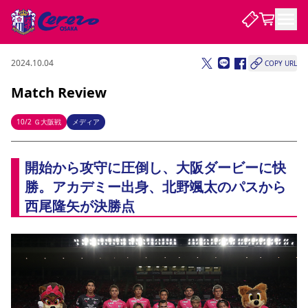
2024.10.04
COPY URL
試合・チーム
Match Review
観戦する
試合について
10/2 Ｇ大阪戦
メディア
試合日程 / 結果
順位表
クラブを知る
チケット
開始から攻守に圧倒し、大阪ダービーに快
チームについて
勝。アカデミー出身、北野颯太のパスから
チケット情報
販売スケジュール
価格・席種
購入方法
選手・スタッフ
スケジュール
メディア情報
アクセス
レディース
シーズンシート
法人シーズンシート
福祉サービス
団体チケット
アカデミー
ハナサカプレーヤー
歴代所属選手
西尾隆矢が決勝点
ファンクラブ
特定興行入場券
セレッソ大阪について
譲渡サービス
リセールサービス
クラブ紹介
観戦ガイド
沿革
シーズン記録
求人情報
ニュース
ファンクラブ
初めて観戦ガイド
サポートする
キッズ向けサービス
グルメ
マッチデープログラム
観戦マナー&ルール
ビジターサポーター観戦ガイド
公式アプリ
SAKURA SOCIO
招待券引換方法
まいセレチケット
会員規定
パートナー企業募集中
セレッソ大阪VISAカード
サポートスタッフ
婚姻届・出生届・命名書
セレッソアイデアちょうだいな
スタジアム
応援商店街
レディース
ニュース
Lise（ライセンスビジネス）