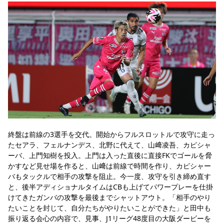
終盤は前線の3選手を交代。開始からフルスロットルで攻守に走っ
たセアラ、フェルナンデス、北野に代えて、山﨑凌吾、カピシャ
ーバ、上門知樹を投入。上門は入った直後に直接FKでゴールを脅
かすなど見せ場を作ると、山﨑は前線で時間を作り、カピシャー
バもタックルで相手の攻撃を阻止。今一度、攻守を引き締め直す
と、後半アディショナルタイムはCBも上げてパワープレーを仕掛
けてきたガンバの攻撃を最後までシャットアウト。「相手のやり
たいことを封じて、自分たちがやりたいことができた」と田中も
振り返る会心の内容で、見事、J1リーグ48度目の大阪ダービーを