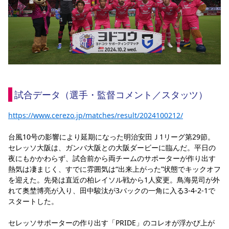
YANMAR HANASAKA STADIUM
すべて
チーム
グッズ
チケット
イベント
ファンクラブ
サステナビリティ
ホームタウン
パートナー
スポーツクラブ
メディア
30周年
DAZNで観戦
アカデミー
サステナビリティポリシー
SDGsのゴール
インパクトレポート
活動レポート
SPORT POSITIVE LEAGUES
取り組み実績
DAZNで観戦
スポーツクラブ
アウェイツアー
スポーツクラブ
アウェイツアー
試合データ（選手・監督コメント／スタッツ）
関連団体/施設
よくある質問
https://www.cerezo.jp/matches/result/2024100212/
長居公園
セレッソフットサルパーク
セレッソフットサルパーク長居
よくある質問
セレッソスポーツパーク舞洲
YANMAR HANASAKA STADIUM
セレッソ大阪アカデミー
子供のサッカースクール
台風10号の影響により延期になった明治安田Ｊ1リーグ第29節。
大人のサッカースクール
その他スポーツクラブ
セレッソ大阪は、ガンバ大阪との大阪ダービーに臨んだ。平日の
夜にもかかわらず、試合前から両チームのサポーターが作り出す
熱気は凄まじく、すでに雰囲気は“出来上がった”状態でキックオフ
を迎えた。先発は直近の柏レイソル戦から1人変更。鳥海晃司が外
れて奥埜博亮が入り、田中駿汰が3バックの一角に入る3-4-2-1で
スタートした。
セレッソサポーターの作り出す「PRIDE」のコレオが浮かび上が