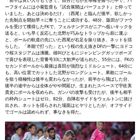
「前半は良い入りもできて、自分たちが主導権を握った中で、ハ
ーフタイムには小菊監督も『試合展開はパーフェクト』と仰って
いました。あとは決めるだけ」（西尾）と臨んだ後半。欲しかっ
た先制点を開始早々に奪うことに成功する。48分、阪田がファウ
ルを受けて獲得したFKで、フェルナンデスがニアへ低いキックを
送ると、いち早く反応した北野が巧みなトラップから前に運ぶ
と、ボールの軌道の先にいた西尾が右足を振り抜き、ネットを揺
らした。「本能で打った」という桜の生え抜きDFの一撃にヨドコ
ウ桜スタジアムは沸騰。雄叫びともにジャンピングガッツポーズ
で喜びを表現した背番号33に大歓声が送られた。55分には、FKの
セカンドボールから最後は喜田が強烈なミドルシュート。64分に
も、高い位置でカットした北野がロングシュート。果敢にゴール
を狙う積極性は後半も変わらなかったが、前半から飛ばした分、
後半の途中からは全体がやや間延び。生まれたスペースで宇佐美
貴史にボールを収められ、ガンバの攻撃も受けたが、後半も相手
の枠内シュートはゼロ。82分、自陣右サイドをウェルトンに抜け
出され、ネットを揺らされた場面はヒヤリとしたが、オフサイド
でゴールは認められず、事なきを得た。