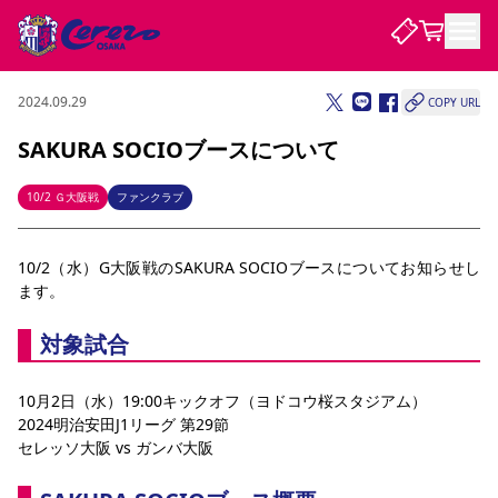
2024.09.29
COPY URL
試合・チーム
SAKURA SOCIOブースについて
観戦する
試合について
10/2 Ｇ大阪戦
ファンクラブ
試合日程 / 結果
順位表
クラブを知る
チケット
10/2（水）G大阪戦のSAKURA SOCIOブースについてお知らせし
チームについて
ます。
チケット情報
販売スケジュール
価格・席種
購入方法
選手・スタッフ
スケジュール
メディア情報
アクセス
レディース
シーズンシート
法人シーズンシート
福祉サービス
団体チケット
アカデミー
ハナサカプレーヤー
歴代所属選手
ファンクラブ
特定興行入場券
セレッソ大阪について
譲渡サービス
リセールサービス
対象試合
クラブ紹介
観戦ガイド
沿革
シーズン記録
求人情報
10月2日（水）19:00キックオフ（ヨドコウ桜スタジアム）
ニュース
ファンクラブ
初めて観戦ガイド
サポートする
キッズ向けサービス
グルメ
マッチデープログラム
2024明治安田J1リーグ 第29節
観戦マナー&ルール
ビジターサポーター観戦ガイド
公式アプリ
セレッソ大阪 vs ガンバ大阪
SAKURA SOCIO
招待券引換方法
まいセレチケット
会員規定
パートナー企業募集中
セレッソ大阪VISAカード
サポートスタッフ
婚姻届・出生届・命名書
セレッソアイデアちょうだいな
スタジアム
応援商店街
レディース
ニュース
Lise（ライセンスビジネス）