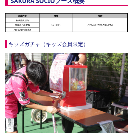
SAKURA SOCIOブース概要
YANMAR HANASAKA STADIUM
すべて
チーム
グッズ
チケット
イベント
ファンクラブ
サステナビリティ
ホームタウン
パートナー
スポーツクラブ
メディア
30周年
DAZNで観戦
アカデミー
サステナビリティポリシー
SDGsのゴール
インパクトレポート
活動レポート
SPORT POSITIVE LEAGUES
取り組み実績
DAZNで観戦
スポーツクラブ
アウェイツアー
キッズガチャ（キッズ会員限定）
スポーツクラブ
アウェイツアー
関連団体/施設
よくある質問
長居公園
セレッソフットサルパーク
セレッソフットサルパーク長居
よくある質問
セレッソスポーツパーク舞洲
YANMAR HANASAKA STADIUM
セレッソ大阪アカデミー
子供のサッカースクール
大人のサッカースクール
その他スポーツクラブ