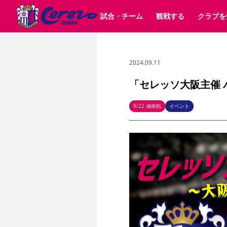
試合・チーム
観戦する
クラブを
2024.09.11
試合日程 / 結果
チケット情報
クラブ紹介
SAKURA SOCIO
すべて
チーム
沿革
販売スケジュール
順位表
グッズ
招待券引換方法
シーズン記録
チケット
求人情報
価格・席種
まいセレチケット
イベント
ファンクラブ
購入方法
会員規
シ
団体チケット
30周年
特定興行入場券
譲渡サービス
リセールサー
「セレッソ大阪主催 
選手・スタッフ
パートナー企業募集中
スケジュール
セレッソ大阪VISAカード
メディア情報
アクセス
サポートス
レ
歴代所属選手
初めて観戦ガイド
Lise（ライセンスビジネス）
キッズ向けサービス
グルメ
マッチデー
9/22 湘南戦
イベント
ビジターサポーター観戦ガイド
公式アプリ
サステナビリティポリシー
SDGsのゴール
インパクトレポ
YANMAR HANASAKA STADIUM
取り組み実績
DAZNで観戦
スポーツクラブ
長居公園
セレッソフットサルパーク
セレッソフットサルパ
YANMAR HANASAKA STADIUM
セレッソ大阪アカデミー
その他スポーツクラブ