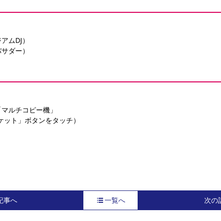
アムDJ）
バサダー）
マルチコピー機」 
チケット」ボタンをタッチ）
記事へ
一覧へ
次の