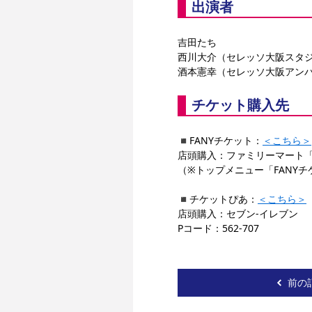
出演者
吉田たち
西川大介（セレッソ大阪スタジ
酒本憲幸（セレッソ大阪アン
チケット購入先
◾️FANYチケット：
＜こちら＞
店頭購入：ファミリーマート「
（※トップメニュー「FANY
◾️チケットぴあ：
＜こちら＞
店頭購入：セブン-イレブン
Pコード：562-707
前の