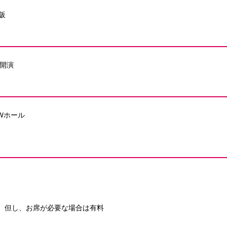
阪
5開演
 WWホール
）
、但し、お席が必要な場合は有料