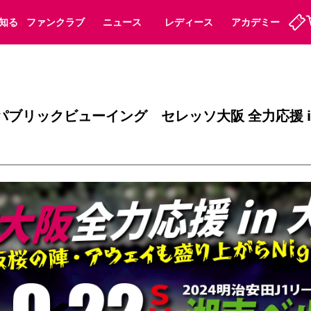
知る
ファンクラブ
ニュース
レディース
アカデミー
定
ーズンシート
ホームタウン
婚姻届・出生届・命名書
法人シーズンシート
パートナー
スポーツクラブ
福祉サービス
メディア
ビス
パブリックビューイング セレッソ大阪 全力応援 i
タッフ
ディース
セレッソアイデアちょうだいな
アカデミー
ハナサカプレーヤー
応援商店街
プログラム
観戦マナー&ルール
ート
活動レポート
SPORT POSITIVE LEAGUES
アウェイツアー
よくある質問
ーク長居
セレッソスポーツパーク舞洲
子供のサッカースクール
大人のサッカースクール